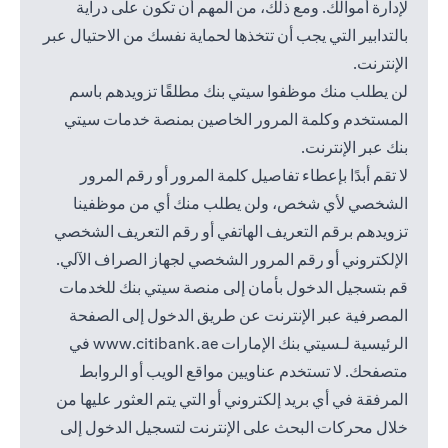
لإدارة أموالك. ومع ذلك، من المهم أن تكون على دراية
بالتدابير التي يجب أن تتخذها لحماية نفسك من الاحتيال عبر
الإنترنت.
لن يطلب منك موظفوا سيتي بنك مطلقًا تزويدهم باسم
المستخدم وكلمة المرور الخاصين بمنصة خدمات سيتي
بنك عبر الإنترنت.
لا تقم أبدًا بإعطاء تفاصيل كلمة المرور أو رقم المرور
الشخصي لأي شخص، ولن يطلب منك أي من موظفينا
تزويدهم برقم التعريف الهاتفي أو رقم التعريف الشخصي
الإلكتروني أو رقم المرور الشخصي لجهاز الصراف الآلي.
قم بتسجيل الدخول بأمان إلى منصة سيتي بنك للخدمات
المصرفية عبر الإنترنت عن طريق الدخول إلى الصفحة
(opens in a new tab)
الرئيسية لـسيتي بنك الإمارات
www.citibank.ae
في
متصفحك. لا تستخدم عناويين مواقع الويب أو الروابط
المرفقة في أي بريد إلكتروني أو التي يتم العثور عليها من
خلال محركات البحث على الإنترنت لتسجيل الدخول إلى