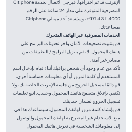
الإنترنت قد تم اختراقها، فيرجى الاتصال بخدمة Citiphone
المصرفية المتوفرة على مدار 24 ساعة على الرقم
4000 311 4 971+
، وسيَسعد أحد ممثلي Citiphone
بمساعدتك.
الخدمات المصرفية عبر الهاتف المتحرك
قم بتثبيت تصحيحات الأمان وآخر تحديثات البرامج على
هاتفك المحمول. لا تقم بتنزيل البرامج / التطبيقات من
مصادر غير آمنة.
تأكد من عدم وجود أي شخص يراقبك أثناء قيام بإدخال اسم
المستخدم أو كلمة المرور أو أي معلومات حساسة أخرى.
قم دائمًا بتسجيل الخروج من جلسة الإنترنت الخاصة بك، ولا
تكتفي بإغلاق متصفح هاتفك المحمول وحسب. اتبع تعليمات
تسجيل الخروج لضمان حمايتك.
قم بإنشاء كلمة مرور لهاتفك المحمول. سيساعدك هذا في
منع الاستخدام غير المصرح به لهاتفك المحمول والوصول
إلى معلوماتك الشخصية في تعرض هاتفك المحمول