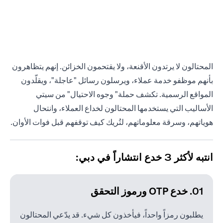
المحتالون لا يرتدون الأقنعة، ولا يقتحمون الخزائن. إنهم يتظاهرون
بأنهم موظفو خدمة عملاء، ويرسلون رسائل "عاجلة"، ويقلّدون
المواقع الرسمية. تكشف حملة" وجوه الاحتيال" من سيتي
الأساليب التي يستخدمها المحتالون لخداع العملاء، وانتحال
هوياتهم، وسرقة معلوماتهم، لتُريك كيف توقفهم قبل فوات الأوان.
انتبه لأكثر 3 خدع انتشاراً في دبي:
01. خدع OTP ورموز التحقق
يطلبون رمزاً واحداً، فيأخذون كل شيء. قد يدّعي المحتالون