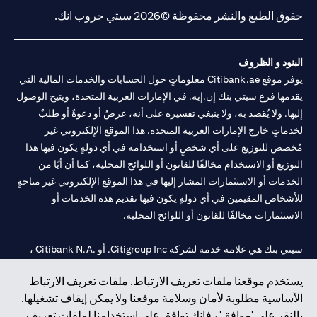
حقوق الطبع والنشر محفوظة ©2026 سيتي جروب انك.
البنود و الظروف
يوفر موقع Citibank.ae معلوماتٍ حول الحسابات والخدمات المالية التي
يقدمها فرع سيتي بنك إن.إيه. في الإمارات العربية المتحدة، ويتيح الوصول
إليها. ولا يُقصد به، ولا ينبغي تفسيره على أنه، عرضٌ أو دعوةٌ أو طلبٌ
لخدماتٍ خارج الإمارات العربية المتحدة. هذا الموقع الإلكتروني غير
مُخصص للتوزيع على أي شخصٍ أو استخدامه في أي دولةٍ يكون فيها هذا
التوزيع أو الاستخدام مخالفًا للقانون أو اللوائح المحلية، كما أن أيًا من
الخدمات أو الاستثمارات المشار إليها في هذا الموقع الإلكتروني غير متاحةٍ
للأشخاص المقيمين في أي دولةٍ يكون فيها تقديم هذه الخدمات أو
الاستثمارات مخالفًا للقانون أو اللوائح المحلية.
سيتي بنك هي علامة خدمة لشركة Citigroup Inc. أو .Citibank N.A ،
مستخدمة ومسجلة في جميع أنحاء العالم.
يستخدم موقعنا ملفات تعريف الارتباط. ملفات تعريف الارتباط
الأساسية مطلوبة لأمان وسلامة موقعنا ولا يمكن إيقاف تشغيلها.
سيتي بنك إن. إيه. الإمارات مسجل لدى مصرف الإمارات المركزي تحت
بالنقر على 'موافق' ، فإنك توافق على استخدامنا لملفات تعريف