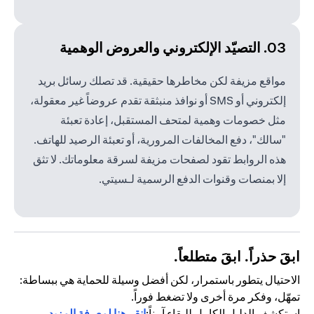
03. التصيّد الإلكتروني والعروض الوهمية
مواقع مزيفة لكن مخاطرها حقيقية. قد تصلك رسائل بريد
إلكتروني أو SMS أو نوافذ منبثقة تقدم عروضاً غير معقولة،
مثل خصومات وهمية لمتحف المستقبل، إعادة تعبئة
"سالك"، دفع المخالفات المرورية، أو تعبئة الرصيد للهاتف.
هذه الروابط تقود لصفحات مزيفة لسرقة معلوماتك. لا تثق
إلا بمنصات وقنوات الدفع الرسمية لـسيتي.
ابقَ حذراً. ابقَ متطلعاً.
الاحتيال يتطور باستمرار، لكن أفضل وسيلة للحماية هي ببساطة:
تمهّل، وفكر مرة أخرى ولا تضغط فوراً.
استكشف الدليل الكامل للبقاء آمناً:
انقر هنا لمعرفة المزيد