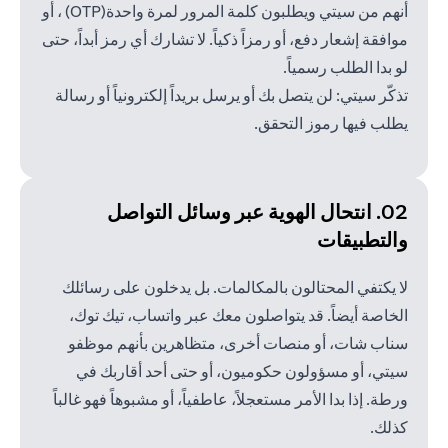
أنهم من سيتي ويطلبون كلمة المرور لمرة واحدة(OTP) ، أو
موافقة إشعار دفع، أو رمزاً ذكياً. لا تشارك أي رمز أبداً، حتى
لو بدا الطلب رسمياً.
تذكّر سيتي: لن يتصل بك أو يرسل بريداً إلكترونياً أو رسالة
يطلب فيها رموز التحقق.
02. انتحال الهوية عبر وسائل
التواصل
والتطبيقات
لا يكتفي المحتالون بالمكالمات. بل يدخلون على رسائلك
الخاصة أيضاً. قد يتواصلون معك عبر واتساب، تيك توك،
سناب شات، أو منصات أخرى، متظاهرين بأنهم موظفو
سيتي، أو مسؤولون حكوميون، أو حتى أحد أقاربك في
ورطة. إذا بدا الأمر مستعجلاً، عاطفياً، أو مشبوهاً فهو غالباً
كذلك.