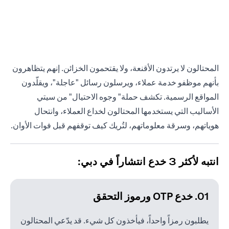
المحتالون لا يرتدون الأقنعة، ولا يقتحمون الخزائن. إنهم يتظاهرون
بأنهم موظفو خدمة عملاء، ويرسلون رسائل "عاجلة"، ويقلّدون
المواقع الرسمية. تكشف حملة" وجوه الاحتيال" من سيتي
الأساليب التي يستخدمها المحتالون لخداع العملاء، وانتحال
هوياتهم، وسرقة معلوماتهم، لتُريك كيف توقفهم قبل فوات الأوان.
انتبه لأكثر 3 خدع انتشاراً في دبي:
01. خدع OTP ورموز التحقق
يطلبون رمزاً واحداً، فيأخذون كل شيء. قد يدّعي المحتالون