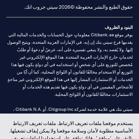
حقوق الطبع والنشر محفوظة ©2026 سيتي جروب انك.
البنود و الظروف
يوفر موقع Citibank.ae معلوماتٍ حول الحسابات والخدمات المالية التي
يقدمها فرع سيتي بنك إن.إيه. في الإمارات العربية المتحدة، ويتيح الوصول
إليها. ولا يُقصد به، ولا ينبغي تفسيره على أنه، عرضٌ أو دعوةٌ أو طلبٌ
لخدماتٍ خارج الإمارات العربية المتحدة. هذا الموقع الإلكتروني غير
مُخصص للتوزيع على أي شخصٍ أو استخدامه في أي دولةٍ يكون فيها هذا
التوزيع أو الاستخدام مخالفًا للقانون أو اللوائح المحلية، كما أن أيًا من
الخدمات أو الاستثمارات المشار إليها في هذا الموقع الإلكتروني غير متاحةٍ
للأشخاص المقيمين في أي دولةٍ يكون فيها تقديم هذه الخدمات أو
الاستثمارات مخالفًا للقانون أو اللوائح المحلية.
سيتي بنك هي علامة خدمة لشركة Citigroup Inc. أو .Citibank N.A ،
مستخدمة ومسجلة في جميع أنحاء العالم.
يستخدم موقعنا ملفات تعريف الارتباط. ملفات تعريف الارتباط
الأساسية مطلوبة لأمان وسلامة موقعنا ولا يمكن إيقاف تشغيلها.
سيتي بنك إن. إيه. الإمارات مسجل لدى مصرف الإمارات المركزي تحت
بالنقر على 'موافق' ، فإنك توافق على استخدامنا لملفات تعريف