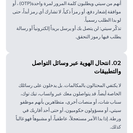
أنهم من سيتي ويطلبون كلمة المرور لمرة واحدة(OTP) ، أو
موافقة إشعار دفع، أو رمزاً ذكياً. لا تشارك أي رمز أبداً، حتى
لو بدا الطلب رسمياً.
تذكّر سيتي: لن يتصل بك أو يرسل بريداً إلكترونياً أو رسالة
يطلب فيها رموز التحقق.
02. انتحال الهوية عبر وسائل
التواصل
والتطبيقات
لا يكتفي المحتالون بالمكالمات. بل يدخلون على رسائلك
الخاصة أيضاً. قد يتواصلون معك عبر واتساب، تيك توك،
سناب شات، أو منصات أخرى، متظاهرين بأنهم موظفو
سيتي، أو مسؤولون حكوميون، أو حتى أحد أقاربك في
ورطة. إذا بدا الأمر مستعجلاً، عاطفياً، أو مشبوهاً فهو غالباً
كذلك.