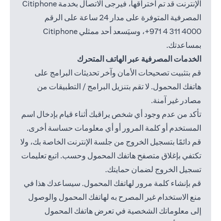
الإنترنت قد تم اختراقها، فيرجى الاتصال بخدمة Citiphone
المصرفية المتوفرة على مدار 24 ساعة على الرقم
4000 311 4 971+
، وسيَسعد أحد ممثلي Citiphone
بمساعدتك.
الخدمات المصرفية عبر الهاتف المتحرك
قم بتثبيت تصحيحات الأمان وآخر تحديثات البرامج على
هاتفك المحمول. لا تقم بتنزيل البرامج / التطبيقات من
مصادر غير آمنة.
تأكد من عدم وجود أي شخص يراقبك أثناء قيام بإدخال اسم
المستخدم أو كلمة المرور أو أي معلومات حساسة أخرى.
قم دائمًا بتسجيل الخروج من جلسة الإنترنت الخاصة بك، ولا
تكتفي بإغلاق متصفح هاتفك المحمول وحسب. اتبع تعليمات
تسجيل الخروج لضمان حمايتك.
قم بإنشاء كلمة مرور لهاتفك المحمول. سيساعدك هذا في
منع الاستخدام غير المصرح به لهاتفك المحمول والوصول
إلى معلوماتك الشخصية في تعرض هاتفك المحمول