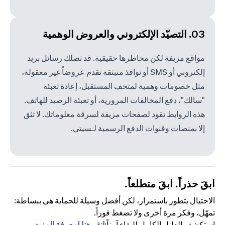
03. التصيّد الإلكتروني والعروض الوهمية
مواقع مزيفة لكن مخاطرها حقيقية. قد تصلك رسائل بريد
إلكتروني أو SMS أو نوافذ منبثقة تقدم عروضاً غير معقولة،
مثل خصومات وهمية لمتحف المستقبل، إعادة تعبئة
"سالك"، دفع المخالفات المرورية، أو تعبئة الرصيد للهاتف.
هذه الروابط تقود لصفحات مزيفة لسرقة معلوماتك. لا تثق
إلا بمنصات وقنوات الدفع الرسمية لـسيتي.
ابقَ حذراً. ابقَ متطلعاً.
الاحتيال يتطور باستمرار، لكن أفضل وسيلة للحماية هي ببساطة:
تمهّل، وفكر مرة أخرى ولا تضغط فوراً.
استكشف الدليل الكامل للبقاء آمناً:
انقر هنا لمعرفة المزيد