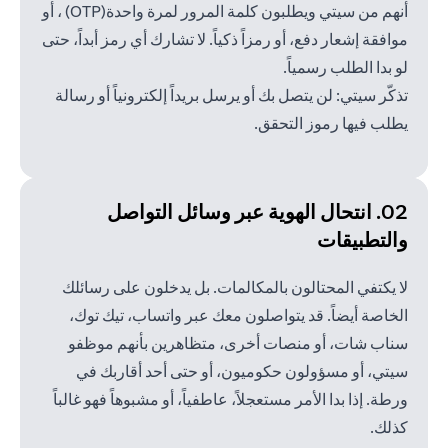
أنهم من سيتي ويطلبون كلمة المرور لمرة واحدة(OTP) ، أو
موافقة إشعار دفع، أو رمزاً ذكياً. لا تشارك أي رمز أبداً، حتى
لو بدا الطلب رسمياً.
تذكّر سيتي: لن يتصل بك أو يرسل بريداً إلكترونياً أو رسالة
يطلب فيها رموز التحقق.
02. انتحال الهوية عبر وسائل
التواصل
والتطبيقات
لا يكتفي المحتالون بالمكالمات. بل يدخلون على رسائلك
الخاصة أيضاً. قد يتواصلون معك عبر واتساب، تيك توك،
سناب شات، أو منصات أخرى، متظاهرين بأنهم موظفو
سيتي، أو مسؤولون حكوميون، أو حتى أحد أقاربك في
ورطة. إذا بدا الأمر مستعجلاً، عاطفياً، أو مشبوهاً فهو غالباً
كذلك.