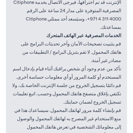
الإنترنت قد تم اختراقها، فيرجى الاتصال بخدمة Citiphone
المصرفية المتوفرة على مدار 24 ساعة على الرقم
4000 311 4 971+
، وسيَسعد أحد ممثلي Citiphone
بمساعدتك.
الخدمات المصرفية عبر الهاتف المتحرك
قم بتثبيت تصحيحات الأمان وآخر تحديثات البرامج على
هاتفك المحمول. لا تقم بتنزيل البرامج / التطبيقات من
مصادر غير آمنة.
تأكد من عدم وجود أي شخص يراقبك أثناء قيام بإدخال اسم
المستخدم أو كلمة المرور أو أي معلومات حساسة أخرى.
قم دائمًا بتسجيل الخروج من جلسة الإنترنت الخاصة بك، ولا
تكتفي بإغلاق متصفح هاتفك المحمول وحسب. اتبع تعليمات
تسجيل الخروج لضمان حمايتك.
قم بإنشاء كلمة مرور لهاتفك المحمول. سيساعدك هذا في
منع الاستخدام غير المصرح به لهاتفك المحمول والوصول
إلى معلوماتك الشخصية في تعرض هاتفك المحمول