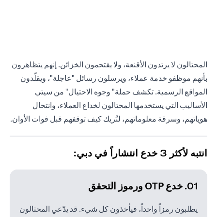
المحتالون لا يرتدون الأقنعة، ولا يقتحمون الخزائن. إنهم يتظاهرون
بأنهم موظفو خدمة عملاء، ويرسلون رسائل "عاجلة"، ويقلّدون
المواقع الرسمية. تكشف حملة" وجوه الاحتيال" من سيتي
الأساليب التي يستخدمها المحتالون لخداع العملاء، وانتحال
هوياتهم، وسرقة معلوماتهم، لتُريك كيف توقفهم قبل فوات الأوان.
انتبه لأكثر 3 خدع انتشاراً في دبي:
01. خدع OTP ورموز التحقق
يطلبون رمزاً واحداً، فيأخذون كل شيء. قد يدّعي المحتالون