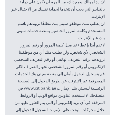
لإدارة أموالك. ومع ذلك، من المهم أن تكون على دراية
بالتدابير التي يجب أن تتخذها لحماية نفسك من الاحتيال عبر
الإنترنت.
لن يطلب منك موظفوا سيتي بنك مطلقًا تزويدهم باسم
المستخدم وكلمة المرور الخاصين بمنصة خدمات سيتي
بنك عبر الإنترنت.
لا تقم أبدًا بإعطاء تفاصيل كلمة المرور أو رقم المرور
الشخصي لأي شخص، ولن يطلب منك أي من موظفينا
تزويدهم برقم التعريف الهاتفي أو رقم التعريف الشخصي
الإلكتروني أو رقم المرور الشخصي لجهاز الصراف الآلي.
قم بتسجيل الدخول بأمان إلى منصة سيتي بنك للخدمات
المصرفية عبر الإنترنت عن طريق الدخول إلى الصفحة
(opens in a new tab)
الرئيسية لـسيتي بنك الإمارات
www.citibank.ae
في
متصفحك. لا تستخدم عناويين مواقع الويب أو الروابط
المرفقة في أي بريد إلكتروني أو التي يتم العثور عليها من
خلال محركات البحث على الإنترنت لتسجيل الدخول إلى