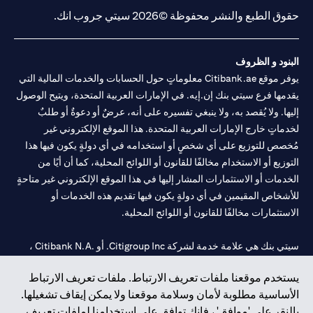
حقوق الطبع والنشر محفوظة ©2026 سيتي جروب انك.
البنود و الظروف
يوفر موقع Citibank.ae معلوماتٍ حول الحسابات والخدمات المالية التي
يقدمها فرع سيتي بنك إن.إيه. في الإمارات العربية المتحدة، ويتيح الوصول
إليها. ولا يُقصد به، ولا ينبغي تفسيره على أنه، عرضٌ أو دعوةٌ أو طلبٌ
لخدماتٍ خارج الإمارات العربية المتحدة. هذا الموقع الإلكتروني غير
مُخصص للتوزيع على أي شخصٍ أو استخدامه في أي دولةٍ يكون فيها هذا
التوزيع أو الاستخدام مخالفًا للقانون أو اللوائح المحلية، كما أن أيًا من
الخدمات أو الاستثمارات المشار إليها في هذا الموقع الإلكتروني غير متاحةٍ
للأشخاص المقيمين في أي دولةٍ يكون فيها تقديم هذه الخدمات أو
الاستثمارات مخالفًا للقانون أو اللوائح المحلية.
سيتي بنك هي علامة خدمة لشركة Citigroup Inc. أو .Citibank N.A ،
مستخدمة ومسجلة في جميع أنحاء العالم.
يستخدم موقعنا ملفات تعريف الارتباط. ملفات تعريف الارتباط
الأساسية مطلوبة لأمان وسلامة موقعنا ولا يمكن إيقاف تشغيلها.
سيتي بنك إن. إيه. الإمارات مسجل لدى مصرف الإمارات المركزي تحت
بالنقر على 'موافق' ، فإنك توافق على استخدامنا لملفات تعريف