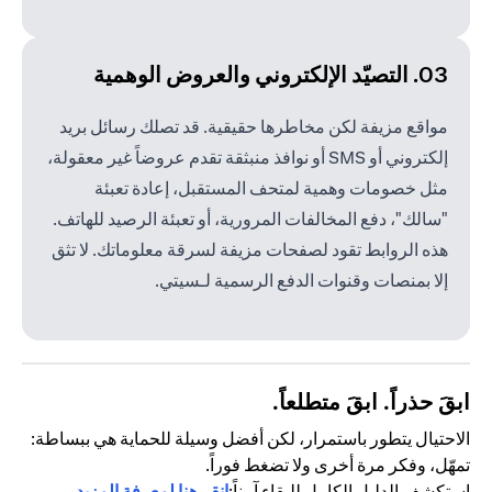
03. التصيّد الإلكتروني والعروض الوهمية
مواقع مزيفة لكن مخاطرها حقيقية. قد تصلك رسائل بريد
إلكتروني أو SMS أو نوافذ منبثقة تقدم عروضاً غير معقولة،
مثل خصومات وهمية لمتحف المستقبل، إعادة تعبئة
"سالك"، دفع المخالفات المرورية، أو تعبئة الرصيد للهاتف.
هذه الروابط تقود لصفحات مزيفة لسرقة معلوماتك. لا تثق
إلا بمنصات وقنوات الدفع الرسمية لـسيتي.
ابقَ حذراً. ابقَ متطلعاً.
الاحتيال يتطور باستمرار، لكن أفضل وسيلة للحماية هي ببساطة:
تمهّل، وفكر مرة أخرى ولا تضغط فوراً.
استكشف الدليل الكامل للبقاء آمناً:
انقر هنا لمعرفة المزيد