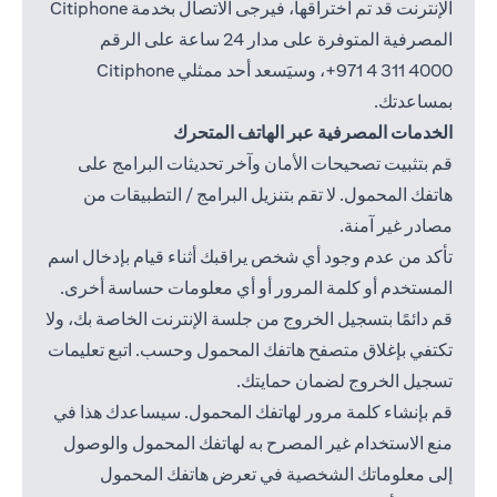
الإنترنت قد تم اختراقها، فيرجى الاتصال بخدمة Citiphone
المصرفية المتوفرة على مدار 24 ساعة على الرقم
4000 311 4 971+
، وسيَسعد أحد ممثلي Citiphone
بمساعدتك.
الخدمات المصرفية عبر الهاتف المتحرك
قم بتثبيت تصحيحات الأمان وآخر تحديثات البرامج على
هاتفك المحمول. لا تقم بتنزيل البرامج / التطبيقات من
مصادر غير آمنة.
تأكد من عدم وجود أي شخص يراقبك أثناء قيام بإدخال اسم
المستخدم أو كلمة المرور أو أي معلومات حساسة أخرى.
قم دائمًا بتسجيل الخروج من جلسة الإنترنت الخاصة بك، ولا
تكتفي بإغلاق متصفح هاتفك المحمول وحسب. اتبع تعليمات
تسجيل الخروج لضمان حمايتك.
قم بإنشاء كلمة مرور لهاتفك المحمول. سيساعدك هذا في
منع الاستخدام غير المصرح به لهاتفك المحمول والوصول
إلى معلوماتك الشخصية في تعرض هاتفك المحمول