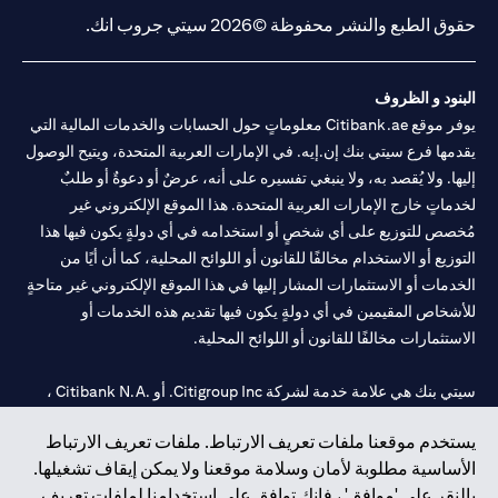
حقوق الطبع والنشر محفوظة ©2026 سيتي جروب انك.
البنود و الظروف
يوفر موقع Citibank.ae معلوماتٍ حول الحسابات والخدمات المالية التي
يقدمها فرع سيتي بنك إن.إيه. في الإمارات العربية المتحدة، ويتيح الوصول
إليها. ولا يُقصد به، ولا ينبغي تفسيره على أنه، عرضٌ أو دعوةٌ أو طلبٌ
لخدماتٍ خارج الإمارات العربية المتحدة. هذا الموقع الإلكتروني غير
مُخصص للتوزيع على أي شخصٍ أو استخدامه في أي دولةٍ يكون فيها هذا
التوزيع أو الاستخدام مخالفًا للقانون أو اللوائح المحلية، كما أن أيًا من
الخدمات أو الاستثمارات المشار إليها في هذا الموقع الإلكتروني غير متاحةٍ
للأشخاص المقيمين في أي دولةٍ يكون فيها تقديم هذه الخدمات أو
الاستثمارات مخالفًا للقانون أو اللوائح المحلية.
سيتي بنك هي علامة خدمة لشركة Citigroup Inc. أو .Citibank N.A ،
مستخدمة ومسجلة في جميع أنحاء العالم.
يستخدم موقعنا ملفات تعريف الارتباط. ملفات تعريف الارتباط
الأساسية مطلوبة لأمان وسلامة موقعنا ولا يمكن إيقاف تشغيلها.
سيتي بنك إن. إيه. الإمارات مسجل لدى مصرف الإمارات المركزي تحت
بالنقر على 'موافق' ، فإنك توافق على استخدامنا لملفات تعريف