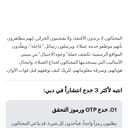
المحتالون لا يرتدون الأقنعة، ولا يقتحمون الخزائن. إنهم يتظاهرون
بأنهم موظفو خدمة عملاء، ويرسلون رسائل "عاجلة"، ويقلّدون
المواقع الرسمية. تكشف حملة" وجوه الاحتيال" من سيتي
الأساليب التي يستخدمها المحتالون لخداع العملاء، وانتحال
هوياتهم، وسرقة معلوماتهم، لتُريك كيف توقفهم قبل فوات الأوان.
انتبه لأكثر 3 خدع انتشاراً في دبي:
01. خدع OTP ورموز التحقق
يطلبون رمزاً واحداً، فيأخذون كل شيء. قد يدّعي المحتالون