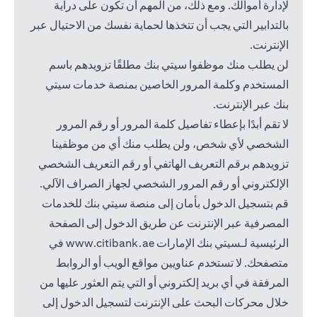
لإدارة أموالك. ومع ذلك، من المهم أن تكون على دراية
بالتدابير التي يجب أن تتخذها لحماية نفسك من الاحتيال عبر
الإنترنت.
لن يطلب منك موظفوا سيتي بنك مطلقًا تزويدهم باسم
المستخدم وكلمة المرور الخاصين بمنصة خدمات سيتي
بنك عبر الإنترنت.
لا تقم أبدًا بإعطاء تفاصيل كلمة المرور أو رقم المرور
الشخصي لأي شخص، ولن يطلب منك أي من موظفينا
تزويدهم برقم التعريف الهاتفي أو رقم التعريف الشخصي
الإلكتروني أو رقم المرور الشخصي لجهاز الصراف الآلي.
قم بتسجيل الدخول بأمان إلى منصة سيتي بنك للخدمات
المصرفية عبر الإنترنت عن طريق الدخول إلى الصفحة
(opens in a new tab)
الرئيسية لـسيتي بنك الإمارات
www.citibank.ae
في
متصفحك. لا تستخدم عناويين مواقع الويب أو الروابط
المرفقة في أي بريد إلكتروني أو التي يتم العثور عليها من
خلال محركات البحث على الإنترنت لتسجيل الدخول إلى