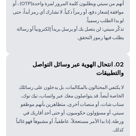
أنهم من سيتي ويطلبون كلمة المرور لمرة واحدة(OTP) ، أو
موافقة إشعار دفع، أو رمزاً ذكياً. لا تشارك أي رمز أبداً، حتى
لو بدا الطلب رسمياً.
تذكّر سيتي: لن يتصل بك أو يرسل بريداً إلكترونياً أو رسالة
يطلب فيها رموز التحقق.
02. انتحال الهوية عبر وسائل
التواصل
والتطبيقات
لا يكتفي المحتالون بالمكالمات. بل يدخلون على رسائلك
الخاصة أيضاً. قد يتواصلون معك عبر واتساب، تيك توك،
سناب شات، أو منصات أخرى، متظاهرين بأنهم موظفو
سيتي، أو مسؤولون حكوميون، أو حتى أحد أقاربك في
ورطة. إذا بدا الأمر مستعجلاً، عاطفياً، أو مشبوهاً فهو غالباً
كذلك.