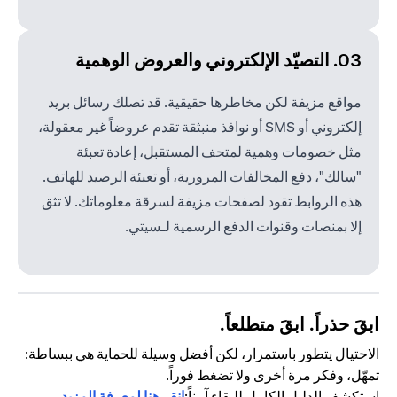
03. التصيّد الإلكتروني والعروض الوهمية
مواقع مزيفة لكن مخاطرها حقيقية. قد تصلك رسائل بريد
إلكتروني أو SMS أو نوافذ منبثقة تقدم عروضاً غير معقولة،
مثل خصومات وهمية لمتحف المستقبل، إعادة تعبئة
"سالك"، دفع المخالفات المرورية، أو تعبئة الرصيد للهاتف.
هذه الروابط تقود لصفحات مزيفة لسرقة معلوماتك. لا تثق
إلا بمنصات وقنوات الدفع الرسمية لـسيتي.
ابقَ حذراً. ابقَ متطلعاً.
الاحتيال يتطور باستمرار، لكن أفضل وسيلة للحماية هي ببساطة:
تمهّل، وفكر مرة أخرى ولا تضغط فوراً.
استكشف الدليل الكامل للبقاء آمناً:
انقر هنا لمعرفة المزيد