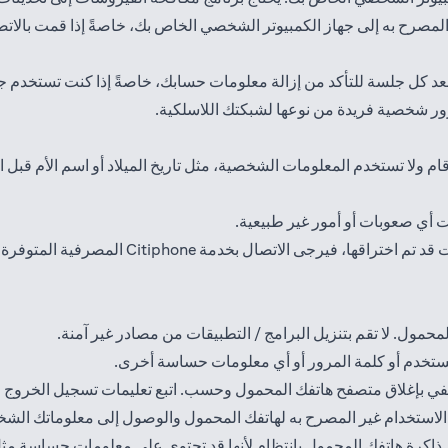
صرح به إلى جهاز الكمبيوتر الشخصي الخاص بك، خاصةً إذا قمت بالاتص
 كل جلسة للتأكد من إزالة معلومات حسابك، خاصةً إذا كنت تستخدم جها
رور شخصية فريدة من نوعها لشبكتك اللاسلكية.
 ولا تستخدم المعلومات الشخصية، مثل تاريخ الميلاد أو اسم الأم قبل ال
 أي صعوبات أو أمور غير طبيعية.
خدمة Citiphone المصرفية المتوفرة على مدار 24 ساعة على الرقم
حمول. لا تقم بتنزيل البرامج / التطبيقات من مصادر غير آمنة.
مستخدم أو كلمة المرور أو أي معلومات حساسة أخرى.
تكتفي بإغلاق متصفح هاتفك المحمول وحسب. اتبع تعليمات تسجيل الخروج 
الاستخدام غير المصرح به لهاتفك المحمول والوصول إلى معلوماتك الش
في ذاكرة هاتفك المحمول بانتظام لأنها قد تحتوي على معلومات حساسة م