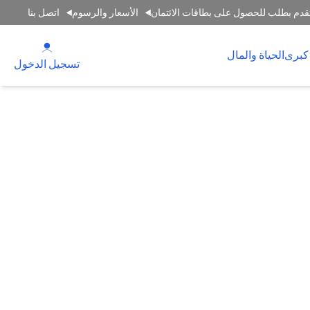
قدم بطلب للحصول على بطاقات الائتمان
الأسعار والرسوم
اتصل بنا
(opens in a new tab)
كبرى
الحياة والمال
(opens in a new tab)
تسجيل الدخول