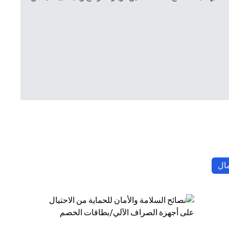
(opens in a new tab)
مال