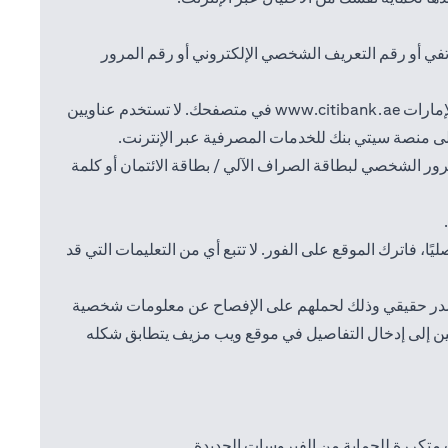
تفي أو رقم التعريف الشخصي الإلكتروني أو رقم المرور
(opens in a new tab)
إمارات
www.citibank.ae
في متصفحك. لا تستخدم عناويين
إلى منصة سيتي بنك للخدمات المصرفية عبر الإنترنت.
ور الشخصي لبطاقة الصراف الآلي / بطاقة الائتمان أو كلمة
، فاترك الموقع على الفور. لا تتبع أي من التعليمات التي قد
ن مصدر حقيقي وذلك لحملهم على الإفصاح عن معلومات شخصية
مين إلى إدخال التفاصيل في موقع ويب مزيف يتطابق شكله
متكررة للحماية من الفيروسات الجديدة.