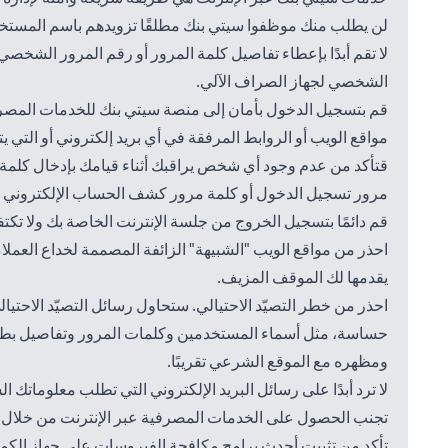
لن يطلب منك موظفوا سيتي بنك مطلقًا تزويدهم باسم المستخد
لا تقم أبدًا بإعطاء تفاصيل كلمة المرور أو رقم المرور الشخ
الشخصي لجهاز الصراف الآلي.
قم بتسجيل الدخول بأمان إلى منصة سيتي بنك للخدمات المصرف
مواقع الويب أو الروابط المرفقة في أي بريد إلكتروني أو التي
قتأكد من عدم وجود أي شخص يراقبك أثناء قيامك بإدخال كلمة م
مرور تسجيل الدخول أو كلمة مرور كشف الحساب الإلكتروني 
قم دائمًا بتسجيل الخروج من جلسة الإنترنت الخاصة بك ولا ت
احذر من مواقع الويب "الشبيهة" الزائفة المصممة لخداع العملاء
يقدمها لك الموقف المزيف.
احذر من خطر التصيّد الاحتيالي. ستحاول رسائل التصيّد الاح
حساسة، مثل أسماء المستخدمين وكلمات المرور وتفاصيل بطاقة 
ومظهره مع الموقع الشرعي تقريبًا.
لا ترد أبدًا على رسائل البريد الإلكتروني التي تطلب معلوماتك ا
تجنب الحصول على الخدمات المصرفية عبر الإنترنت من خلال جها
تأكد من تثبيت أحدث برامج مكافحة الفيروسات على جهاز الكمب