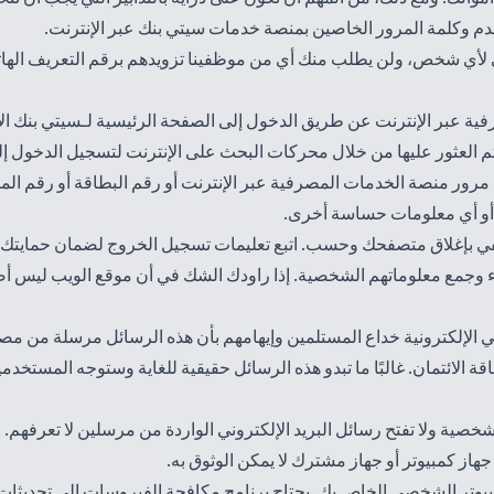
م وكلمة المرور الخاصين بمنصة خدمات سيتي بنك عبر الإنترنت.
صي لأي شخص، ولن يطلب منك أي من موظفينا تزويدهم برقم التعريف الها
ية عبر الإنترنت عن طريق الدخول إلى الصفحة الرئيسية لـسيتي بنك ال
 يتم العثور عليها من خلال محركات البحث على الإنترنت لتسجيل الدخول 
رور منصة الخدمات المصرفية عبر الإنترنت أو رقم البطاقة أو رقم المر
أو أي معلومات حساسة أخرى.
كتفي بإغلاق متصفحك وحسب. اتبع تعليمات تسجيل الخروج لضمان حمايتك.
 وجمع معلوماتهم الشخصية. إذا راودك الشك في أن موقع الويب ليس أصليًا
تيالي الإلكترونية خداع المستلمين وإيهامهم بأن هذه الرسائل مرسلة م
الائتمان. غالبًا ما تبدو هذه الرسائل حقيقية للغاية وستوجه المستخد
لشخصية ولا تفتح رسائل البريد الإلكتروني الواردة من مرسلين لا تعرفهم.
ز كمبيوتر أو جهاز مشترك لا يمكن الوثوق به.
يوتر الشخصي الخاص بك. يحتاج برنامج مكافحة الفيروسات إلى تحديثات 