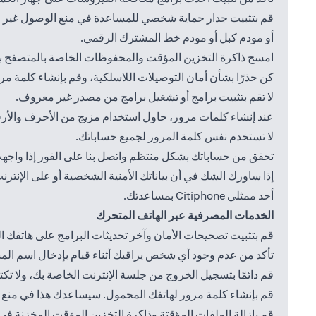
قم بتثبيت جدار حماية شخصي للمساعدة في منع الوصول غير الم
أو مودم كبل أو مودم خط المشترك الرقمي.
امسح ذاكرة التخزين المؤقت والمحفوظات الخاصة بالمتصفح بعد
كن حذرًا بشأن أمان التوصيلات اللاسلكية، وقم بإنشاء كلمة م
لا تقم بتثبيت برامج أو تشغيل برامج من مصدر غير معروف.
عند إنشاء كلمات مرور، حاول استخدام مزيج من الأحرف والأرقام
لا تستخدم نفس كلمة المرور لجميع حساباتك.
تحقق من حساباتك بشكل منتظم واتصل بنا على الفور إذا واجهت
إذا ساورك الشك في أن بياناتك الأمنية الشخصية أو على الإنترنت قد تم اختراقها، فيرجى الاتصال ب
أحد ممثلي Citiphone بمساعدتك.
الخدمات المصرفية عبر الهاتف المتحرك
قم بتثبيت تصحيحات الأمان وآخر تحديثات البرامج على هاتفك الم
تأكد من عدم وجود أي شخص يراقبك أثناء قيام بإدخال اسم ال
قم دائمًا بتسجيل الخروج من جلسة الإنترنت الخاصة بك، ولا 
قم بإنشاء كلمة مرور لهاتفك المحمول. سيساعدك هذا في منع 
قم بإزالة الملفات المؤقتة وذاكرة التخزين المؤقت المخزنة 