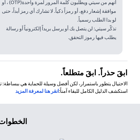
أنهم من سيتي ويطلبون كلمة المرور لمرة واحدة(OTP) ، أو
موافقة إشعار دفع، أو رمزاً ذكياً. لا تشارك أي رمز أبداً، حتى
لو بدا الطلب رسمياً.
تذكّر سيتي: لن يتصل بك أو يرسل بريداً إلكترونياً أو رسالة
يطلب فيها رموز التحقق.
ابقَ حذراً. ابقَ متطلعاً.
الاحتيال يتطور باستمرار، لكن أفضل وسيلة للحماية هي ببساطة: تم
استكشف الدليل الكامل للبقاء آمناً:
انقر هنا لمعرفة المزيد
الخطوات ا