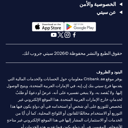
الخصوصية والأمن
عن سيتي
(opens in a new tab)
(opens in a new tab)
(opens in a new tab)
(opens in a new tab)
(opens in a new tab)
(opens in a new tab)
حقوق الطبع والنشر محفوظة ©2026 سيتي جروب انك.
البنود و الظروف
يوفر موقع Citibank.ae معلوماتٍ حول الحسابات والخدمات المالية التي
يقدمها فرع سيتي بنك إن.إيه. في الإمارات العربية المتحدة، ويتيح الوصول
إليها. ولا يُقصد به، ولا ينبغي تفسيره على أنه، عرضٌ أو دعوةٌ أو طلبٌ
لخدماتٍ خارج الإمارات العربية المتحدة. هذا الموقع الإلكتروني غير
مُخصص للتوزيع على أي شخصٍ أو استخدامه في أي دولةٍ يكون فيها هذا
التوزيع أو الاستخدام مخالفًا للقانون أو اللوائح المحلية، كما أن أيًا من
الخدمات أو الاستثمارات المشار إليها في هذا الموقع الإلكتروني غير متاحةٍ
للأشخاص المقيمين في أي دولةٍ يكون فيها تقديم هذه الخدمات أو