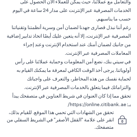
والتعامل مع عملائنا، حيث يمكن للعملاء الآن الحصول على
الخدمات المصرفية عبر الإنترنت على مدار 24 ساعة في اليوم
حسب ما يناسبهم.
رغم أننا نبذل قصارى جهدنا لضمان أمن وسرية أنظمتنا وتقنياتنا
المصرفية عبر الإنترنت، إلا أنه يتعين عليك أيضًا اتخاذ تدابير إضافية
من جانبك لضمان أمنك عند استخدام الإنترنت وعند إجراء
المعاملات المصرفية عبر الإنترنت.
في سيتي بنك، نضع أمن المعلومات وحماية عملائنا على رأس
أولوياتنا. يرجى أخذ الوقت الكافي لمعرفة ما يمكنك القيام به
لحماية نفسك من هذه المخاطر، والتعرف على واجباتك
والتزاماتك فيما يتعلق بالخدمات المصرفية عبر الإنترنت.
تحقق مما إذا كان العنوان في شريط العناوين في متصفحك يبدأ
بـ:
https://online.citibank.ae/
تحقق من الشهادات التي تحمي هذا الموقع. للقيام بذلك،
انقر على علامة "القفل الأصفر" في الشريط السفلي من
متصفحك.