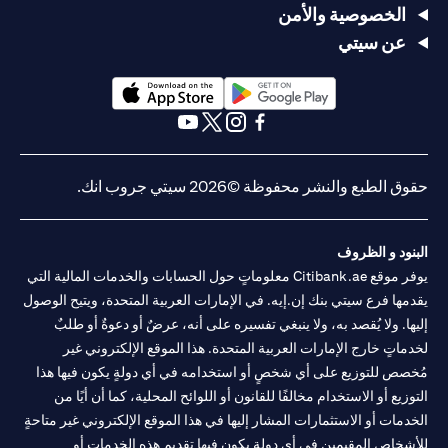
الخصوصية والأمن
عن سيتي
(opens in a new tab)
(opens in a new tab)
(opens in a new tab)
(opens in a new tab)
(opens in a new tab)
(opens in a new tab)
حقوق الطبع والنشر محفوظة ©2026 سيتي جروب انك.
البنود و الظروف
يوفر موقع Citibank.ae معلوماتٍ حول الحسابات والخدمات المالية التي
يقدمها فرع سيتي بنك إن.إيه. في الإمارات العربية المتحدة، ويتيح الوصول
إليها. ولا يُقصد به، ولا ينبغي تفسيره على أنه، عرضٌ أو دعوةٌ أو طلبٌ
لخدماتٍ خارج الإمارات العربية المتحدة. هذا الموقع الإلكتروني غير
مُخصص للتوزيع على أي شخصٍ أو استخدامه في أي دولةٍ يكون فيها هذا
التوزيع أو الاستخدام مخالفًا للقانون أو اللوائح المحلية، كما أن أيًا من
الخدمات أو الاستثمارات المشار إليها في هذا الموقع الإلكتروني غير متاحةٍ
للأشخاص المقيمين في أي دولةٍ يكون فيها تقديم هذه الخدمات أو