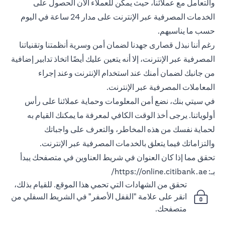
والتعامل مع عملائنا، حيث يمكن للعملاء الآن الحصول على
الخدمات المصرفية عبر الإنترنت على مدار 24 ساعة في اليوم
حسب ما يناسبهم.
رغم أننا نبذل قصارى جهدنا لضمان أمن وسرية أنظمتنا وتقنياتنا
المصرفية عبر الإنترنت، إلا أنه يتعين عليك أيضًا اتخاذ تدابير إضافية
من جانبك لضمان أمنك عند استخدام الإنترنت وعند إجراء
المعاملات المصرفية عبر الإنترنت.
في سيتي بنك، نضع أمن المعلومات وحماية عملائنا على رأس
أولوياتنا. يرجى أخذ الوقت الكافي لمعرفة ما يمكنك القيام به
لحماية نفسك من هذه المخاطر، والتعرف على واجباتك
والتزاماتك فيما يتعلق بالخدمات المصرفية عبر الإنترنت.
تحقق مما إذا كان العنوان في شريط العناوين في متصفحك يبدأ
بـ:
https://online.citibank.ae/
تحقق من الشهادات التي تحمي هذا الموقع. للقيام بذلك،
انقر على علامة "القفل الأصفر" في الشريط السفلي من
متصفحك.