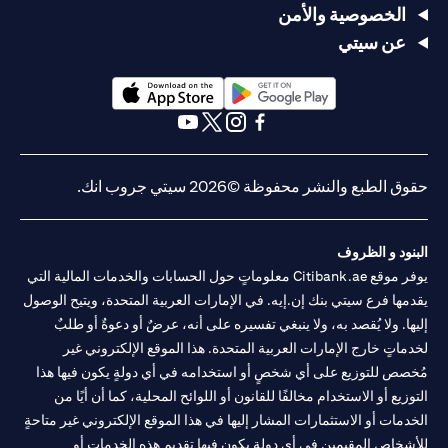
الخصوصية والأمن
عن سيتي
(opens in a new tab)
(opens in a new tab)
(opens in a new tab)
(opens in a new tab)
(opens in a new tab)
(opens in a new tab)
حقوق الطبع والنشر محفوظة ©2026 سيتي جروب انك.
البنود و الظروف
يوفر موقع Citibank.ae معلوماتٍ حول الحسابات والخدمات المالية التي
يقدمها فرع سيتي بنك إن.إيه. في الإمارات العربية المتحدة، ويتيح الوصول
إليها. ولا يُقصد به، ولا ينبغي تفسيره على أنه، عرضٌ أو دعوةٌ أو طلبٌ
لخدماتٍ خارج الإمارات العربية المتحدة. هذا الموقع الإلكتروني غير
مُخصص للتوزيع على أي شخصٍ أو استخدامه في أي دولةٍ يكون فيها هذا
التوزيع أو الاستخدام مخالفًا للقانون أو اللوائح المحلية، كما أن أيًا من
الخدمات أو الاستثمارات المشار إليها في هذا الموقع الإلكتروني غير متاحةٍ
للأشخاص المقيمين في أي دولةٍ يكون فيها تقديم هذه الخدمات أو