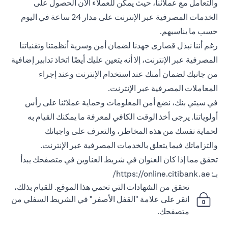
والتعامل مع عملائنا، حيث يمكن للعملاء الآن الحصول على
الخدمات المصرفية عبر الإنترنت على مدار 24 ساعة في اليوم
حسب ما يناسبهم.
رغم أننا نبذل قصارى جهدنا لضمان أمن وسرية أنظمتنا وتقنياتنا
المصرفية عبر الإنترنت، إلا أنه يتعين عليك أيضًا اتخاذ تدابير إضافية
من جانبك لضمان أمنك عند استخدام الإنترنت وعند إجراء
المعاملات المصرفية عبر الإنترنت.
في سيتي بنك، نضع أمن المعلومات وحماية عملائنا على رأس
أولوياتنا. يرجى أخذ الوقت الكافي لمعرفة ما يمكنك القيام به
لحماية نفسك من هذه المخاطر، والتعرف على واجباتك
والتزاماتك فيما يتعلق بالخدمات المصرفية عبر الإنترنت.
تحقق مما إذا كان العنوان في شريط العناوين في متصفحك يبدأ
بـ:
https://online.citibank.ae/
تحقق من الشهادات التي تحمي هذا الموقع. للقيام بذلك،
انقر على علامة "القفل الأصفر" في الشريط السفلي من
متصفحك.