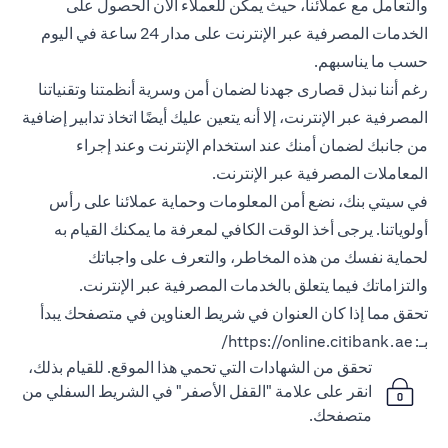
والتعامل مع عملائنا، حيث يمكن للعملاء الآن الحصول على
الخدمات المصرفية عبر الإنترنت على مدار 24 ساعة في اليوم
حسب ما يناسبهم.
رغم أننا نبذل قصارى جهدنا لضمان أمن وسرية أنظمتنا وتقنياتنا
المصرفية عبر الإنترنت، إلا أنه يتعين عليك أيضًا اتخاذ تدابير إضافية
من جانبك لضمان أمنك عند استخدام الإنترنت وعند إجراء
المعاملات المصرفية عبر الإنترنت.
في سيتي بنك، نضع أمن المعلومات وحماية عملائنا على رأس
أولوياتنا. يرجى أخذ الوقت الكافي لمعرفة ما يمكنك القيام به
لحماية نفسك من هذه المخاطر، والتعرف على واجباتك
والتزاماتك فيما يتعلق بالخدمات المصرفية عبر الإنترنت.
تحقق مما إذا كان العنوان في شريط العناوين في متصفحك يبدأ
بـ:
https://online.citibank.ae/
تحقق من الشهادات التي تحمي هذا الموقع. للقيام بذلك،
انقر على علامة "القفل الأصفر" في الشريط السفلي من
متصفحك.