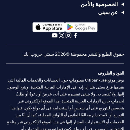
الخصوصية والأمن
عن سيتي
opens in a new tab
opens in a new tab
opens in a new tab
opens in a new tab
opens in a new tab
opens in a new tab
حقوق الطبع والنشر محفوظة ©2026 سيتي جروب انك.
البنود و الظروف
يوفر موقع Citibank.ae معلوماتٍ حول الحسابات والخدمات المالية التي
يقدمها فرع سيتي بنك إن.إيه. في الإمارات العربية المتحدة، ويتيح الوصول
إليها. ولا يُقصد به، ولا ينبغي تفسيره على أنه، عرضٌ أو دعوةٌ أو طلبٌ
لخدماتٍ خارج الإمارات العربية المتحدة. هذا الموقع الإلكتروني غير
مُخصص للتوزيع على أي شخصٍ أو استخدامه في أي دولةٍ يكون فيها هذا
التوزيع أو الاستخدام مخالفًا للقانون أو اللوائح المحلية، كما أن أيًا من
الخدمات أو الاستثمارات المشار إليها في هذا الموقع الإلكتروني غير متاحةٍ
للأشخاص المقيمين في أي دولةٍ يكون فيها تقديم هذه الخدمات أو