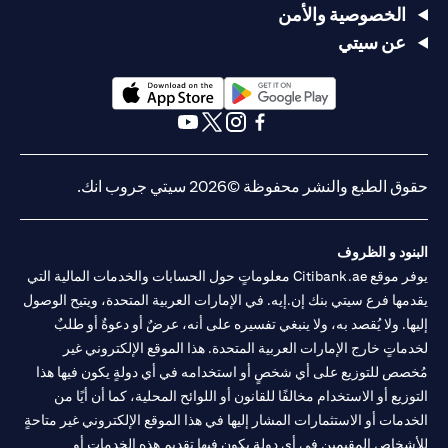
الخصوصية والأمن
عن سيتي
(opens in a new tab)
(opens in a new tab)
(opens in a new tab)
(opens in a new tab)
(opens in a new tab)
(opens in a new tab)
حقوق الطبع والنشر محفوظة ©2026 سيتي جروب انك.
البنود و الظروف
يوفر موقع Citibank.ae معلوماتٍ حول الحسابات والخدمات المالية التي
يقدمها فرع سيتي بنك إن.إيه. في الإمارات العربية المتحدة، ويتيح الوصول
إليها. ولا يُقصد به، ولا ينبغي تفسيره على أنه، عرضٌ أو دعوةٌ أو طلبٌ
لخدماتٍ خارج الإمارات العربية المتحدة. هذا الموقع الإلكتروني غير
مُخصص للتوزيع على أي شخصٍ أو استخدامه في أي دولةٍ يكون فيها هذا
التوزيع أو الاستخدام مخالفًا للقانون أو اللوائح المحلية، كما أن أيًا من
الخدمات أو الاستثمارات المشار إليها في هذا الموقع الإلكتروني غير متاحةٍ
للأشخاص المقيمين في أي دولةٍ يكون فيها تقديم هذه الخدمات أو