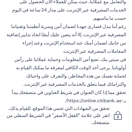
والتعامل مع عملائنا، حيث يمكن للعملاء الآن الحصول على
الخدمات المصرفية عبر الإنترنت على مدار 24 ساعة في اليوم
حسب ما يناسبهم.
رغم أننا نبذل قصارى جهدنا لضمان أمن وسرية أنظمتنا وتقنياتنا
المصرفية عبر الإنترنت، إلا أنه يتعين عليك أيضًا اتخاذ تدابير إضافية
من جانبك لضمان أمنك عند استخدام الإنترنت وعند إجراء
المعاملات المصرفية عبر الإنترنت.
في سيتي بنك، نضع أمن المعلومات وحماية عملائنا على رأس
أولوياتنا. يرجى أخذ الوقت الكافي لمعرفة ما يمكنك القيام به
لحماية نفسك من هذه المخاطر، والتعرف على واجباتك
والتزاماتك فيما يتعلق بالخدمات المصرفية عبر الإنترنت.
تحقق مما إذا كان العنوان في شريط العناوين في متصفحك يبدأ
بـ:
https://online.citibank.ae/
تحقق من الشهادات التي تحمي هذا الموقع. للقيام بذلك،
انقر على علامة "القفل الأصفر" في الشريط السفلي من
متصفحك.