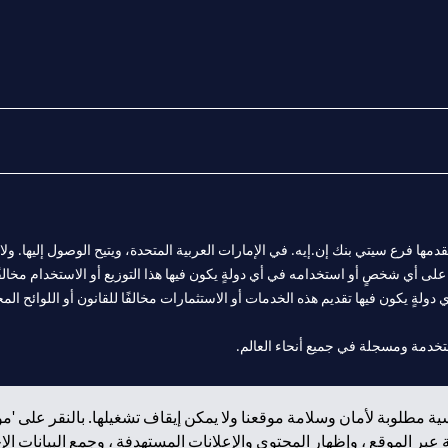
المالية التي يقدمها فرع سيتي بنك إن.إيه. في الإمارات العربية المتحدة، ويتيح الوصول إليه
لى أي شخصٍ أو استخدامه في أي دولةٍ يكون فيها هذا التوزيع أو الاستخدام مخالفًا ل
ولةٍ يكون فيها تقديم هذه الخدمات أو الاستثمارات مخالفًا للقانون أو اللوائح المح
 مول الإمارات في دبي، و
ة مطلوبة لأمان وسلامة موقعنا ولا يمكن إيقاف تشغيلها. بالنقر على 'مو
ت العربية المتحدة المركزي كفرع لبنك أجنبي.
بر الموقع ، وإظهار المحتوى والإعلانات المستهدفة ، وجمع البيانات ال