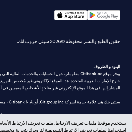
(opens in a new tab)
(opens in a new tab)
حقوق الطبع والنشر محفوظة ©2026 سيتي جروب انك.
البنود و الظروف
يوفر موقع Citibank.ae معلوماتٍ حول الحسابات والخدمات 
خارج الإمارات العربية المتحدة. هذا الموقع الإلكتروني غير مُخصص للتوزيع ع
المشار إليها في هذا الموقع الإلكتروني غير متاحةٍ للأشخاص المقيمين في أي د
سيتي بنك هي علامة خدمة لشركة Citigroup Inc. أو .Citibank N.A ، مستخدمة ومسجلة في جميع أنحاء العالم.
سيتي بنك إن. إيه. الإمارات مسجل لدى مصرف الإمارات المركزي تحت أرقام التراخيص 202563 لفرع الوصل في دبي، 531989 لفرع
يستخدم موقعنا ملفات تعريف الارتباط. ملفات تعريف الارتباط الأساسي
فرع سيتي بنك إن إيه - الإمارات العربية المتحدة مرخص من مصرف الإمارا
استخدامنا لملفات تعريف الارتباط التسويقية لتزويدك بتجربة مخصصة ع