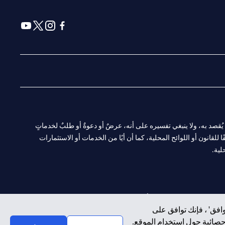
(opens in a new tab)
(opens in a new tab)
(opens in a new tab)
(opens in a new tab)
ا. ولا يُقصد به، ولا ينبغي تفسيره على أنه، عرضٌ أو دعوةٌ أو طلبٌ لخدماتٍ
لقانون أو اللوائح المحلية، كما أن أيًا من الخدمات أو الاستثمارات
لية.
CN-1002019
لفرع أبوظبي. هاتف: 4000 311 04.
افق' ، فإنك توافق على
إحصائية حول استخدام الموقع.
سيتي بنك إن إيه الإمارات العربية المتحدة مرخص من هيئة الأوراق المالية والسلع في الإمارات العربية المتحدة ("SCA") للقيام بالنشاط المالي لـ أ) الاستشارات المالية والتعريف والترويج بموجب ترخيص رقم 20200000097 ب)