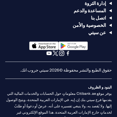
إدارة الثروة
المساعدة والدعم
اتصل بنا
الخصوصية والأمن
عن سيتي
(opens in a new tab)
(opens in a new tab)
(opens in a new tab)
(opens in a new tab)
(opens in a new tab)
(opens in a new tab)
حقوق الطبع والنشر محفوظة ©2026 سيتي جروب انك.
البنود و الظروف
يوفر موقع Citibank.ae معلوماتٍ حول الحسابات والخدمات المالية التي
يقدمها فرع سيتي بنك إن.إيه. في الإمارات العربية المتحدة، ويتيح الوصول
إليها. ولا يُقصد به، ولا ينبغي تفسيره على أنه، عرضٌ أو دعوةٌ أو طلبٌ
لخدماتٍ خارج الإمارات العربية المتحدة. هذا الموقع الإلكتروني غير