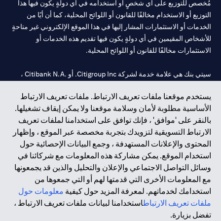
مُخصص للتوزيع على أي شخصٍ أو استخدامه في أي دولةٍ يكون فيها هذا
التوزيع أو الاستخدام مخالفًا للقانون أو اللوائح المحلية، كما أن أيًا من
الخدمات أو الاستثمارات المشار إليها في هذا الموقع الإلكتروني غير متاحةٍ
للأشخاص المقيمين في أي دولةٍ يكون فيها تقديم هذه الخدمات أو
الاستثمارات مخالفًا للقانون أو اللوائح المحلية.
سيتي بنك هي علامة خدمة لشركة Citigroup Inc. أو .Citibank N.A ،
مستخدمة ومسجلة في جميع أنحاء العالم.
يستخدم موقعنا ملفات تعريف الارتباط. ملفات تعريف الارتباط
الأساسية مطلوبة لأمان وسلامة موقعنا ولا يمكن إيقاف تشغيلها.
سيتي بنك إن. إيه. الإمارات مسجل لدى مصرف الإمارات المركزي تحت
بالنقر على 'موافق' ، فإنك توافق على استخدامنا لملفات تعريف
أرقام التراخيص 202563 لفرع الوصل في دبي، 531989 لفرع مول
الارتباط التسويقية لتزويدك بتجربة مخصصة عبر الموقع ، وإظهار
الإمارات في دبي، و
CN-1002019
لفرع أبوظبي. هاتف: 4000 311 04.
المحتوى والإعلانات المستهدفة ، وجمع البيانات الإحصائية حول
فرع سيتي بنك إن إيه - الإمارات العربية المتحدة مرخص من مصرف
استخدام الموقع. يمكن مشاركة هذه المعلومات مع شركائنا في
الإمارات العربية المتحدة المركزي كفرع لبنك أجنبي.
وسائل التواصل الاجتماعي والإعلان والتحليل والذين قد يجمعونها
سيتي بنك إن إيه الإمارات العربية المتحدة مرخص من هيئة الأوراق المالية
مع المعلومات الأخرى التي قدمتها لهم أو التي جمعوها من
والسلع في الإمارات العربية المتحدة ("SCA") للقيام بالنشاط المالي لـ أ)
استخدامك لخدماتهم. لمعرفة المزيد حول كيفية
معلومات حول
الاستشارات المالية والتعريف والترويج بموجب ترخيص رقم
ملفات تعريف الارتباط
استخدامنا لبيانات ملفات تعريف الارتباط ،
20200000097 ب) وسيط تداول في الأسواق الدولية بموجب ترخيص
تفضل بزيارة.
رقم 20200000198 ج) إدارة المحافظ بموجب ترخيص رقم