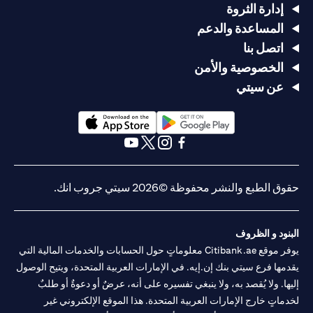
إدارة الثروة
المساعدة والدعم
اتصل بنا
الخصوصية والأمن
عن سيتي
(opens in a new tab)
(opens in a new tab)
(opens in a new tab)
(opens in a new tab)
(opens in a new tab)
(opens in a new tab)
حقوق الطبع والنشر محفوظة ©2026 سيتي جروب انك.
البنود و الظروف
يوفر موقع Citibank.ae معلوماتٍ حول الحسابات والخدمات المالية التي
يقدمها فرع سيتي بنك إن.إيه. في الإمارات العربية المتحدة، ويتيح الوصول
إليها. ولا يُقصد به، ولا ينبغي تفسيره على أنه، عرضٌ أو دعوةٌ أو طلبٌ
لخدماتٍ خارج الإمارات العربية المتحدة. هذا الموقع الإلكتروني غير