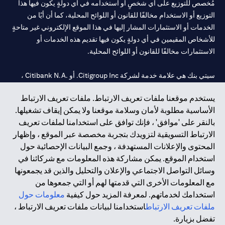
مُخصص للتوزيع على أي شخصٍ أو استخدامه في أي دولةٍ يكون فيها هذا
التوزيع أو الاستخدام مخالفًا للقانون أو اللوائح المحلية، كما أن أيًا من
الخدمات أو الاستثمارات المشار إليها في هذا الموقع الإلكتروني غير متاحةٍ
للأشخاص المقيمين في أي دولةٍ يكون فيها تقديم هذه الخدمات أو
الاستثمارات مخالفًا للقانون أو اللوائح المحلية.
سيتي بنك هي علامة خدمة لشركة Citigroup Inc. أو .Citibank N.A ،
مستخدمة ومسجلة في جميع أنحاء العالم.
يستخدم موقعنا ملفات تعريف الارتباط. ملفات تعريف الارتباط
الأساسية مطلوبة لأمان وسلامة موقعنا ولا يمكن إيقاف تشغيلها.
سيتي بنك إن. إيه. الإمارات مسجل لدى مصرف الإمارات المركزي تحت
بالنقر على 'موافق' ، فإنك توافق على استخدامنا لملفات تعريف
أرقام التراخيص 202563 لفرع الوصل في دبي، 531989 لفرع مول
الارتباط التسويقية لتزويدك بتجربة مخصصة عبر الموقع ، وإظهار
الإمارات في دبي، و
CN-1002019
لفرع أبوظبي. هاتف: 4000 311 04.
المحتوى والإعلانات المستهدفة ، وجمع البيانات الإحصائية حول
فرع سيتي بنك إن إيه - الإمارات العربية المتحدة مرخص من مصرف
استخدام الموقع. يمكن مشاركة هذه المعلومات مع شركائنا في
الإمارات العربية المتحدة المركزي كفرع لبنك أجنبي.
وسائل التواصل الاجتماعي والإعلان والتحليل والذين قد يجمعونها
سيتي بنك إن إيه الإمارات العربية المتحدة مرخص من هيئة الأوراق المالية
مع المعلومات الأخرى التي قدمتها لهم أو التي جمعوها من
والسلع في الإمارات العربية المتحدة ("SCA") للقيام بالنشاط المالي لـ أ)
استخدامك لخدماتهم. لمعرفة المزيد حول كيفية
معلومات حول
الاستشارات المالية والتعريف والترويج بموجب ترخيص رقم
ملفات تعريف الارتباط
استخدامنا لبيانات ملفات تعريف الارتباط ،
20200000097 ب) وسيط تداول في الأسواق الدولية بموجب ترخيص
تفضل بزيارة.
رقم 20200000198 ج) إدارة المحافظ بموجب ترخيص رقم