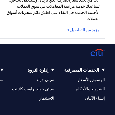
أنت من يحدد سعر الصرف الذي تريده، وسنتكفل بالباقي.
تساعدك خدمة مراقبة المعاملات في سوق العملات
الأجنبية الجديدة في البقاء على اطلاع دائم بمجريات أسواق
العملات.
مزيد من التفاصيل >
الخدمات المصرفية
إدارة الثروة
opens in a new tab
opens in a new tab
الرسوم والأسعار
سيتي جولد
مر
new tab
opens in a new tab
الشروط والأحكام
سيتي جولد برايفت كلاينت
opens in a new tab
opens in a new tab
إنشاء الآيبان
الاستثمار