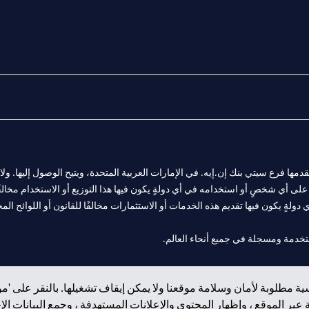
المالية التي يقدمها فرع سيتي بنك إن.إيه. في الإمارات العربية المتحدة، ويتيح الوصول إليه
لى أي شخصٍ أو استخدامه في أي دولةٍ يكون فيها هذا التوزيع أو الاستخدام مخالفًا ل
ولةٍ يكون فيها تقديم هذه الخدمات أو الاستثمارات مخالفًا للقانون أو اللوائح المح
فرع أبوظبي. هاتف: 4000 311 04.
ة مطلوبة لأمان وسلامة موقعنا ولا يمكن إيقاف تشغيلها. بالنقر على 'مو
ت العربية المتحدة المركزي كفرع لبنك أجنبي.
بر الموقع ، وإظهار المحتوى والإعلانات المستهدفة ، وجمع البيانات ال