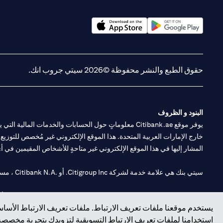
opens in a new tab
opens in a new tab
حقوق الطبع والنشر محفوظة ©2026 سيتي جروب انك.
البنود و الظروف
يوفر موقع Citibank.ae معلوماتٍ حول الحسابات والخدمات 
خارج الإمارات العربية المتحدة. هذا الموقع الإلكتروني غير مُخصص للتوزيع ع
المشار إليها في هذا الموقع الإلكتروني غير متاحةٍ للأشخاص المقيمين في أي د
سيتي بنك هي علامة خدمة لشركة Citigroup Inc. أو .Citibank N.A ، مستخدمة ومسجلة في جميع أنحاء العالم.
سيتي بنك إن. إيه. الإمارات مسجل لدى مصرف الإمارات المركزي تحت أرقام التراخيص 202563 لفرع الوصل في دبي، 531989 لفرع مول الإمارات في دبي، و CN-1002019 ل
يستخدم موقعنا ملفات تعريف الارتباط. ملفات تعريف الارتباط الأساسي
فرع سيتي بنك إن إيه - الإمارات العربية المتحدة مرخص من مصرف الإمارا
استخدامنا لملفات تعريف الارتباط التسويقية لتزويدك بتجربة مخصصة ع