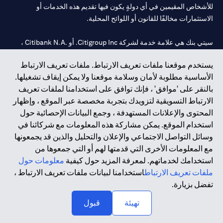
للأشخاص المقيمين في أي دولةٍ يكون فيها تقديم هذه الخدمات أو
الاستثمارات مخالفًا للقانون أو اللوائح المحلية.
سيتي بنك هي علامة خدمة لشركة Citigroup Inc. أو .Citibank N.A ،
مستخدمة ومسجلة في جميع أنحاء العالم.
يستخدم موقعنا ملفات تعريف الارتباط. ملفات تعريف الارتباط
الأساسية مطلوبة لأمان وسلامة موقعنا ولا يمكن إيقاف تشغيلها.
سيتي بنك إن. إيه. الإمارات مسجل لدى مصرف الإمارات المركزي تحت
بالنقر على 'موافق' ، فإنك توافق على استخدامنا لملفات تعريف
أرقام التراخيص 202563 لفرع الوصل في دبي، 531989 لفرع مول
الارتباط التسويقية لتزويدك بتجربة مخصصة عبر الموقع ، وإظهار
الإمارات في دبي، و
CN-1002019
لفرع أبوظبي. هاتف: 4000 311 04.
المحتوى والإعلانات المستهدفة ، وجمع البيانات الإحصائية حول
فرع سيتي بنك إن إيه - الإمارات العربية المتحدة مرخص من مصرف
استخدام الموقع. يمكن مشاركة هذه المعلومات مع شركائنا في
الإمارات العربية المتحدة المركزي كفرع لبنك أجنبي.
وسائل التواصل الاجتماعي والإعلان والتحليل والذين قد يجمعونها
سيتي بنك إن إيه الإمارات العربية المتحدة مرخص من هيئة الأوراق المالية
مع المعلومات الأخرى التي قدمتها لهم أو التي جمعوها من
والسلع في الإمارات العربية المتحدة ("SCA") للقيام بالنشاط المالي لـ أ)
استخدامك لخدماتهم. لمعرفة المزيد حول كيفية
معلومات حول
الاستشارات المالية والتعريف والترويج بموجب ترخيص رقم
ملفات تعريف الارتباط
استخدامنا لبيانات ملفات تعريف الارتباط ،
20200000097 ب) وسيط تداول في الأسواق الدولية بموجب ترخيص
تفضل بزيارة.
رقم 20200000198 ج) إدارة المحافظ بموجب ترخيص رقم
20200000240 د) الحفظ بموجب ترخيص رقم 602003.
تهيئة
قبول
حقوق الطبع والنشر محفوظة ©2026 سيتي جروب انك.