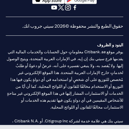
(opens in a new tab)
(opens in a new tab)
(opens in a new tab)
(opens in a new tab)
(opens in a new tab)
(opens in a new tab)
حقوق الطبع والنشر محفوظة ©2026 سيتي جروب انك.
البنود و الظروف
يوفر موقع Citibank.ae معلوماتٍ حول الحسابات والخدمات المالية التي
يقدمها فرع سيتي بنك إن.إيه. في الإمارات العربية المتحدة، ويتيح الوصول
إليها. ولا يُقصد به، ولا ينبغي تفسيره على أنه، عرضٌ أو دعوةٌ أو طلبٌ
لخدماتٍ خارج الإمارات العربية المتحدة. هذا الموقع الإلكتروني غير
مُخصص للتوزيع على أي شخصٍ أو استخدامه في أي دولةٍ يكون فيها هذا
التوزيع أو الاستخدام مخالفًا للقانون أو اللوائح المحلية، كما أن أيًا من
الخدمات أو الاستثمارات المشار إليها في هذا الموقع الإلكتروني غير متاحةٍ
للأشخاص المقيمين في أي دولةٍ يكون فيها تقديم هذه الخدمات أو
الاستثمارات مخالفًا للقانون أو اللوائح المحلية.
سيتي بنك هي علامة خدمة لشركة Citigroup Inc. أو .Citibank N.A ،
مستخدمة ومسجلة في جميع أنحاء العالم.