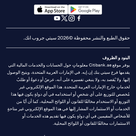
(opens in a new tab)
(opens in a new tab)
(opens in a new tab)
(opens in a new tab)
(opens in a new tab)
(opens in a new tab)
حقوق الطبع والنشر محفوظة ©2026 سيتي جروب انك.
البنود و الظروف
يوفر موقع Citibank.ae معلوماتٍ حول الحسابات والخدمات المالية التي
يقدمها فرع سيتي بنك إن.إيه. في الإمارات العربية المتحدة، ويتيح الوصول
إليها. ولا يُقصد به، ولا ينبغي تفسيره على أنه، عرضٌ أو دعوةٌ أو طلبٌ
لخدماتٍ خارج الإمارات العربية المتحدة. هذا الموقع الإلكتروني غير
مُخصص للتوزيع على أي شخصٍ أو استخدامه في أي دولةٍ يكون فيها هذا
التوزيع أو الاستخدام مخالفًا للقانون أو اللوائح المحلية، كما أن أيًا من
الخدمات أو الاستثمارات المشار إليها في هذا الموقع الإلكتروني غير متاحةٍ
للأشخاص المقيمين في أي دولةٍ يكون فيها تقديم هذه الخدمات أو
الاستثمارات مخالفًا للقانون أو اللوائح المحلية.