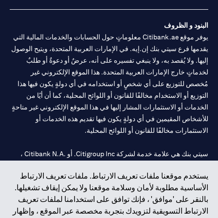
البنود و الظروف
يوفر موقع Citibank.ae معلوماتٍ حول الحسابات والخدمات المالية التي
يقدمها فرع سيتي بنك إن.إيه. في الإمارات العربية المتحدة، ويتيح الوصول
إليها. ولا يُقصد به، ولا ينبغي تفسيره على أنه، عرضٌ أو دعوةٌ أو طلبٌ
لخدماتٍ خارج الإمارات العربية المتحدة. هذا الموقع الإلكتروني غير
مُخصص للتوزيع على أي شخصٍ أو استخدامه في أي دولةٍ يكون فيها هذا
التوزيع أو الاستخدام مخالفًا للقانون أو اللوائح المحلية، كما أن أيًا من
الخدمات أو الاستثمارات المشار إليها في هذا الموقع الإلكتروني غير متاحةٍ
للأشخاص المقيمين في أي دولةٍ يكون فيها تقديم هذه الخدمات أو
الاستثمارات مخالفًا للقانون أو اللوائح المحلية.
سيتي بنك هي علامة خدمة لشركة Citigroup Inc. أو .Citibank N.A ،
مستخدمة ومسجلة في جميع أنحاء العالم.
يستخدم موقعنا ملفات تعريف الارتباط. ملفات تعريف الارتباط
الأساسية مطلوبة لأمان وسلامة موقعنا ولا يمكن إيقاف تشغيلها.
سيتي بنك إن. إيه. الإمارات مسجل لدى مصرف الإمارات المركزي تحت
بالنقر على 'موافق' ، فإنك توافق على استخدامنا لملفات تعريف
أرقام التراخيص 202563 لفرع الوصل في دبي، 531989 لفرع مول
الارتباط التسويقية لتزويدك بتجربة مخصصة عبر الموقع ، وإظهار
الإمارات في دبي، و CN-1002019 لفرع أبوظبي. هاتف: 4000 311 04.