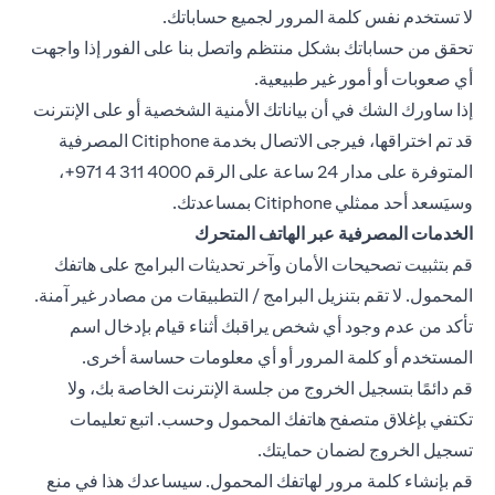
لا تستخدم نفس كلمة المرور لجميع حساباتك.
تحقق من حساباتك بشكل منتظم واتصل بنا على الفور إذا واجهت
أي صعوبات أو أمور غير طبيعية.
إذا ساورك الشك في أن بياناتك الأمنية الشخصية أو على الإنترنت
قد تم اختراقها، فيرجى الاتصال بخدمة Citiphone المصرفية
المتوفرة على مدار 24 ساعة على الرقم ‎+971 4 311 4000،
وسيَسعد أحد ممثلي Citiphone بمساعدتك.
الخدمات المصرفية عبر الهاتف المتحرك
قم بتثبيت تصحيحات الأمان وآخر تحديثات البرامج على هاتفك
المحمول. لا تقم بتنزيل البرامج / التطبيقات من مصادر غير آمنة.
تأكد من عدم وجود أي شخص يراقبك أثناء قيام بإدخال اسم
المستخدم أو كلمة المرور أو أي معلومات حساسة أخرى.
قم دائمًا بتسجيل الخروج من جلسة الإنترنت الخاصة بك، ولا
تكتفي بإغلاق متصفح هاتفك المحمول وحسب. اتبع تعليمات
تسجيل الخروج لضمان حمايتك.
قم بإنشاء كلمة مرور لهاتفك المحمول. سيساعدك هذا في منع