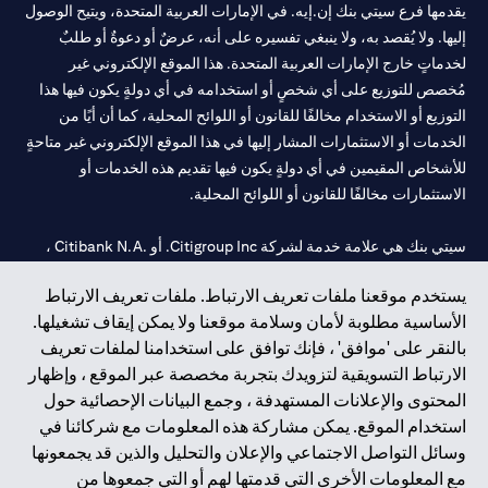
يقدمها فرع سيتي بنك إن.إيه. في الإمارات العربية المتحدة، ويتيح الوصول
إليها. ولا يُقصد به، ولا ينبغي تفسيره على أنه، عرضٌ أو دعوةٌ أو طلبٌ
لخدماتٍ خارج الإمارات العربية المتحدة. هذا الموقع الإلكتروني غير
مُخصص للتوزيع على أي شخصٍ أو استخدامه في أي دولةٍ يكون فيها هذا
التوزيع أو الاستخدام مخالفًا للقانون أو اللوائح المحلية، كما أن أيًا من
الخدمات أو الاستثمارات المشار إليها في هذا الموقع الإلكتروني غير متاحةٍ
للأشخاص المقيمين في أي دولةٍ يكون فيها تقديم هذه الخدمات أو
الاستثمارات مخالفًا للقانون أو اللوائح المحلية.
سيتي بنك هي علامة خدمة لشركة Citigroup Inc. أو .Citibank N.A ،
مستخدمة ومسجلة في جميع أنحاء العالم.
يستخدم موقعنا ملفات تعريف الارتباط. ملفات تعريف الارتباط
الأساسية مطلوبة لأمان وسلامة موقعنا ولا يمكن إيقاف تشغيلها.
سيتي بنك إن. إيه. الإمارات مسجل لدى مصرف الإمارات المركزي تحت
بالنقر على 'موافق' ، فإنك توافق على استخدامنا لملفات تعريف
أرقام التراخيص 202563 لفرع الوصل في دبي، 531989 لفرع مول
الارتباط التسويقية لتزويدك بتجربة مخصصة عبر الموقع ، وإظهار
الإمارات في دبي، و CN-1002019 لفرع أبوظبي. هاتف: 4000 311 04.
المحتوى والإعلانات المستهدفة ، وجمع البيانات الإحصائية حول
فرع سيتي بنك إن إيه - الإمارات العربية المتحدة مرخص من مصرف
استخدام الموقع. يمكن مشاركة هذه المعلومات مع شركائنا في
الإمارات العربية المتحدة المركزي كفرع لبنك أجنبي.
وسائل التواصل الاجتماعي والإعلان والتحليل والذين قد يجمعونها
سيتي بنك إن إيه الإمارات العربية المتحدة مرخص من هيئة الأوراق المالية
مع المعلومات الأخرى التي قدمتها لهم أو التي جمعوها من
والسلع في الإمارات العربية المتحدة ("SCA") للقيام بالنشاط المالي لـ أ)