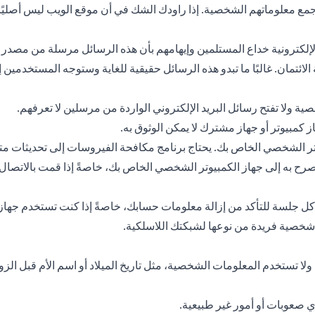
مع معلوماتهم الشخصية. إذا راودك الشك في أن موقع الويب ليس أصليًا، ف
لي الإلكترونية خداع المستلمين وإيهامهم بأن هذه الرسائل مرسلة من 
ئتمان. غالبًا ما تبدو هذه الرسائل حقيقية للغاية وستوجه المستخدمي
صية ولا تفتح رسائل البريد الإلكتروني الواردة من مرسلين لا تعرفهم.
كمبيوتر أو جهاز مشترك لا يمكن الوثوق به.
ر الشخصي الخاص بك. يحتاج برنامج مكافحة الفيروسات إلى تحديثات متك
 به إلى جهاز الكمبيوتر الشخصي الخاص بك، خاصةً إذا قمت بالاتصال م
 جلسة للتأكد من إزالة معلومات حسابك، خاصةً إذا كنت تستخدم جهاز ك
 شخصية فريدة من نوعها لشبكتك اللاسلكية.
ا تستخدم المعلومات الشخصية، مثل تاريخ الميلاد أو اسم الأم قبل الزوا
 صعوبات أو أمور غير طبيعية.