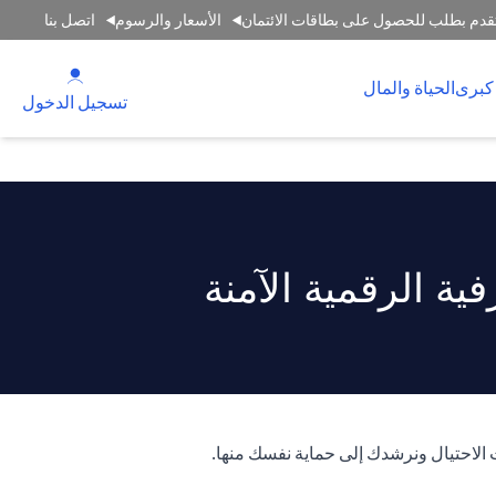
قدم بطلب للحصول على بطاقات الائتمان
الأسعار والرسوم
اتصل بنا
(opens in a new tab)
كبرى
الحياة والمال
(opens in a new tab)
تسجيل الدخول
ة الرقمية الآمنة
 الاحتيال ونرشدك إلى حماية نفسك منها.