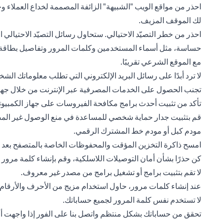
احذر من مواقع الويب "الشبيهة" الزائفة المصممة لخداع العملاء وج
لك الموقف المزيف.
احذر من خطر التصيّد الاحتيالي. ستحاول رسائل التصيّد الاحتيا
حساسة، مثل أسماء المستخدمين وكلمات المرور وتفاصيل بطاقة الا
مع الموقع الشرعي تقريبًا.
لا ترد أبدًا على رسائل البريد الإلكتروني التي تطلب معلوماتك الشخ
تجنب الحصول على الخدمات المصرفية عبر الإنترنت من خلال جهاز 
تأكد من تثبيت أحدث برامج مكافحة الفيروسات على جهاز الكمبيوت
قم بتثبيت جدار حماية شخصي للمساعدة في منع الوصول غير المصرح
مودم كبل أو مودم خط المشترك الرقمي.
امسح ذاكرة التخزين المؤقت والمحفوظات الخاصة بالمتصفح بعد كل
كن حذرًا بشأن أمان التوصيلات اللاسلكية، وقم بإنشاء كلمة مرور
لا تقم بتثبيت برامج أو تشغيل برامج من مصدر غير معروف.
عند إنشاء كلمات مرور، حاول استخدام مزيج من الأحرف والأرقام ول
لا تستخدم نفس كلمة المرور لجميع حساباتك.
تحقق من حساباتك بشكل منتظم واتصل بنا على الفور إذا واجهت أي