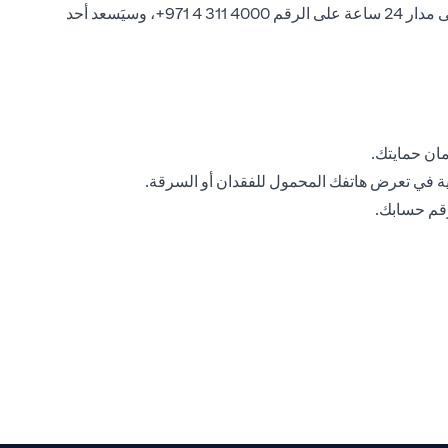
إذا ساورك الشك في أن بياناتك الأمنية الشخصية أو على الإنترنت قد تم اختراقها، فيرجى الاتصال بخدمة Citiphone المصرفية المتوفرة على مدار 24 ساعة على الرقم ‎+971 4 311 4000، وسيَسعد أحد
مان حمايتك.
ة في تعرض هاتفك المحمول للفقدان أو السرقة.
رقم حسابك.