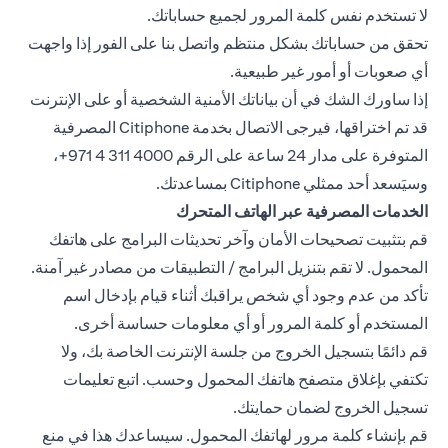
لا تستخدم نفس كلمة المرور لجميع حساباتك.
تحقق من حساباتك بشكل منتظم واتصل بنا على الفور إذا واجهت
أي صعوبات أو أمور غير طبيعية.
إذا ساورك الشك في أن بياناتك الأمنية الشخصية أو على الإنترنت
قد تم اختراقها، فيرجى الاتصال بخدمة Citiphone المصرفية
المتوفرة على مدار 24 ساعة على الرقم ‎+971 4 311 4000،
وسيَسعد أحد ممثلي Citiphone بمساعدتك.
الخدمات المصرفية عبر الهاتف المتحرك
قم بتثبيت تصحيحات الأمان وآخر تحديثات البرامج على هاتفك
المحمول. لا تقم بتنزيل البرامج / التطبيقات من مصادر غير آمنة.
تأكد من عدم وجود أي شخص يراقبك أثناء قيام بإدخال اسم
المستخدم أو كلمة المرور أو أي معلومات حساسة أخرى.
قم دائمًا بتسجيل الخروج من جلسة الإنترنت الخاصة بك، ولا
تكتفي بإغلاق متصفح هاتفك المحمول وحسب. اتبع تعليمات
تسجيل الخروج لضمان حمايتك.
قم بإنشاء كلمة مرور لهاتفك المحمول. سيساعدك هذا في منع