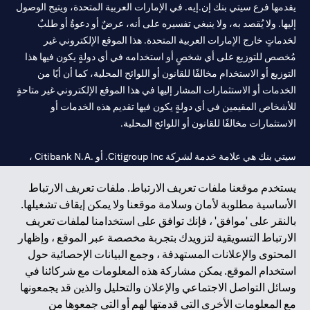
يقدمها فرع سيتي بنك إن.إيه. في الإمارات العربية المتحدة، ويتيح الوصول
إليها. ولا يُقصد به، ولا ينبغي تفسيره على أنه، عرضٌ أو دعوةٌ أو طلبٌ
لخدماتٍ خارج الإمارات العربية المتحدة. هذا الموقع الإلكتروني غير
مُخصص للتوزيع على أي شخصٍ أو استخدامه في أي دولةٍ يكون فيها هذا
التوزيع أو الاستخدام مخالفًا للقانون أو اللوائح المحلية، كما أن أيًا من
الخدمات أو الاستثمارات المشار إليها في هذا الموقع الإلكتروني غير متاحةٍ
للأشخاص المقيمين في أي دولةٍ يكون فيها تقديم هذه الخدمات أو
الاستثمارات مخالفًا للقانون أو اللوائح المحلية.
سيتي بنك هي علامة خدمة لشركة Citigroup Inc. أو .Citibank N.A ،
مستخدمة ومسجلة في جميع أنحاء العالم.
يستخدم موقعنا ملفات تعريف الارتباط. ملفات تعريف الارتباط
الأساسية مطلوبة لأمان وسلامة موقعنا ولا يمكن إيقاف تشغيلها.
سيتي بنك إن. إيه. الإمارات مسجل لدى مصرف الإمارات المركزي تحت
بالنقر على 'موافق' ، فإنك توافق على استخدامنا لملفات تعريف
أرقام التراخيص 202563 لفرع الوصل في دبي، 531989 لفرع مول
الارتباط التسويقية لتزويدك بتجربة مخصصة عبر الموقع ، وإظهار
الإمارات في دبي، و
CN-1002019
لفرع أبوظبي. هاتف: 4000 311 04.
المحتوى والإعلانات المستهدفة ، وجمع البيانات الإحصائية حول
فرع سيتي بنك إن إيه - الإمارات العربية المتحدة مرخص من مصرف
استخدام الموقع. يمكن مشاركة هذه المعلومات مع شركائنا في
الإمارات العربية المتحدة المركزي كفرع لبنك أجنبي.
وسائل التواصل الاجتماعي والإعلان والتحليل والذين قد يجمعونها
سيتي بنك إن إيه الإمارات العربية المتحدة مرخص من هيئة الأوراق المالية
مع المعلومات الأخرى التي قدمتها لهم أو التي جمعوها من
والسلع في الإمارات العربية المتحدة ("SCA") للقيام بالنشاط المالي لـ أ)