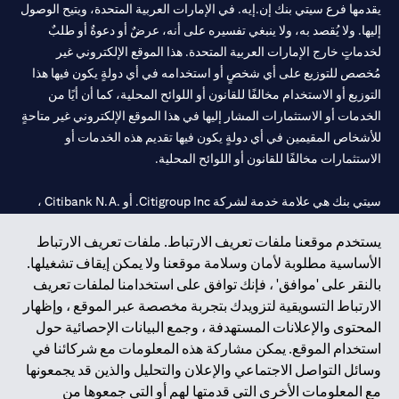
يقدمها فرع سيتي بنك إن.إيه. في الإمارات العربية المتحدة، ويتيح الوصول
إليها. ولا يُقصد به، ولا ينبغي تفسيره على أنه، عرضٌ أو دعوةٌ أو طلبٌ
لخدماتٍ خارج الإمارات العربية المتحدة. هذا الموقع الإلكتروني غير
مُخصص للتوزيع على أي شخصٍ أو استخدامه في أي دولةٍ يكون فيها هذا
التوزيع أو الاستخدام مخالفًا للقانون أو اللوائح المحلية، كما أن أيًا من
الخدمات أو الاستثمارات المشار إليها في هذا الموقع الإلكتروني غير متاحةٍ
للأشخاص المقيمين في أي دولةٍ يكون فيها تقديم هذه الخدمات أو
الاستثمارات مخالفًا للقانون أو اللوائح المحلية.
سيتي بنك هي علامة خدمة لشركة Citigroup Inc. أو .Citibank N.A ،
مستخدمة ومسجلة في جميع أنحاء العالم.
يستخدم موقعنا ملفات تعريف الارتباط. ملفات تعريف الارتباط
الأساسية مطلوبة لأمان وسلامة موقعنا ولا يمكن إيقاف تشغيلها.
سيتي بنك إن. إيه. الإمارات مسجل لدى مصرف الإمارات المركزي تحت
بالنقر على 'موافق' ، فإنك توافق على استخدامنا لملفات تعريف
أرقام التراخيص 202563 لفرع الوصل في دبي، 531989 لفرع مول
الارتباط التسويقية لتزويدك بتجربة مخصصة عبر الموقع ، وإظهار
الإمارات في دبي، و
CN-1002019
لفرع أبوظبي. هاتف: 4000 311 04.
المحتوى والإعلانات المستهدفة ، وجمع البيانات الإحصائية حول
فرع سيتي بنك إن إيه - الإمارات العربية المتحدة مرخص من مصرف
استخدام الموقع. يمكن مشاركة هذه المعلومات مع شركائنا في
الإمارات العربية المتحدة المركزي كفرع لبنك أجنبي.
وسائل التواصل الاجتماعي والإعلان والتحليل والذين قد يجمعونها
سيتي بنك إن إيه الإمارات العربية المتحدة مرخص من هيئة الأوراق المالية
مع المعلومات الأخرى التي قدمتها لهم أو التي جمعوها من
والسلع في الإمارات العربية المتحدة ("SCA") للقيام بالنشاط المالي لـ أ)