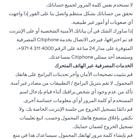
لا تستخدم نفس كلمة المرور لجميع حساباتك.
تحقق من حساباتك بشكل منتظم واتصل بنا على الفور إذا واجهت
أي صعوبات أو أمور غير طبيعية.
إذا ساورك الشك في أن بياناتك الأمنية الشخصية أو على الإنترنت
قد تم اختراقها، فيرجى الاتصال بخدمة Citiphone المصرفية
المتوفرة على مدار 24 ساعة على الرقم ‎+971 4 311 4000،
وسيَسعد أحد ممثلي Citiphone بمساعدتك.
الخدمات المصرفية عبر الهاتف المتحرك
قم بتثبيت تصحيحات الأمان وآخر تحديثات البرامج على هاتفك
المحمول. لا تقم بتنزيل البرامج / التطبيقات من مصادر غير آمنة.
تأكد من عدم وجود أي شخص يراقبك أثناء قيام بإدخال اسم
المستخدم أو كلمة المرور أو أي معلومات حساسة أخرى.
قم دائمًا بتسجيل الخروج من جلسة الإنترنت الخاصة بك، ولا
تكتفي بإغلاق متصفح هاتفك المحمول وحسب. اتبع تعليمات
تسجيل الخروج لضمان حمايتك.
قم بإنشاء كلمة مرور لهاتفك المحمول. سيساعدك هذا في منع