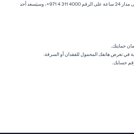
إذا ساورك الشك في أن بياناتك الأمنية الشخصية أو على الإنترنت قد تم اختراقها، فيرجى الاتصال بخدمة Citiphone المصرفية المتوفرة على مدار 24 ساعة على الرقم ‎+971 4 311 4000، وسيَسعد أحد
مان حمايتك.
ة في تعرض هاتفك المحمول للفقدان أو السرقة.
رقم حسابك.