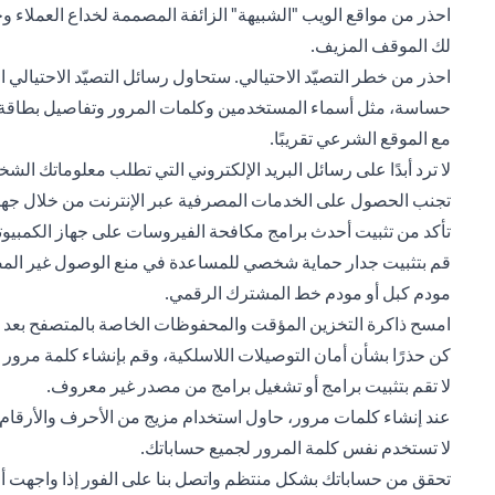
احذر من مواقع الويب "الشبيهة" الزائفة المصممة لخداع العملاء وج
لك الموقف المزيف.
احذر من خطر التصيّد الاحتيالي. ستحاول رسائل التصيّد الاحتيا
حساسة، مثل أسماء المستخدمين وكلمات المرور وتفاصيل بطاقة الا
مع الموقع الشرعي تقريبًا.
لا ترد أبدًا على رسائل البريد الإلكتروني التي تطلب معلوماتك الشخ
تجنب الحصول على الخدمات المصرفية عبر الإنترنت من خلال جهاز 
تأكد من تثبيت أحدث برامج مكافحة الفيروسات على جهاز الكمبيوت
قم بتثبيت جدار حماية شخصي للمساعدة في منع الوصول غير المصرح
مودم كبل أو مودم خط المشترك الرقمي.
امسح ذاكرة التخزين المؤقت والمحفوظات الخاصة بالمتصفح بعد كل
كن حذرًا بشأن أمان التوصيلات اللاسلكية، وقم بإنشاء كلمة مرور
لا تقم بتثبيت برامج أو تشغيل برامج من مصدر غير معروف.
عند إنشاء كلمات مرور، حاول استخدام مزيج من الأحرف والأرقام ول
لا تستخدم نفس كلمة المرور لجميع حساباتك.
تحقق من حساباتك بشكل منتظم واتصل بنا على الفور إذا واجهت أي