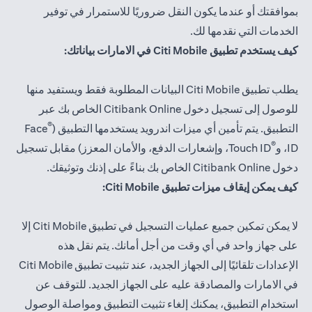
بموافقتك أو عندما يكون النقل ضروريًا للاستمرار في توفير
الخدمات التي نقدمها لك.
كيف يستخدم تطبيق Citi Mobile في الامارات بياناتك:
يطلب تطبيق Citi Mobile البيانات المطلوبة فقط ويستفيد منها
للوصول إلى تسجيل دخول Citibank Online الخاص بك عبر
®
التطبيق. يتم تأمين أي ميزات اندرويد يستخدمها التطبيق (
Face
®
ID، و
Touch ID، وإشعارات الدفع، والأمان المعزز) مقابل تسجيل
دخول Citibank Online الخاص بك بناءً على إذنك وتوثيقك.
كيف يمكن إيقاف ميزات تطبيق Citi Mobile:
لا يمكن تمكين جميع عمليات التسجيل في تطبيق Citi Mobile إلا
على جهاز واحد في أي وقت من أجل أمانك. يتم نقل هذه
الإعدادات تلقائيًا إلى الجهاز الجديد، عند تثبيت تطبيق Citi Mobile
في الامارات والمصادقة عليه على الجهاز الجديد. للتوقف عن
استخدام التطبيق، يمكنك إلغاء تثبيت التطبيق ومواصلة الوصول