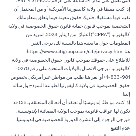
التي تعمل على مدار 24 ساعة على الرقم 3114000 9714+.
إذا كنت مقيمًا في ولاية كاليفورنيا الأمريكية أو من المحتمل أن
تقيم فيها مستقبلا، فلديك حقوق معينة فيما يتعلق بمعلوماتك
الشخصية بموجب قانون حماية قانون حقوق الخصوصية في ولاية
كاليفورنيا (“CPRA”) اعتبارًا من 1 يناير 2023. لمزيد من
المعلومات حول ما يعنيه هذا بالنسبة لك، يرجى النقر
(opens in a new tab)
هنا
https://www.citigroup.com/citi/privacy.html
.
للاطلاع على حقوقك بموجب قانون حقوق الخصوصية في ولاية
كاليفورنيا ، يرجى الاتصال بالولايات المتحدة على رقم 0270-
981-833-1+أو انقر هنا
طلب من مواطن غير أمريكي بخصوص
(opens in a new tab)
حقوق الخصوصية في ولاية كاليفورنيا
لطباعة النموذج وإرساله
إلينا.
إذا كنت مواطنًا إندونيسيًا أو تعتقد أن أفعالك المتعلقة بـ Citi قد
تكون لها عواقب قانونية بموجب الولاية القضائية الإندونيسية،
(opens in a new tab)
فيرجى الرجوع إلى النشرة الدورية
للخصوصية في إندونيسيا
.
عدم التتبع