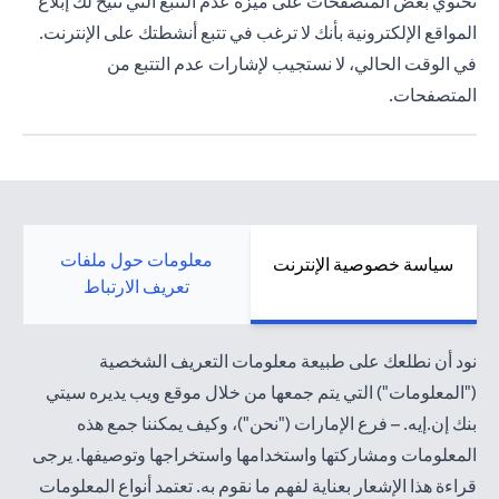
تحتوي بعض المتصفحات على ميزة عدم التتبع التي تتيح لك إبلاغ
المواقع الإلكترونية بأنك لا ترغب في تتبع أنشطتك على الإنترنت.
في الوقت الحالي، لا نستجيب لإشارات عدم التتبع من
المتصفحات.
معلومات حول ملفات
سياسة خصوصية الإنترنت
تعريف الارتباط
نود أن نطلعك على طبيعة معلومات التعريف الشخصية
("المعلومات") التي يتم جمعها من خلال موقع ويب يديره سيتي
بنك إن.إيه. – فرع الإمارات ("نحن")، وكيف يمكننا جمع هذه
المعلومات ومشاركتها واستخدامها واستخراجها وتوصيفها. يرجى
قراءة هذا الإشعار بعناية لفهم ما نقوم به. تعتمد أنواع المعلومات