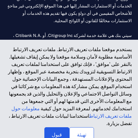
الخدمات أو الاستثمارات المشار إليها في هذا الموقع الإلكتروني غير متاحةٍ
للأشخاص المقيمين في أي دولةٍ يكون فيها تقديم هذه الخدمات أو
الاستثمارات مخالفًا للقانون أو اللوائح المحلية.
سيتي بنك هي علامة خدمة لشركة Citigroup Inc. أو .Citibank N.A ،
مستخدمة ومسجلة في جميع أنحاء العالم.
يستخدم موقعنا ملفات تعريف الارتباط. ملفات تعريف الارتباط
الأساسية مطلوبة لأمان وسلامة موقعنا ولا يمكن إيقاف تشغيلها.
سيتي بنك إن. إيه. الإمارات مسجل لدى مصرف الإمارات المركزي تحت
بالنقر على 'موافق' ، فإنك توافق على استخدامنا لملفات تعريف
أرقام التراخيص 202563 لفرع الوصل في دبي، 531989 لفرع مول
الارتباط التسويقية لتزويدك بتجربة مخصصة عبر الموقع ، وإظهار
الإمارات في دبي، و
CN-1002019
لفرع أبوظبي. هاتف: 4000 311 04.
المحتوى والإعلانات المستهدفة ، وجمع البيانات الإحصائية حول
فرع سيتي بنك إن إيه - الإمارات العربية المتحدة مرخص من مصرف
استخدام الموقع. يمكن مشاركة هذه المعلومات مع شركائنا في
الإمارات العربية المتحدة المركزي كفرع لبنك أجنبي.
وسائل التواصل الاجتماعي والإعلان والتحليل والذين قد يجمعونها
سيتي بنك إن إيه الإمارات العربية المتحدة مرخص من هيئة الأوراق المالية
مع المعلومات الأخرى التي قدمتها لهم أو التي جمعوها من
والسلع في الإمارات العربية المتحدة ("SCA") للقيام بالنشاط المالي لـ أ)
استخدامك لخدماتهم. لمعرفة المزيد حول كيفية
معلومات حول
الاستشارات المالية والتعريف والترويج بموجب ترخيص رقم
ملفات تعريف الارتباط
استخدامنا لبيانات ملفات تعريف الارتباط ،
20200000097 ب) وسيط تداول في الأسواق الدولية بموجب ترخيص
تفضل بزيارة.
رقم 20200000198 ج) إدارة المحافظ بموجب ترخيص رقم
20200000240 د) الحفظ بموجب ترخيص رقم 602003.
تهيئة
قبول