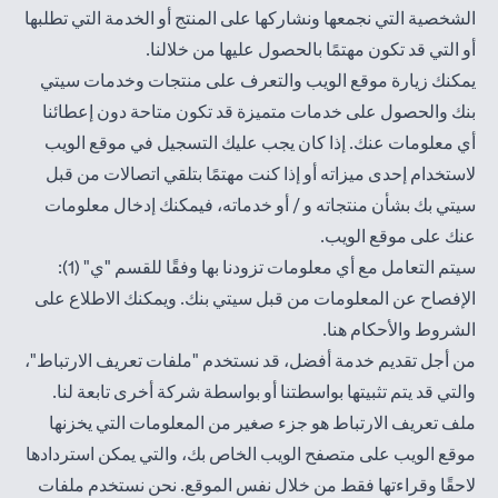
الشخصية التي نجمعها ونشاركها على المنتج أو الخدمة التي تطلبها
أو التي قد تكون مهتمًا بالحصول عليها من خلالنا.
يمكنك زيارة موقع الويب والتعرف على منتجات وخدمات سيتي
بنك والحصول على خدمات متميزة قد تكون متاحة دون إعطائنا
أي معلومات عنك. إذا كان يجب عليك التسجيل في موقع الويب
لاستخدام إحدى ميزاته أو إذا كنت مهتمًا بتلقي اتصالات من قبل
سيتي بك بشأن منتجاته و / أو خدماته، فيمكنك إدخال معلومات
عنك على موقع الويب.
سيتم التعامل مع أي معلومات تزودنا بها وفقًا للقسم "ي" (1):
الإفصاح عن المعلومات من قبل سيتي بنك. ويمكنك الاطلاع على
(opens in a new tab)
الشروط والأحكام
هنا
.
من أجل تقديم خدمة أفضل، قد نستخدم "ملفات تعريف الارتباط"،
والتي قد يتم تثبيتها بواسطتنا أو بواسطة شركة أخرى تابعة لنا.
ملف تعريف الارتباط هو جزء صغير من المعلومات التي يخزنها
موقع الويب على متصفح الويب الخاص بك، والتي يمكن استردادها
لاحقًا وقراءتها فقط من خلال نفس الموقع. نحن نستخدم ملفات