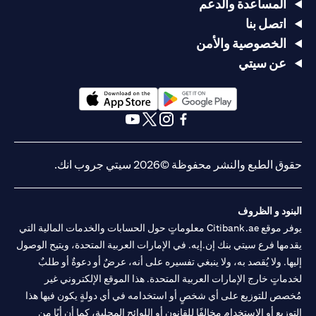
المساعدة والدعم
اتصل بنا
الخصوصية والأمن
عن سيتي
(opens in a new tab)
(opens in a new tab)
(opens in a new tab)
(opens in a new tab)
(opens in a new tab)
(opens in a new tab)
حقوق الطبع والنشر محفوظة ©2026 سيتي جروب انك.
البنود و الظروف
يوفر موقع Citibank.ae معلوماتٍ حول الحسابات والخدمات المالية التي
يقدمها فرع سيتي بنك إن.إيه. في الإمارات العربية المتحدة، ويتيح الوصول
إليها. ولا يُقصد به، ولا ينبغي تفسيره على أنه، عرضٌ أو دعوةٌ أو طلبٌ
لخدماتٍ خارج الإمارات العربية المتحدة. هذا الموقع الإلكتروني غير
مُخصص للتوزيع على أي شخصٍ أو استخدامه في أي دولةٍ يكون فيها هذا
التوزيع أو الاستخدام مخالفًا للقانون أو اللوائح المحلية، كما أن أيًا من