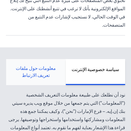
تحتوي بعض المتصفحات على ميزة عدم التتبع التي تتيح لك إبلاغ
المواقع الإلكترونية بأنك لا ترغب في تتبع أنشطتك على الإنترنت.
في الوقت الحالي، لا نستجيب لإشارات عدم التتبع من
المتصفحات.
معلومات حول ملفات
سياسة خصوصية الإنترنت
تعريف الارتباط
نود أن نطلعك على طبيعة معلومات التعريف الشخصية
("المعلومات") التي يتم جمعها من خلال موقع ويب يديره سيتي
بنك إن.إيه. – فرع الإمارات ("نحن")، وكيف يمكننا جمع هذه
المعلومات ومشاركتها واستخدامها واستخراجها وتوصيفها. يرجى
قراءة هذا الإشعار بعناية لفهم ما نقوم به. تعتمد أنواع المعلومات