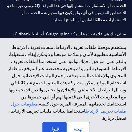
الخدمات أو الاستثمارات المشار إليها في هذا الموقع الإلكتروني غير متاحةٍ
للأشخاص المقيمين في أي دولةٍ يكون فيها تقديم هذه الخدمات أو
الاستثمارات مخالفًا للقانون أو اللوائح المحلية.
سيتي بنك هي علامة خدمة لشركة Citigroup Inc. أو .Citibank N.A ،
مستخدمة ومسجلة في جميع أنحاء العالم.
يستخدم موقعنا ملفات تعريف الارتباط. ملفات تعريف الارتباط
الأساسية مطلوبة لأمان وسلامة موقعنا ولا يمكن إيقاف تشغيلها.
سيتي بنك إن. إيه. الإمارات مسجل لدى مصرف الإمارات المركزي تحت
بالنقر على 'موافق' ، فإنك توافق على استخدامنا لملفات تعريف
أرقام التراخيص 202563 لفرع الوصل في دبي، 531989 لفرع مول
الارتباط التسويقية لتزويدك بتجربة مخصصة عبر الموقع ، وإظهار
الإمارات في دبي، و
CN-1002019
لفرع أبوظبي. هاتف: 4000 311 04.
المحتوى والإعلانات المستهدفة ، وجمع البيانات الإحصائية حول
فرع سيتي بنك إن إيه - الإمارات العربية المتحدة مرخص من مصرف
استخدام الموقع. يمكن مشاركة هذه المعلومات مع شركائنا في
الإمارات العربية المتحدة المركزي كفرع لبنك أجنبي.
وسائل التواصل الاجتماعي والإعلان والتحليل والذين قد يجمعونها
سيتي بنك إن إيه الإمارات العربية المتحدة مرخص من هيئة الأوراق المالية
مع المعلومات الأخرى التي قدمتها لهم أو التي جمعوها من
والسلع في الإمارات العربية المتحدة ("SCA") للقيام بالنشاط المالي لـ أ)
استخدامك لخدماتهم. لمعرفة المزيد حول كيفية
معلومات حول
الاستشارات المالية والتعريف والترويج بموجب ترخيص رقم
ملفات تعريف الارتباط
استخدامنا لبيانات ملفات تعريف الارتباط ،
20200000097 ب) وسيط تداول في الأسواق الدولية بموجب ترخيص
تفضل بزيارة.
رقم 20200000198 ج) إدارة المحافظ بموجب ترخيص رقم
20200000240 د) الحفظ بموجب ترخيص رقم 602003.
تهيئة
قبول