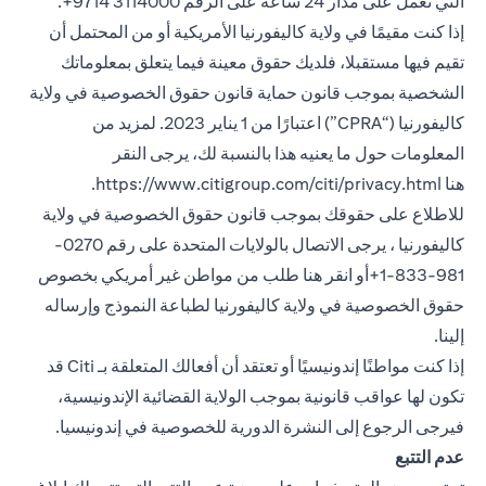
التي تعمل على مدار 24 ساعة على الرقم 3114000 9714+.
إذا كنت مقيمًا في ولاية كاليفورنيا الأمريكية أو من المحتمل أن
تقيم فيها مستقبلا، فلديك حقوق معينة فيما يتعلق بمعلوماتك
الشخصية بموجب قانون حماية قانون حقوق الخصوصية في ولاية
كاليفورنيا (“CPRA”) اعتبارًا من 1 يناير 2023. لمزيد من
المعلومات حول ما يعنيه هذا بالنسبة لك، يرجى النقر
(opens in a new tab)
هنا
https://www.citigroup.com/citi/privacy.html
.
للاطلاع على حقوقك بموجب قانون حقوق الخصوصية في ولاية
كاليفورنيا ، يرجى الاتصال بالولايات المتحدة على رقم 0270-
981-833-1+أو انقر هنا
طلب من مواطن غير أمريكي بخصوص
(opens in a new tab)
حقوق الخصوصية في ولاية كاليفورنيا
لطباعة النموذج وإرساله
إلينا.
إذا كنت مواطنًا إندونيسيًا أو تعتقد أن أفعالك المتعلقة بـ Citi قد
تكون لها عواقب قانونية بموجب الولاية القضائية الإندونيسية،
(opens in a new tab)
فيرجى الرجوع إلى النشرة الدورية
للخصوصية في إندونيسيا
.
عدم التتبع