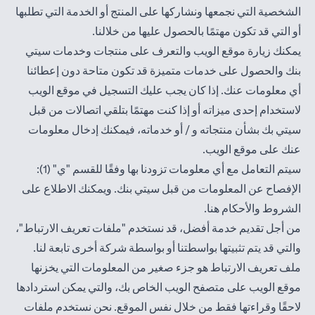
الشخصية التي نجمعها ونشاركها على المنتج أو الخدمة التي تطلبها
أو التي قد تكون مهتمًا بالحصول عليها من خلالنا.
يمكنك زيارة موقع الويب والتعرف على منتجات وخدمات سيتي
بنك والحصول على خدمات متميزة قد تكون متاحة دون إعطائنا
أي معلومات عنك. إذا كان يجب عليك التسجيل في موقع الويب
لاستخدام إحدى ميزاته أو إذا كنت مهتمًا بتلقي اتصالات من قبل
سيتي بك بشأن منتجاته و / أو خدماته، فيمكنك إدخال معلومات
عنك على موقع الويب.
سيتم التعامل مع أي معلومات تزودنا بها وفقًا للقسم "ي" (1):
الإفصاح عن المعلومات من قبل سيتي بنك. ويمكنك الاطلاع على
(opens in a new tab)
الشروط والأحكام
هنا
.
من أجل تقديم خدمة أفضل، قد نستخدم "ملفات تعريف الارتباط"،
والتي قد يتم تثبيتها بواسطتنا أو بواسطة شركة أخرى تابعة لنا.
ملف تعريف الارتباط هو جزء صغير من المعلومات التي يخزنها
موقع الويب على متصفح الويب الخاص بك، والتي يمكن استردادها
لاحقًا وقراءتها فقط من خلال نفس الموقع. نحن نستخدم ملفات