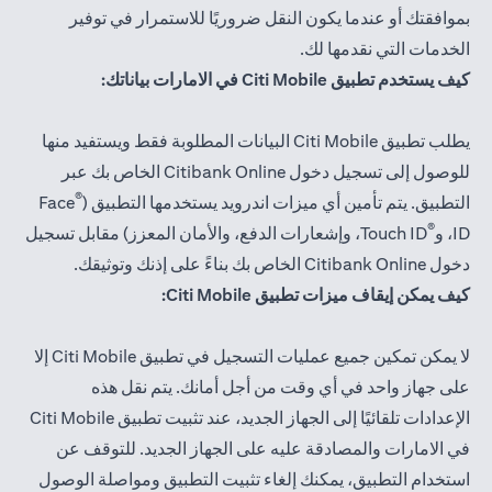
بموافقتك أو عندما يكون النقل ضروريًا للاستمرار في توفير
الخدمات التي نقدمها لك.
كيف يستخدم تطبيق Citi Mobile في الامارات بياناتك:
يطلب تطبيق Citi Mobile البيانات المطلوبة فقط ويستفيد منها
للوصول إلى تسجيل دخول Citibank Online الخاص بك عبر
®
التطبيق. يتم تأمين أي ميزات اندرويد يستخدمها التطبيق (
Face
®
ID، و
Touch ID، وإشعارات الدفع، والأمان المعزز) مقابل تسجيل
دخول Citibank Online الخاص بك بناءً على إذنك وتوثيقك.
كيف يمكن إيقاف ميزات تطبيق Citi Mobile:
لا يمكن تمكين جميع عمليات التسجيل في تطبيق Citi Mobile إلا
على جهاز واحد في أي وقت من أجل أمانك. يتم نقل هذه
الإعدادات تلقائيًا إلى الجهاز الجديد، عند تثبيت تطبيق Citi Mobile
في الامارات والمصادقة عليه على الجهاز الجديد. للتوقف عن
استخدام التطبيق، يمكنك إلغاء تثبيت التطبيق ومواصلة الوصول