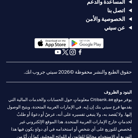
المساعدة والدعم
اتصل بنا
الخصوصية والأمن
عن سيتي
(opens in a new tab)
(opens in a new tab)
(opens in a new tab)
(opens in a new tab)
(opens in a new tab)
(opens in a new tab)
حقوق الطبع والنشر محفوظة ©2026 سيتي جروب انك.
البنود و الظروف
يوفر موقع Citibank.ae معلوماتٍ حول الحسابات والخدمات المالية التي
يقدمها فرع سيتي بنك إن.إيه. في الإمارات العربية المتحدة، ويتيح الوصول
إليها. ولا يُقصد به، ولا ينبغي تفسيره على أنه، عرضٌ أو دعوةٌ أو طلبٌ
لخدماتٍ خارج الإمارات العربية المتحدة. هذا الموقع الإلكتروني غير
مُخصص للتوزيع على أي شخصٍ أو استخدامه في أي دولةٍ يكون فيها هذا
التوزيع أو الاستخدام مخالفًا للقانون أو اللوائح المحلية، كما أن أيًا من