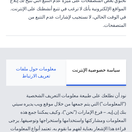
تحتوي بعض المتصفحات على ميزة عدم التتبع التي تتيح لك إبلاغ
المواقع الإلكترونية بأنك لا ترغب في تتبع أنشطتك على الإنترنت.
في الوقت الحالي، لا نستجيب لإشارات عدم التتبع من
المتصفحات.
معلومات حول ملفات
سياسة خصوصية الإنترنت
تعريف الارتباط
نود أن نطلعك على طبيعة معلومات التعريف الشخصية
("المعلومات") التي يتم جمعها من خلال موقع ويب يديره سيتي
بنك إن.إيه. – فرع الإمارات ("نحن")، وكيف يمكننا جمع هذه
المعلومات ومشاركتها واستخدامها واستخراجها وتوصيفها. يرجى
قراءة هذا الإشعار بعناية لفهم ما نقوم به. تعتمد أنواع المعلومات