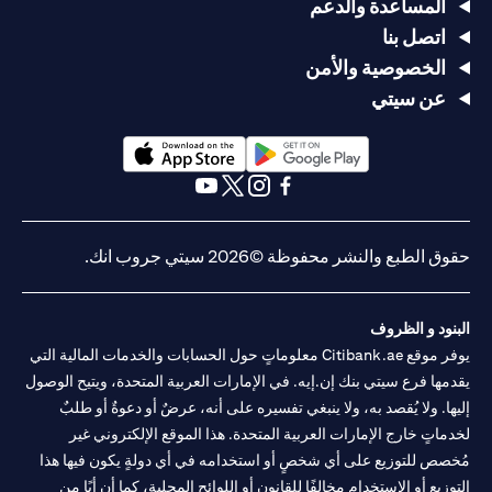
المساعدة والدعم
اتصل بنا
الخصوصية والأمن
عن سيتي
opens in a new tab
opens in a new tab
opens in a new tab
opens in a new tab
opens in a new tab
opens in a new tab
حقوق الطبع والنشر محفوظة ©2026 سيتي جروب انك.
البنود و الظروف
يوفر موقع Citibank.ae معلوماتٍ حول الحسابات والخدمات المالية التي
يقدمها فرع سيتي بنك إن.إيه. في الإمارات العربية المتحدة، ويتيح الوصول
إليها. ولا يُقصد به، ولا ينبغي تفسيره على أنه، عرضٌ أو دعوةٌ أو طلبٌ
لخدماتٍ خارج الإمارات العربية المتحدة. هذا الموقع الإلكتروني غير
مُخصص للتوزيع على أي شخصٍ أو استخدامه في أي دولةٍ يكون فيها هذا
التوزيع أو الاستخدام مخالفًا للقانون أو اللوائح المحلية، كما أن أيًا من