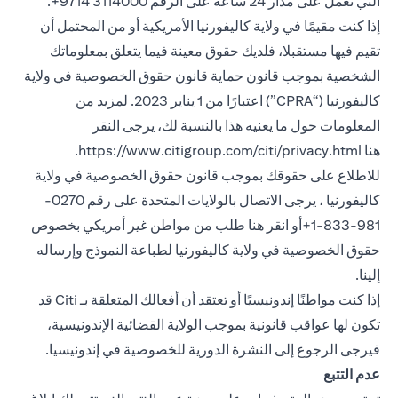
التي تعمل على مدار 24 ساعة على الرقم 3114000 9714+.
إذا كنت مقيمًا في ولاية كاليفورنيا الأمريكية أو من المحتمل أن
تقيم فيها مستقبلا، فلديك حقوق معينة فيما يتعلق بمعلوماتك
الشخصية بموجب قانون حماية قانون حقوق الخصوصية في ولاية
كاليفورنيا (“CPRA”) اعتبارًا من 1 يناير 2023. لمزيد من
المعلومات حول ما يعنيه هذا بالنسبة لك، يرجى النقر
 in a new tab
هنا
https://www.citigroup.com/citi/privacy.html
.
للاطلاع على حقوقك بموجب قانون حقوق الخصوصية في ولاية
كاليفورنيا ، يرجى الاتصال بالولايات المتحدة على رقم 0270-
981-833-1+أو انقر هنا
طلب من مواطن غير أمريكي بخصوص
opens in a new tab
حقوق الخصوصية في ولاية كاليفورنيا
لطباعة النموذج وإرساله
إلينا.
إذا كنت مواطنًا إندونيسيًا أو تعتقد أن أفعالك المتعلقة بـ Citi قد
تكون لها عواقب قانونية بموجب الولاية القضائية الإندونيسية،
 new tab
فيرجى الرجوع إلى النشرة الدورية
للخصوصية في إندونيسيا
.
عدم التتبع