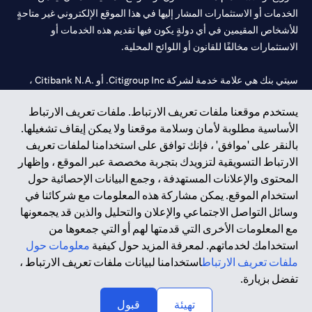
الخدمات أو الاستثمارات المشار إليها في هذا الموقع الإلكتروني غير متاحةٍ
للأشخاص المقيمين في أي دولةٍ يكون فيها تقديم هذه الخدمات أو
الاستثمارات مخالفًا للقانون أو اللوائح المحلية.
سيتي بنك هي علامة خدمة لشركة Citigroup Inc. أو .Citibank N.A ،
مستخدمة ومسجلة في جميع أنحاء العالم.
يستخدم موقعنا ملفات تعريف الارتباط. ملفات تعريف الارتباط
الأساسية مطلوبة لأمان وسلامة موقعنا ولا يمكن إيقاف تشغيلها.
سيتي بنك إن. إيه. الإمارات مسجل لدى مصرف الإمارات المركزي تحت
بالنقر على 'موافق' ، فإنك توافق على استخدامنا لملفات تعريف
أرقام التراخيص 202563 لفرع الوصل في دبي، 531989 لفرع مول
الارتباط التسويقية لتزويدك بتجربة مخصصة عبر الموقع ، وإظهار
الإمارات في دبي، و CN-1002019 لفرع أبوظبي. هاتف: 4000 311 04.
المحتوى والإعلانات المستهدفة ، وجمع البيانات الإحصائية حول
فرع سيتي بنك إن إيه - الإمارات العربية المتحدة مرخص من مصرف
استخدام الموقع. يمكن مشاركة هذه المعلومات مع شركائنا في
الإمارات العربية المتحدة المركزي كفرع لبنك أجنبي.
وسائل التواصل الاجتماعي والإعلان والتحليل والذين قد يجمعونها
سيتي بنك إن إيه الإمارات العربية المتحدة مرخص من هيئة الأوراق المالية
مع المعلومات الأخرى التي قدمتها لهم أو التي جمعوها من
والسلع في الإمارات العربية المتحدة ("SCA") للقيام بالنشاط المالي لـ أ)
استخدامك لخدماتهم. لمعرفة المزيد حول كيفية
معلومات حول
الاستشارات المالية والتعريف والترويج بموجب ترخيص رقم
ملفات تعريف الارتباط
استخدامنا لبيانات ملفات تعريف الارتباط ،
20200000097 ب) وسيط تداول في الأسواق الدولية بموجب ترخيص
تفضل بزيارة.
رقم 20200000198 ج) إدارة المحافظ بموجب ترخيص رقم
20200000240 د) الحفظ بموجب ترخيص رقم 602003.
تهيئة
قبول