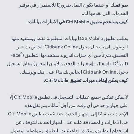
بموافقتك أو عندما يكون النقل ضروريًا للاستمرار في توفير
الخدمات التي نقدمها لك.
كيف يستخدم تطبيق Citi Mobile في الامارات بياناتك:
يطلب تطبيق Citi Mobile البيانات المطلوبة فقط ويستفيد منها
للوصول إلى تسجيل دخول Citibank Online الخاص بك عبر
®
التطبيق. يتم تأمين أي ميزات اندرويد يستخدمها التطبيق (
Face
®
ID، و
Touch ID، وإشعارات الدفع، والأمان المعزز) مقابل تسجيل
دخول Citibank Online الخاص بك بناءً على إذنك وتوثيقك.
كيف يمكن إيقاف ميزات تطبيق Citi Mobile:
لا يمكن تمكين جميع عمليات التسجيل في تطبيق Citi Mobile إلا
على جهاز واحد في أي وقت من أجل أمانك. يتم نقل هذه
الإعدادات تلقائيًا إلى الجهاز الجديد، عند تثبيت تطبيق Citi Mobile
في الامارات والمصادقة عليه على الجهاز الجديد. للتوقف عن
استخدام التطبيق، يمكنك إلغاء تثبيت التطبيق ومواصلة الوصول