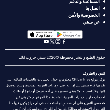
المساعدة والدعم
اتصل بنا
الخصوصية والأمن
عن سيتي
opens in a new tab
opens in a new tab
opens in a new tab
opens in a new tab
opens in a new tab
opens in a new tab
حقوق الطبع والنشر محفوظة ©2026 سيتي جروب انك.
البنود و الظروف
يوفر موقع Citibank.ae معلوماتٍ حول الحسابات والخدمات المالية التي
يقدمها فرع سيتي بنك إن.إيه. في الإمارات العربية المتحدة، ويتيح الوصول
إليها. ولا يُقصد به، ولا ينبغي تفسيره على أنه، عرضٌ أو دعوةٌ أو طلبٌ
لخدماتٍ خارج الإمارات العربية المتحدة. هذا الموقع الإلكتروني غير
مُخصص للتوزيع على أي شخصٍ أو استخدامه في أي دولةٍ يكون فيها هذا
التوزيع أو الاستخدام مخالفًا للقانون أو اللوائح المحلية، كما أن أيًا من