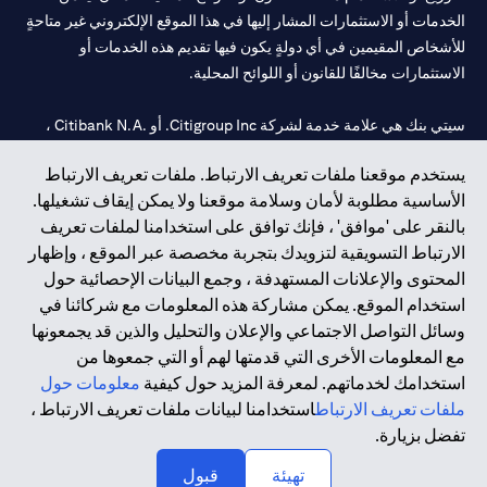
الخدمات أو الاستثمارات المشار إليها في هذا الموقع الإلكتروني غير متاحةٍ
للأشخاص المقيمين في أي دولةٍ يكون فيها تقديم هذه الخدمات أو
الاستثمارات مخالفًا للقانون أو اللوائح المحلية.
سيتي بنك هي علامة خدمة لشركة Citigroup Inc. أو .Citibank N.A ،
مستخدمة ومسجلة في جميع أنحاء العالم.
يستخدم موقعنا ملفات تعريف الارتباط. ملفات تعريف الارتباط
الأساسية مطلوبة لأمان وسلامة موقعنا ولا يمكن إيقاف تشغيلها.
سيتي بنك إن. إيه. الإمارات مسجل لدى مصرف الإمارات المركزي تحت
بالنقر على 'موافق' ، فإنك توافق على استخدامنا لملفات تعريف
أرقام التراخيص 202563 لفرع الوصل في دبي، 531989 لفرع مول
الارتباط التسويقية لتزويدك بتجربة مخصصة عبر الموقع ، وإظهار
الإمارات في دبي، و CN-1002019 لفرع أبوظبي. هاتف: 4000 311 04.
المحتوى والإعلانات المستهدفة ، وجمع البيانات الإحصائية حول
فرع سيتي بنك إن إيه - الإمارات العربية المتحدة مرخص من مصرف
استخدام الموقع. يمكن مشاركة هذه المعلومات مع شركائنا في
الإمارات العربية المتحدة المركزي كفرع لبنك أجنبي.
وسائل التواصل الاجتماعي والإعلان والتحليل والذين قد يجمعونها
سيتي بنك إن إيه الإمارات العربية المتحدة مرخص من هيئة الأوراق المالية
مع المعلومات الأخرى التي قدمتها لهم أو التي جمعوها من
والسلع في الإمارات العربية المتحدة ("SCA") للقيام بالنشاط المالي لـ أ)
استخدامك لخدماتهم. لمعرفة المزيد حول كيفية
معلومات حول
الاستشارات المالية والتعريف والترويج بموجب ترخيص رقم
ملفات تعريف الارتباط
استخدامنا لبيانات ملفات تعريف الارتباط ،
20200000097 ب) وسيط تداول في الأسواق الدولية بموجب ترخيص
تفضل بزيارة.
رقم 20200000198 ج) إدارة المحافظ بموجب ترخيص رقم
20200000240 د) الحفظ بموجب ترخيص رقم 602003.
تهيئة
قبول