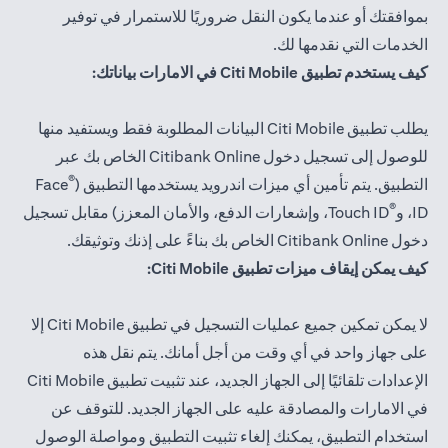
بموافقتك أو عندما يكون النقل ضروريًا للاستمرار في توفير
الخدمات التي نقدمها لك.
كيف يستخدم تطبيق Citi Mobile في الامارات بياناتك:
يطلب تطبيق Citi Mobile البيانات المطلوبة فقط ويستفيد منها
للوصول إلى تسجيل دخول Citibank Online الخاص بك عبر
®
التطبيق. يتم تأمين أي ميزات اندرويد يستخدمها التطبيق (
Face
®
ID، و
Touch ID، وإشعارات الدفع، والأمان المعزز) مقابل تسجيل
دخول Citibank Online الخاص بك بناءً على إذنك وتوثيقك.
كيف يمكن إيقاف ميزات تطبيق Citi Mobile:
لا يمكن تمكين جميع عمليات التسجيل في تطبيق Citi Mobile إلا
على جهاز واحد في أي وقت من أجل أمانك. يتم نقل هذه
الإعدادات تلقائيًا إلى الجهاز الجديد، عند تثبيت تطبيق Citi Mobile
في الامارات والمصادقة عليه على الجهاز الجديد. للتوقف عن
استخدام التطبيق، يمكنك إلغاء تثبيت التطبيق ومواصلة الوصول