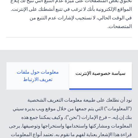
تحتوي بعض المتصفحات على ميزة عدم التتبع التي تتيح لك إبلاغ
المواقع الإلكترونية بأنك لا ترغب في تتبع أنشطتك على الإنترنت.
في الوقت الحالي، لا نستجيب لإشارات عدم التتبع من
المتصفحات.
معلومات حول ملفات
سياسة خصوصية الإنترنت
تعريف الارتباط
نود أن نطلعك على طبيعة معلومات التعريف الشخصية
("المعلومات") التي يتم جمعها من خلال موقع ويب يديره سيتي
بنك إن.إيه. – فرع الإمارات ("نحن")، وكيف يمكننا جمع هذه
المعلومات ومشاركتها واستخدامها واستخراجها وتوصيفها. يرجى
قراءة هذا الإشعار بعناية لفهم ما نقوم به. تعتمد أنواع المعلومات