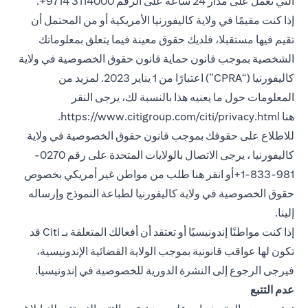
التي تعمل على مدار 24 ساعة على الرقم 3114000 9714+.
إذا كنت مقيمًا في ولاية كاليفورنيا الأمريكية أو من المحتمل أن
تقيم فيها مستقبلا، فلديك حقوق معينة فيما يتعلق بمعلوماتك
الشخصية بموجب قانون حماية قانون حقوق الخصوصية في ولاية
كاليفورنيا (“CPRA”) اعتبارًا من 1 يناير 2023. لمزيد من
المعلومات حول ما يعنيه هذا بالنسبة لك، يرجى النقر
 in a new tab
هنا
https://www.citigroup.com/citi/privacy.html
.
للاطلاع على حقوقك بموجب قانون حقوق الخصوصية في ولاية
كاليفورنيا ، يرجى الاتصال بالولايات المتحدة على رقم 0270-
981-833-1+أو انقر هنا
طلب من مواطن غير أمريكي بخصوص
opens in a new tab
حقوق الخصوصية في ولاية كاليفورنيا
لطباعة النموذج وإرساله
إلينا.
إذا كنت مواطنًا إندونيسيًا أو تعتقد أن أفعالك المتعلقة بـ Citi قد
تكون لها عواقب قانونية بموجب الولاية القضائية الإندونيسية،
 new tab
فيرجى الرجوع إلى النشرة الدورية
للخصوصية في إندونيسيا
.
عدم التتبع