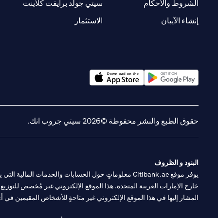
(opens in a new tab)
(opens in a new tab)
الشروط والأحكام
سيتي جولد برايفت كلاينت
(opens in a new tab)
(opens in a new tab)
إنشاء الآيبان
الاستثمار
(opens in a new tab)
(opens in a new tab)
حقوق الطبع والنشر محفوظة ©2026 سيتي جروب انك.
البنود و الظروف
يوفر موقع Citibank.ae معلوماتٍ حول الحسابات والخدمات 
خارج الإمارات العربية المتحدة. هذا الموقع الإلكتروني غير مُخصص للتوزيع ع
المشار إليها في هذا الموقع الإلكتروني غير متاحةٍ للأشخاص المقيمين في أي د