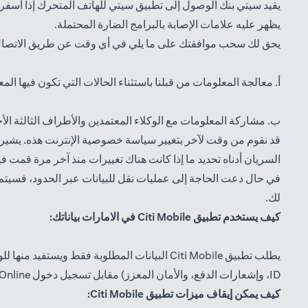
يقيد سيتي بنك الوصول إلى تطبيق سيتي للهاتف المتحرك إذا أسف
يظهر عليه علامات الإصابة بالبرامج الضارة المحتملة.
يحق لك سحب موافقتك على ما يلي في أي وقت عن طريق الاتصا
أ. معالجة المعلومات من قبلنا باستثناء الحالات التي تكون فيها ال
ب. مشاركة المعلومات مع الوكلاء المعتمدين والأطراف الثالثة الأ
قد نقوم من وقت لآخر بتغيير سياسة خصوصية الإنترنت هذه. يشير تا
السريان أدناه تحديد ما إذا كانت هناك تغييرات منذ آخر مرة قمت ف
في حال دعت الحاجة إلى عمليات نقل للبيانات عبر الحدود، فسيتم ذ
لك.
كيف يستخدم تطبيق Citi Mobile في الامارات بياناتك:
يطلب تطبيق Citi Mobile البيانات المطلوبة فقط ويستفيد منها للوصول إلى تسجيل دخول Citibank Online الخاص بك عبر التطبيق. يتم تأمين أي ميزات اندرويد يستخدمها التطبيق (
ID، وإشعارات الدفع، والأمان المعزز) مقابل تسجيل دخول Citibank Online الخاص بك بناءً على إذنك وتوثيقك.
كيف يمكن إيقاف ميزات تطبيق Citi Mobile: