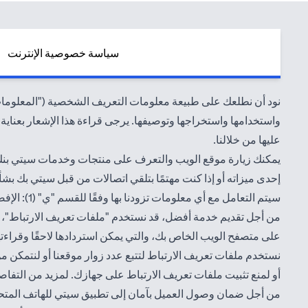
سياسة خصوصية الإنترنت
نود أن نطلعك على طبيعة معلومات التعريف الشخصية ("المعلومات")
واستخدامها واستخراجها وتوصيفها. يرجى قراءة هذا الإشعار بعناية ل
عليها من خلالنا.
يمكنك زيارة موقع الويب والتعرف على منتجات وخدمات سيتي بنك
إحدى ميزاته أو إذا كنت مهتمًا بتلقي اتصالات من قبل سيتي بك بش
سيتم التعامل مع أي معلومات تزودنا بها وفقًا للقسم "ي" (1): الإفصاح عن المعلومات من قبل سيتي بنك. ويمكنك الاطلاع على الشروط والأحكام
من أجل تقديم خدمة أفضل، قد نستخدم "ملفات تعريف الارتباط"، وال
على متصفح الويب الخاص بك، والتي يمكن استردادها لاحقًا وقراءت
نستخدم ملفات تعريف الارتباط لتتبع عدد زوار موقعنا أو لنتمكن 
أو لمنع تثبيت ملفات تعريف الارتباط على جهازك. لمزيد من التفا
من أجل ضمان وصول العميل بآمان إلى تطبيق سيتي للهاتف المتحرك، 