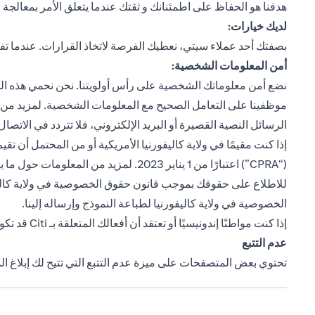
هدفنا هو الحفاظ على اطمئنانك و ثقتك عندما يتعلق الأمر بمعالجة
لديك خيارات:
بصفتك أحد عملاء سيتي، نعطيك الفرصة لاتخاذ القرارات. عندما تف
أمن المعلومات الشخصية:
نضع أمن معلوماتك الشخصية على رأس أولويتنا. نحن نحمي هذه المعلو
موظفينا على التعامل الصحيح مع المعلومات الشخصية. لمزيد من 
الرسائل النصية القصيرة أو البريد الإلكتروني، فلا تتردد في الاتصال بخدمة سيتي فون
إذا كنت مقيمًا في ولاية كاليفورنيا الأمريكية أو من المحتمل أن 
(“CPRA”) اعتبارًا من 1 يناير 2023. لمزيد من المعلومات حول ما يعنيه هذا بالنسبة لك، يرجى النقر هنا
للاطلاع على حقوقك بموجب قانون حقوق الخصوصية في ولاية كاليفورنيا ، يرجى الا
(opens in a new tab)
الخصوصية في ولاية كاليفورنيا
لطباعة النموذج وإرساله إلينا.
إذا كنت مواطنًا إندونيسيًا أو تعتقد أن أفعالك المتعلقة بـ Citi قد تكون لها عواقب قانونية بموجب الولاية القضائية الإندونيسية، فيرجى الرجوع إلى النشرة الدورية
عدم التتبع
تحتوي بعض المتصفحات على ميزة عدم التتبع التي تتيح لك إبلاغ ال