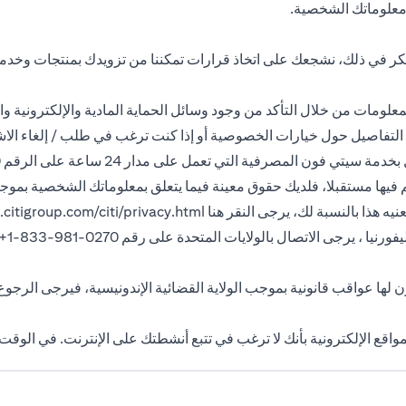
 معلوماتك الشخصية.
كر في ذلك، نشجعك على اتخاذ قرارات تمكننا من تزويدك بمنتجات وخدمات
مات من خلال التأكد من وجود وسائل الحماية المادية والإلكترونية والإج
التفاصيل حول خيارات الخصوصية أو إذا كنت ترغب في طلب / إلغاء الاش
 المصرفية التي تعمل على مدار 24 ساعة على الرقم 3114000 9714+.
تقيم فيها مستقبلا، فلديك حقوق معينة فيما يتعلق بمعلوماتك الشخصية بم
citigroup.com/citi/privacy.html
تصال بالولايات المتحدة على رقم 0270-981-833-1+أو انقر هنا
مواقع الإلكترونية بأنك لا ترغب في تتبع أنشطتك على الإنترنت. في الوق