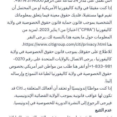
التي تعمل على مدار 24 ساعة على الرقم 3114000 9714+.
إذا كنت مقيمًا في ولاية كاليفورنيا الأمريكية أو من المحتمل أن
تقيم فيها مستقبلا، فلديك حقوق معينة فيما يتعلق بمعلوماتك
الشخصية بموجب قانون حماية قانون حقوق الخصوصية في ولاية
كاليفورنيا (“CPRA”) اعتبارًا من 1 يناير 2023. لمزيد من
المعلومات حول ما يعنيه هذا بالنسبة لك، يرجى النقر
(opens in a new tab)
هنا
https://www.citigroup.com/citi/privacy.html
.
للاطلاع على حقوقك بموجب قانون حقوق الخصوصية في ولاية
كاليفورنيا ، يرجى الاتصال بالولايات المتحدة على رقم 0270-
981-833-1+أو انقر هنا
طلب من مواطن غير أمريكي بخصوص
(opens in a new tab)
حقوق الخصوصية في ولاية كاليفورنيا
لطباعة النموذج وإرساله
إلينا.
إذا كنت مواطنًا إندونيسيًا أو تعتقد أن أفعالك المتعلقة بـ Citi قد
تكون لها عواقب قانونية بموجب الولاية القضائية الإندونيسية،
(opens in a new tab)
فيرجى الرجوع إلى النشرة الدورية
للخصوصية في إندونيسيا
.
عدم التتبع