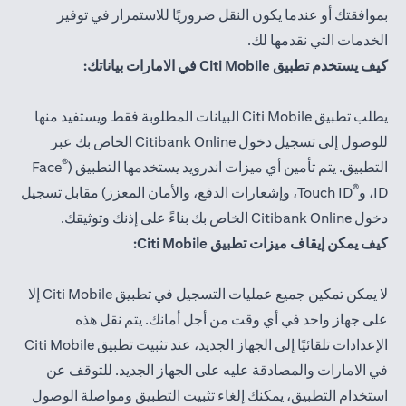
بموافقتك أو عندما يكون النقل ضروريًا للاستمرار في توفير
الخدمات التي نقدمها لك.
كيف يستخدم تطبيق Citi Mobile في الامارات بياناتك:
يطلب تطبيق Citi Mobile البيانات المطلوبة فقط ويستفيد منها
للوصول إلى تسجيل دخول Citibank Online الخاص بك عبر
®
التطبيق. يتم تأمين أي ميزات اندرويد يستخدمها التطبيق (
Face
®
ID، و
Touch ID، وإشعارات الدفع، والأمان المعزز) مقابل تسجيل
دخول Citibank Online الخاص بك بناءً على إذنك وتوثيقك.
كيف يمكن إيقاف ميزات تطبيق Citi Mobile:
لا يمكن تمكين جميع عمليات التسجيل في تطبيق Citi Mobile إلا
على جهاز واحد في أي وقت من أجل أمانك. يتم نقل هذه
الإعدادات تلقائيًا إلى الجهاز الجديد، عند تثبيت تطبيق Citi Mobile
في الامارات والمصادقة عليه على الجهاز الجديد. للتوقف عن
استخدام التطبيق، يمكنك إلغاء تثبيت التطبيق ومواصلة الوصول