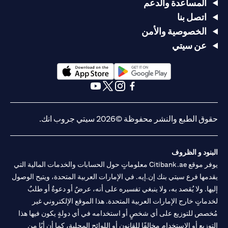
المساعدة والدعم
اتصل بنا
الخصوصية والأمن
عن سيتي
(opens in a new tab)
(opens in a new tab)
(opens in a new tab)
(opens in a new tab)
(opens in a new tab)
(opens in a new tab)
حقوق الطبع والنشر محفوظة ©2026 سيتي جروب انك.
البنود و الظروف
يوفر موقع Citibank.ae معلوماتٍ حول الحسابات والخدمات المالية التي
يقدمها فرع سيتي بنك إن.إيه. في الإمارات العربية المتحدة، ويتيح الوصول
إليها. ولا يُقصد به، ولا ينبغي تفسيره على أنه، عرضٌ أو دعوةٌ أو طلبٌ
لخدماتٍ خارج الإمارات العربية المتحدة. هذا الموقع الإلكتروني غير
مُخصص للتوزيع على أي شخصٍ أو استخدامه في أي دولةٍ يكون فيها هذا
التوزيع أو الاستخدام مخالفًا للقانون أو اللوائح المحلية، كما أن أيًا من