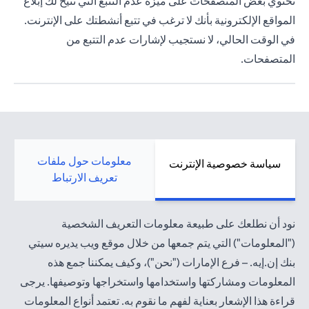
تحتوي بعض المتصفحات على ميزة عدم التتبع التي تتيح لك إبلاغ
المواقع الإلكترونية بأنك لا ترغب في تتبع أنشطتك على الإنترنت.
في الوقت الحالي، لا نستجيب لإشارات عدم التتبع من
المتصفحات.
معلومات حول ملفات
سياسة خصوصية الإنترنت
تعريف الارتباط
نود أن نطلعك على طبيعة معلومات التعريف الشخصية
("المعلومات") التي يتم جمعها من خلال موقع ويب يديره سيتي
بنك إن.إيه. – فرع الإمارات ("نحن")، وكيف يمكننا جمع هذه
المعلومات ومشاركتها واستخدامها واستخراجها وتوصيفها. يرجى
قراءة هذا الإشعار بعناية لفهم ما نقوم به. تعتمد أنواع المعلومات