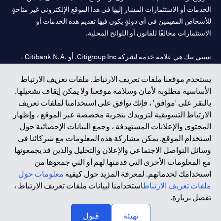
الخدمات أو الاستثمارات المشار إليها في هذا الموقع الإلكتروني غير متاحةٍ
للأشخاص المقيمين في أي دولةٍ يكون فيها تقديم هذه الخدمات أو
الاستثمارات مخالفًا للقانون أو اللوائح المحلية.
سيتي بنك هي علامة خدمة لشركة Citigroup Inc. أو .Citibank N.A ،
مستخدمة ومسجلة في جميع أنحاء العالم.
يستخدم موقعنا ملفات تعريف الارتباط. ملفات تعريف الارتباط
الأساسية مطلوبة لأمان وسلامة موقعنا ولا يمكن إيقاف تشغيلها.
سيتي بنك إن. إيه. الإمارات مسجل لدى مصرف الإمارات المركزي تحت
بالنقر على 'موافق' ، فإنك توافق على استخدامنا لملفات تعريف
أرقام التراخيص 202563 لفرع الوصل في دبي، 531989 لفرع مول
الارتباط التسويقية لتزويدك بتجربة مخصصة عبر الموقع ، وإظهار
الإمارات في دبي، و
CN-1002019
لفرع أبوظبي. هاتف: 4000 311 04.
المحتوى والإعلانات المستهدفة ، وجمع البيانات الإحصائية حول
فرع سيتي بنك إن إيه - الإمارات العربية المتحدة مرخص من مصرف
استخدام الموقع. يمكن مشاركة هذه المعلومات مع شركائنا في
الإمارات العربية المتحدة المركزي كفرع لبنك أجنبي.
وسائل التواصل الاجتماعي والإعلان والتحليل والذين قد يجمعونها
سيتي بنك إن إيه الإمارات العربية المتحدة مرخص من هيئة الأوراق المالية
مع المعلومات الأخرى التي قدمتها لهم أو التي جمعوها من
والسلع في الإمارات العربية المتحدة ("SCA") للقيام بالنشاط المالي لـ أ)
استخدامك لخدماتهم. لمعرفة المزيد حول كيفية
معلومات حول
الاستشارات المالية والتعريف والترويج بموجب ترخيص رقم
ملفات تعريف الارتباط
استخدامنا لبيانات ملفات تعريف الارتباط ،
20200000097 ب) وسيط تداول في الأسواق الدولية بموجب ترخيص
تفضل بزيارة.
رقم 20200000198 ج) إدارة المحافظ بموجب ترخيص رقم
20200000240 د) الحفظ بموجب ترخيص رقم 602003.
تهيئة
قبول