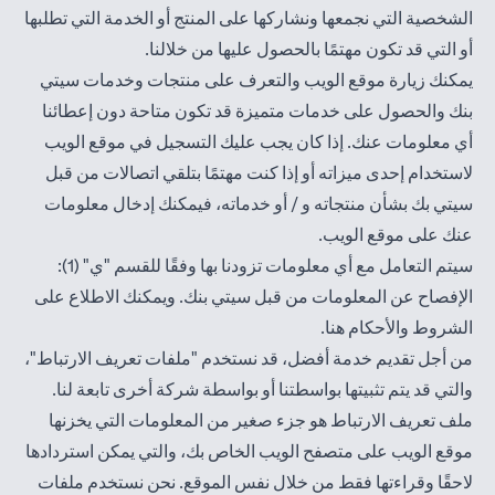
الشخصية التي نجمعها ونشاركها على المنتج أو الخدمة التي تطلبها
أو التي قد تكون مهتمًا بالحصول عليها من خلالنا.
يمكنك زيارة موقع الويب والتعرف على منتجات وخدمات سيتي
بنك والحصول على خدمات متميزة قد تكون متاحة دون إعطائنا
أي معلومات عنك. إذا كان يجب عليك التسجيل في موقع الويب
لاستخدام إحدى ميزاته أو إذا كنت مهتمًا بتلقي اتصالات من قبل
سيتي بك بشأن منتجاته و / أو خدماته، فيمكنك إدخال معلومات
عنك على موقع الويب.
سيتم التعامل مع أي معلومات تزودنا بها وفقًا للقسم "ي" (1):
الإفصاح عن المعلومات من قبل سيتي بنك. ويمكنك الاطلاع على
(opens in a new tab)
الشروط والأحكام
هنا
.
من أجل تقديم خدمة أفضل، قد نستخدم "ملفات تعريف الارتباط"،
والتي قد يتم تثبيتها بواسطتنا أو بواسطة شركة أخرى تابعة لنا.
ملف تعريف الارتباط هو جزء صغير من المعلومات التي يخزنها
موقع الويب على متصفح الويب الخاص بك، والتي يمكن استردادها
لاحقًا وقراءتها فقط من خلال نفس الموقع. نحن نستخدم ملفات