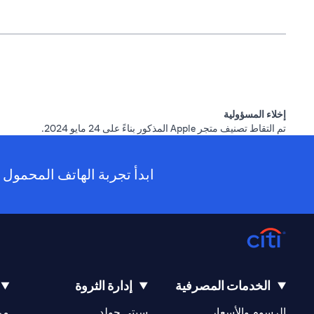
إخلاء المسؤولية
تم التقاط تصنيف متجر Apple المذكور بناءً على 24 مايو 2024.
ابدأ تجربة الهاتف المحمول ا
الخدمات المصرفية
إدارة الثروة
(opens in a new tab)
(opens in a new tab)
الرسوم والأسعار
سيتي جولد
مر