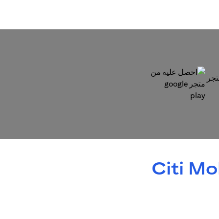
(opens in a new tab)
Citi M