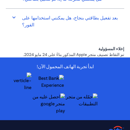
بعد تفعيل بطاقتي بنجاح، هل يمكنني استخدامها على
الفور؟
إخلاء المسؤولية
تم التقاط تصنيف متجر Apple المذكور بناءً على 24 مايو 2024.
ابدأ تجربة الهاتف المحمول الآن!
(opens in a new tab)
(opens in a new tab)