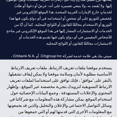
إليها. ولا يُقصد به، ولا ينبغي تفسيره على أنه، عرضٌ أو دعوةٌ أو طلبٌ
لخدماتٍ خارج الإمارات العربية المتحدة. هذا الموقع الإلكتروني غير
مُخصص للتوزيع على أي شخصٍ أو استخدامه في أي دولةٍ يكون فيها هذا
التوزيع أو الاستخدام مخالفًا للقانون أو اللوائح المحلية، كما أن أيًا من
الخدمات أو الاستثمارات المشار إليها في هذا الموقع الإلكتروني غير متاحةٍ
للأشخاص المقيمين في أي دولةٍ يكون فيها تقديم هذه الخدمات أو
الاستثمارات مخالفًا للقانون أو اللوائح المحلية.
سيتي بنك هي علامة خدمة لشركة Citigroup Inc. أو .Citibank N.A ،
مستخدمة ومسجلة في جميع أنحاء العالم.
يستخدم موقعنا ملفات تعريف الارتباط. ملفات تعريف الارتباط
الأساسية مطلوبة لأمان وسلامة موقعنا ولا يمكن إيقاف تشغيلها.
سيتي بنك إن. إيه. الإمارات مسجل لدى مصرف الإمارات المركزي تحت
بالنقر على 'موافق' ، فإنك توافق على استخدامنا لملفات تعريف
أرقام التراخيص 202563 لفرع الوصل في دبي، 531989 لفرع مول
الارتباط التسويقية لتزويدك بتجربة مخصصة عبر الموقع ، وإظهار
الإمارات في دبي، و
CN-1002019
لفرع أبوظبي. هاتف: 4000 311 04.
المحتوى والإعلانات المستهدفة ، وجمع البيانات الإحصائية حول
فرع سيتي بنك إن إيه - الإمارات العربية المتحدة مرخص من مصرف
استخدام الموقع. يمكن مشاركة هذه المعلومات مع شركائنا في
الإمارات العربية المتحدة المركزي كفرع لبنك أجنبي.
وسائل التواصل الاجتماعي والإعلان والتحليل والذين قد يجمعونها
سيتي بنك إن إيه الإمارات العربية المتحدة مرخص من هيئة الأوراق المالية
مع المعلومات الأخرى التي قدمتها لهم أو التي جمعوها من
والسلع في الإمارات العربية المتحدة ("SCA") للقيام بالنشاط المالي لـ أ)