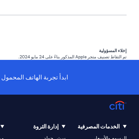
إخلاء المسؤولية
تم التقاط تصنيف متجر Apple المذكور بناءً على 24 مايو 2024.
ابدأ تجربة الهاتف المحمول ا
الخدمات المصرفية
إدارة الثروة
(opens in a new tab)
(opens in a new tab)
الرسوم والأسعار
سيتي جولد
مر