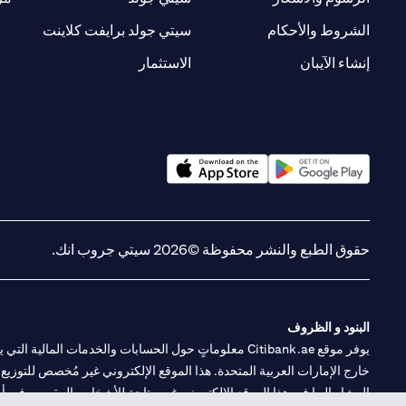
(opens in a new tab)
(opens in a new tab)
الشروط والأحكام
سيتي جولد برايفت كلاينت
(opens in a new tab)
(opens in a new tab)
إنشاء الآيبان
الاستثمار
(opens in a new tab)
(opens in a new tab)
حقوق الطبع والنشر محفوظة ©2026 سيتي جروب انك.
البنود و الظروف
يوفر موقع Citibank.ae معلوماتٍ حول الحسابات والخدمات 
خارج الإمارات العربية المتحدة. هذا الموقع الإلكتروني غير مُخصص للتوزيع ع
المشار إليها في هذا الموقع الإلكتروني غير متاحةٍ للأشخاص المقيمين في أي د