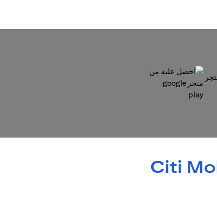
(opens in a new tab)
Citi M