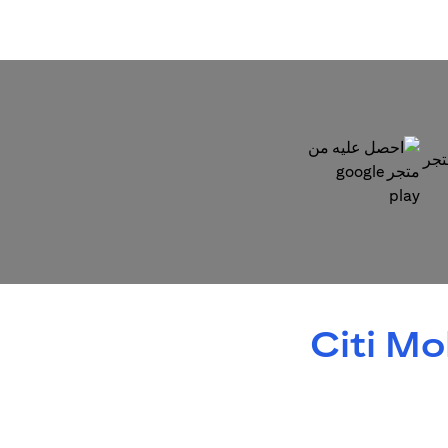
(opens in a new tab)
Citi M