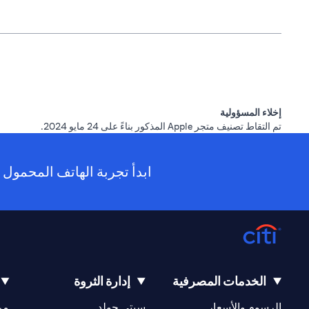
إخلاء المسؤولية
تم التقاط تصنيف متجر Apple المذكور بناءً على 24 مايو 2024.
ابدأ تجربة الهاتف المحمول ا
الخدمات المصرفية
إدارة الثروة
(opens in a new tab)
(opens in a new tab)
الرسوم والأسعار
سيتي جولد
مر