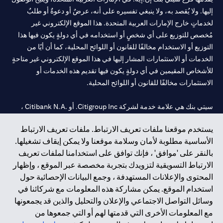
إليها. ولا يُقصد به، ولا ينبغي تفسيره على أنه، عرضٌ أو دعوةٌ أو طلبٌ
لخدماتٍ خارج الإمارات العربية المتحدة. هذا الموقع الإلكتروني غير
مُخصص للتوزيع على أي شخصٍ أو استخدامه في أي دولةٍ يكون فيها هذا
التوزيع أو الاستخدام مخالفًا للقانون أو اللوائح المحلية، كما أن أيًا من
الخدمات أو الاستثمارات المشار إليها في هذا الموقع الإلكتروني غير متاحةٍ
للأشخاص المقيمين في أي دولةٍ يكون فيها تقديم هذه الخدمات أو
الاستثمارات مخالفًا للقانون أو اللوائح المحلية.
سيتي بنك هي علامة خدمة لشركة Citigroup Inc. أو .Citibank N.A ،
مستخدمة ومسجلة في جميع أنحاء العالم.
يستخدم موقعنا ملفات تعريف الارتباط. ملفات تعريف الارتباط
الأساسية مطلوبة لأمان وسلامة موقعنا ولا يمكن إيقاف تشغيلها.
سيتي بنك إن. إيه. الإمارات مسجل لدى مصرف الإمارات المركزي تحت
بالنقر على 'موافق' ، فإنك توافق على استخدامنا لملفات تعريف
أرقام التراخيص 202563 لفرع الوصل في دبي، 531989 لفرع مول
الارتباط التسويقية لتزويدك بتجربة مخصصة عبر الموقع ، وإظهار
الإمارات في دبي، و CN-1002019 لفرع أبوظبي. هاتف: 4000 311 04.
المحتوى والإعلانات المستهدفة ، وجمع البيانات الإحصائية حول
فرع سيتي بنك إن إيه - الإمارات العربية المتحدة مرخص من مصرف
استخدام الموقع. يمكن مشاركة هذه المعلومات مع شركائنا في
الإمارات العربية المتحدة المركزي كفرع لبنك أجنبي.
وسائل التواصل الاجتماعي والإعلان والتحليل والذين قد يجمعونها
سيتي بنك إن إيه الإمارات العربية المتحدة مرخص من هيئة الأوراق المالية
مع المعلومات الأخرى التي قدمتها لهم أو التي جمعوها من
والسلع في الإمارات العربية المتحدة ("SCA") للقيام بالنشاط المالي لـ أ)