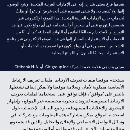
يقدمها فرع سيتي بنك إن.إيه. في الإمارات العربية المتحدة، ويتيح الوصول
إليها. ولا يُقصد به، ولا ينبغي تفسيره على أنه، عرضٌ أو دعوةٌ أو طلبٌ
لخدماتٍ خارج الإمارات العربية المتحدة. هذا الموقع الإلكتروني غير
مُخصص للتوزيع على أي شخصٍ أو استخدامه في أي دولةٍ يكون فيها هذا
التوزيع أو الاستخدام مخالفًا للقانون أو اللوائح المحلية، كما أن أيًا من
الخدمات أو الاستثمارات المشار إليها في هذا الموقع الإلكتروني غير متاحةٍ
للأشخاص المقيمين في أي دولةٍ يكون فيها تقديم هذه الخدمات أو
الاستثمارات مخالفًا للقانون أو اللوائح المحلية.
سيتي بنك هي علامة خدمة لشركة Citigroup Inc. أو .Citibank N.A ،
مستخدمة ومسجلة في جميع أنحاء العالم.
يستخدم موقعنا ملفات تعريف الارتباط. ملفات تعريف الارتباط
الأساسية مطلوبة لأمان وسلامة موقعنا ولا يمكن إيقاف تشغيلها.
سيتي بنك إن. إيه. الإمارات مسجل لدى مصرف الإمارات المركزي تحت
بالنقر على 'موافق' ، فإنك توافق على استخدامنا لملفات تعريف
أرقام التراخيص 202563 لفرع الوصل في دبي، 531989 لفرع مول
الارتباط التسويقية لتزويدك بتجربة مخصصة عبر الموقع ، وإظهار
الإمارات في دبي، و
CN-1002019
لفرع أبوظبي. هاتف: 4000 311 04.
المحتوى والإعلانات المستهدفة ، وجمع البيانات الإحصائية حول
فرع سيتي بنك إن إيه - الإمارات العربية المتحدة مرخص من مصرف
استخدام الموقع. يمكن مشاركة هذه المعلومات مع شركائنا في
الإمارات العربية المتحدة المركزي كفرع لبنك أجنبي.
وسائل التواصل الاجتماعي والإعلان والتحليل والذين قد يجمعونها
سيتي بنك إن إيه الإمارات العربية المتحدة مرخص من هيئة الأوراق المالية
مع المعلومات الأخرى التي قدمتها لهم أو التي جمعوها من
والسلع في الإمارات العربية المتحدة ("SCA") للقيام بالنشاط المالي لـ أ)