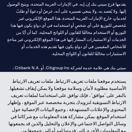
يقدمها فرع سيتي بنك إن.إيه. في الإمارات العربية المتحدة، ويتيح الوصول
إليها. ولا يُقصد به، ولا ينبغي تفسيره على أنه، عرضٌ أو دعوةٌ أو طلبٌ
لخدماتٍ خارج الإمارات العربية المتحدة. هذا الموقع الإلكتروني غير
مُخصص للتوزيع على أي شخصٍ أو استخدامه في أي دولةٍ يكون فيها هذا
التوزيع أو الاستخدام مخالفًا للقانون أو اللوائح المحلية، كما أن أيًا من
الخدمات أو الاستثمارات المشار إليها في هذا الموقع الإلكتروني غير متاحةٍ
للأشخاص المقيمين في أي دولةٍ يكون فيها تقديم هذه الخدمات أو
الاستثمارات مخالفًا للقانون أو اللوائح المحلية.
سيتي بنك هي علامة خدمة لشركة Citigroup Inc. أو .Citibank N.A ،
مستخدمة ومسجلة في جميع أنحاء العالم.
يستخدم موقعنا ملفات تعريف الارتباط. ملفات تعريف الارتباط
الأساسية مطلوبة لأمان وسلامة موقعنا ولا يمكن إيقاف تشغيلها.
سيتي بنك إن. إيه. الإمارات مسجل لدى مصرف الإمارات المركزي تحت
بالنقر على 'موافق' ، فإنك توافق على استخدامنا لملفات تعريف
أرقام التراخيص 202563 لفرع الوصل في دبي، 531989 لفرع مول
الارتباط التسويقية لتزويدك بتجربة مخصصة عبر الموقع ، وإظهار
الإمارات في دبي، و
CN-1002019
لفرع أبوظبي. هاتف: 4000 311 04.
المحتوى والإعلانات المستهدفة ، وجمع البيانات الإحصائية حول
فرع سيتي بنك إن إيه - الإمارات العربية المتحدة مرخص من مصرف
استخدام الموقع. يمكن مشاركة هذه المعلومات مع شركائنا في
الإمارات العربية المتحدة المركزي كفرع لبنك أجنبي.
وسائل التواصل الاجتماعي والإعلان والتحليل والذين قد يجمعونها
سيتي بنك إن إيه الإمارات العربية المتحدة مرخص من هيئة الأوراق المالية
مع المعلومات الأخرى التي قدمتها لهم أو التي جمعوها من
والسلع في الإمارات العربية المتحدة ("SCA") للقيام بالنشاط المالي لـ أ)