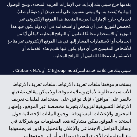
يقدمها فرع سيتي بنك إن.إيه. في الإمارات العربية المتحدة، ويتيح الوصول
إليها. ولا يُقصد به، ولا ينبغي تفسيره على أنه، عرضٌ أو دعوةٌ أو طلبٌ
لخدماتٍ خارج الإمارات العربية المتحدة. هذا الموقع الإلكتروني غير
مُخصص للتوزيع على أي شخصٍ أو استخدامه في أي دولةٍ يكون فيها هذا
التوزيع أو الاستخدام مخالفًا للقانون أو اللوائح المحلية، كما أن أيًا من
الخدمات أو الاستثمارات المشار إليها في هذا الموقع الإلكتروني غير متاحةٍ
للأشخاص المقيمين في أي دولةٍ يكون فيها تقديم هذه الخدمات أو
الاستثمارات مخالفًا للقانون أو اللوائح المحلية.
سيتي بنك هي علامة خدمة لشركة Citigroup Inc. أو .Citibank N.A ،
مستخدمة ومسجلة في جميع أنحاء العالم.
يستخدم موقعنا ملفات تعريف الارتباط. ملفات تعريف الارتباط
الأساسية مطلوبة لأمان وسلامة موقعنا ولا يمكن إيقاف تشغيلها.
سيتي بنك إن. إيه. الإمارات مسجل لدى مصرف الإمارات المركزي تحت
بالنقر على 'موافق' ، فإنك توافق على استخدامنا لملفات تعريف
أرقام التراخيص 202563 لفرع الوصل في دبي، 531989 لفرع مول
الارتباط التسويقية لتزويدك بتجربة مخصصة عبر الموقع ، وإظهار
الإمارات في دبي، و
CN-1002019
لفرع أبوظبي. هاتف: 4000 311 04.
المحتوى والإعلانات المستهدفة ، وجمع البيانات الإحصائية حول
فرع سيتي بنك إن إيه - الإمارات العربية المتحدة مرخص من مصرف
استخدام الموقع. يمكن مشاركة هذه المعلومات مع شركائنا في
الإمارات العربية المتحدة المركزي كفرع لبنك أجنبي.
وسائل التواصل الاجتماعي والإعلان والتحليل والذين قد يجمعونها
سيتي بنك إن إيه الإمارات العربية المتحدة مرخص من هيئة الأوراق المالية
مع المعلومات الأخرى التي قدمتها لهم أو التي جمعوها من
والسلع في الإمارات العربية المتحدة ("SCA") للقيام بالنشاط المالي لـ أ)