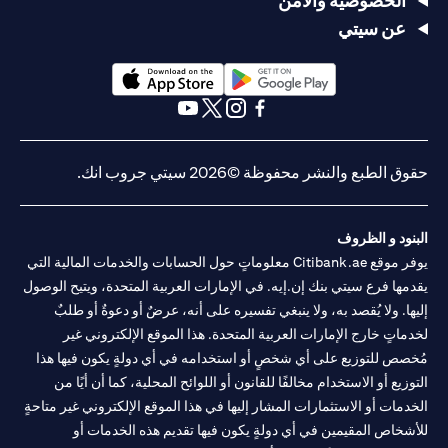
الخصوصية والأمن
عن سيتي
opens in a new tab
opens in a new tab
opens in a new tab
opens in a new tab
opens in a new tab
opens in a new tab
حقوق الطبع والنشر محفوظة ©2026 سيتي جروب انك.
البنود و الظروف
يوفر موقع Citibank.ae معلوماتٍ حول الحسابات والخدمات المالية التي
يقدمها فرع سيتي بنك إن.إيه. في الإمارات العربية المتحدة، ويتيح الوصول
إليها. ولا يُقصد به، ولا ينبغي تفسيره على أنه، عرضٌ أو دعوةٌ أو طلبٌ
لخدماتٍ خارج الإمارات العربية المتحدة. هذا الموقع الإلكتروني غير
مُخصص للتوزيع على أي شخصٍ أو استخدامه في أي دولةٍ يكون فيها هذا
التوزيع أو الاستخدام مخالفًا للقانون أو اللوائح المحلية، كما أن أيًا من
الخدمات أو الاستثمارات المشار إليها في هذا الموقع الإلكتروني غير متاحةٍ
للأشخاص المقيمين في أي دولةٍ يكون فيها تقديم هذه الخدمات أو