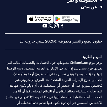
الخصوصية والأمن
عن سيتي
opens in a new tab
opens in a new tab
opens in a new tab
opens in a new tab
opens in a new tab
opens in a new tab
حقوق الطبع والنشر محفوظة ©2026 سيتي جروب انك.
البنود و الظروف
يوفر موقع Citibank.ae معلوماتٍ حول الحسابات والخدمات المالية التي
يقدمها فرع سيتي بنك إن.إيه. في الإمارات العربية المتحدة، ويتيح الوصول
إليها. ولا يُقصد به، ولا ينبغي تفسيره على أنه، عرضٌ أو دعوةٌ أو طلبٌ
لخدماتٍ خارج الإمارات العربية المتحدة. هذا الموقع الإلكتروني غير
مُخصص للتوزيع على أي شخصٍ أو استخدامه في أي دولةٍ يكون فيها هذا
التوزيع أو الاستخدام مخالفًا للقانون أو اللوائح المحلية، كما أن أيًا من
الخدمات أو الاستثمارات المشار إليها في هذا الموقع الإلكتروني غير متاحةٍ
للأشخاص المقيمين في أي دولةٍ يكون فيها تقديم هذه الخدمات أو