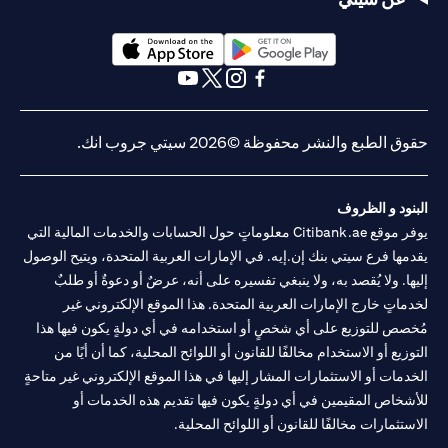
(opens in a new tab)
(opens in a new tab)
(opens in a new tab)
(opens in a new tab)
(opens in a new tab)
(opens in a new tab)
حقوق الطبع والنشر محفوظة ©2026 سيتي جروب انك.
البنود و الظروف
يوفر موقع Citibank.ae معلوماتٍ حول الحسابات والخدمات المالية التي
يقدمها فرع سيتي بنك إن.إيه. في الإمارات العربية المتحدة، ويتيح الوصول
إليها. ولا يُقصد به، ولا ينبغي تفسيره على أنه، عرضٌ أو دعوةٌ أو طلبٌ
لخدماتٍ خارج الإمارات العربية المتحدة. هذا الموقع الإلكتروني غير
مُخصص للتوزيع على أي شخصٍ أو استخدامه في أي دولةٍ يكون فيها هذا
التوزيع أو الاستخدام مخالفًا للقانون أو اللوائح المحلية، كما أن أيًا من
الخدمات أو الاستثمارات المشار إليها في هذا الموقع الإلكتروني غير متاحةٍ
للأشخاص المقيمين في أي دولةٍ يكون فيها تقديم هذه الخدمات أو
الاستثمارات مخالفًا للقانون أو اللوائح المحلية.