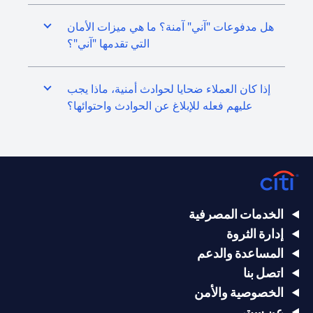
هل مدفوعات "آني" آمنة؟ ما هي ميزات الأمان
التي تقدمها "آني"؟
إذا كان العملاء ضحايا لحوادث أمنية، ماذا يجب
عليهم فعله للإبلاغ عن الحوادث واحتوائها؟
الخدمات المصرفية
إدارة الثروة
المساعدة والدعم
اتصل بنا
الخصوصية والأمن
عن سيتي