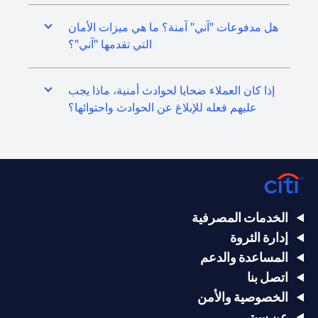
هل مدفوعات "آني" آمنة؟ ما هي ميزات الأمان
التي تقدمها "آني"؟
إذا كان العملاء ضحايا لحوادث أمنية، ماذا يجب
عليهم فعله للإبلاغ عن الحوادث واحتوائها؟
الخدمات المصرفية
إدارة الثروة
المساعدة والدعم
اتصل بنا
الخصوصية والأمن
عن سيتي