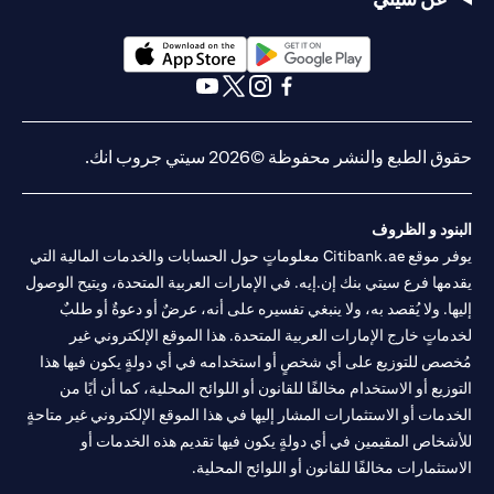
(opens in a new tab)
(opens in a new tab)
(opens in a new tab)
(opens in a new tab)
(opens in a new tab)
(opens in a new tab)
حقوق الطبع والنشر محفوظة ©2026 سيتي جروب انك.
البنود و الظروف
يوفر موقع Citibank.ae معلوماتٍ حول الحسابات والخدمات المالية التي
يقدمها فرع سيتي بنك إن.إيه. في الإمارات العربية المتحدة، ويتيح الوصول
إليها. ولا يُقصد به، ولا ينبغي تفسيره على أنه، عرضٌ أو دعوةٌ أو طلبٌ
لخدماتٍ خارج الإمارات العربية المتحدة. هذا الموقع الإلكتروني غير
مُخصص للتوزيع على أي شخصٍ أو استخدامه في أي دولةٍ يكون فيها هذا
التوزيع أو الاستخدام مخالفًا للقانون أو اللوائح المحلية، كما أن أيًا من
الخدمات أو الاستثمارات المشار إليها في هذا الموقع الإلكتروني غير متاحةٍ
للأشخاص المقيمين في أي دولةٍ يكون فيها تقديم هذه الخدمات أو
الاستثمارات مخالفًا للقانون أو اللوائح المحلية.