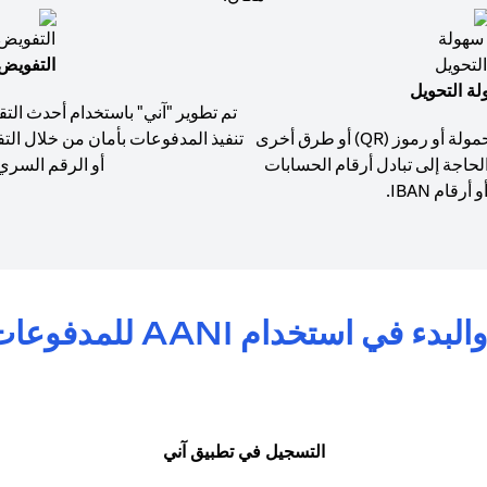
التفويض
ة التحويل
تم تطوير "آني" باستخدام أحدث التق
استخدم أرقام الهواتف المحمولة أو رموز (QR) أو طرق أخرى
تنفيذ المدفوعات بأمان من خلال الت
لحاجة إلى تبادل أرقام الحسابات
أو الرقم السري (PIN
أرقام IBAN.
خدام AANI للمدفوعات الفورية الآمنة
التسجيل في تطبيق آني