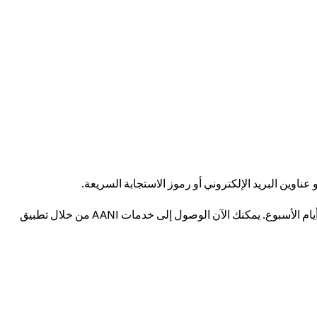
بمبادرة من البنك المركزي لدولة الإمارات العربية المتحدة، تعالج AANI المعاملات في أقل من 10 ثوانٍ، وهي متاحة على مدار الساعة طوال أيام الأسبوع. يمكنك الآن الوصول إلى خدمات AANI من خلال تطبيق