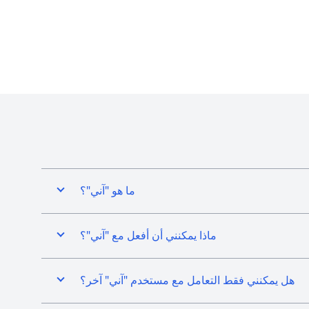
ما هو "آني"؟
ماذا يمكنني أن أفعل مع "آني"؟
هل يمكنني فقط التعامل مع مستخدم "آني" آخر؟