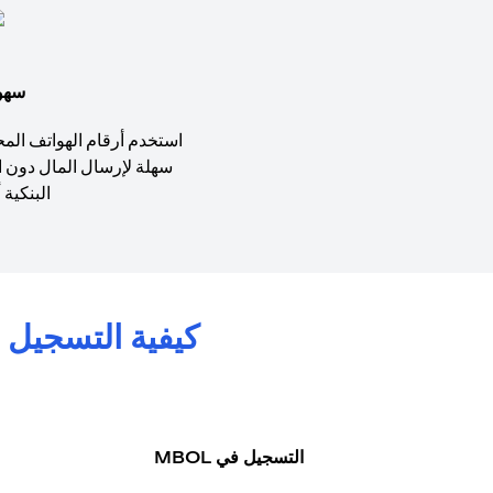
سهول
سهلة لإرسال المال دون ا
البنكية أو 
كيفية التسجيل والبدء في است
التسجيل في MBOL