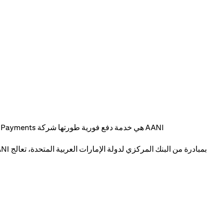
AANI هي خدمة دفع فورية طورتها شركة Al Etihad Payments، وتتيح تحويل الأموال بأمان باستخدام أرقام الهاتف المحمول أو عناوين البريد الإلكتروني أو رموز الاستجابة السريعة.