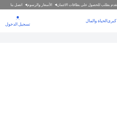
قدم بطلب للحصول على بطاقات الائتمان
الأسعار والرسوم
اتصل بنا
(opens in a new tab)
كبرى
الحياة والمال
(opens in a new tab)
تسجيل الدخول