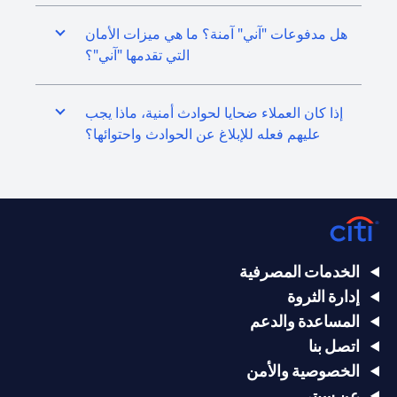
هل مدفوعات "آني" آمنة؟ ما هي ميزات الأمان
التي تقدمها "آني"؟
إذا كان العملاء ضحايا لحوادث أمنية، ماذا يجب
عليهم فعله للإبلاغ عن الحوادث واحتوائها؟
الخدمات المصرفية
إدارة الثروة
المساعدة والدعم
اتصل بنا
الخصوصية والأمن
عن سيتي