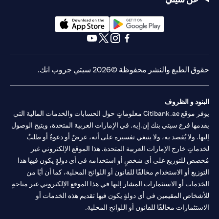
(opens in a new tab)
(opens in a new tab)
(opens in a new tab)
(opens in a new tab)
(opens in a new tab)
(opens in a new tab)
حقوق الطبع والنشر محفوظة ©2026 سيتي جروب انك.
البنود و الظروف
يوفر موقع Citibank.ae معلوماتٍ حول الحسابات والخدمات المالية التي
يقدمها فرع سيتي بنك إن.إيه. في الإمارات العربية المتحدة، ويتيح الوصول
إليها. ولا يُقصد به، ولا ينبغي تفسيره على أنه، عرضٌ أو دعوةٌ أو طلبٌ
لخدماتٍ خارج الإمارات العربية المتحدة. هذا الموقع الإلكتروني غير
مُخصص للتوزيع على أي شخصٍ أو استخدامه في أي دولةٍ يكون فيها هذا
التوزيع أو الاستخدام مخالفًا للقانون أو اللوائح المحلية، كما أن أيًا من
الخدمات أو الاستثمارات المشار إليها في هذا الموقع الإلكتروني غير متاحةٍ
للأشخاص المقيمين في أي دولةٍ يكون فيها تقديم هذه الخدمات أو
الاستثمارات مخالفًا للقانون أو اللوائح المحلية.