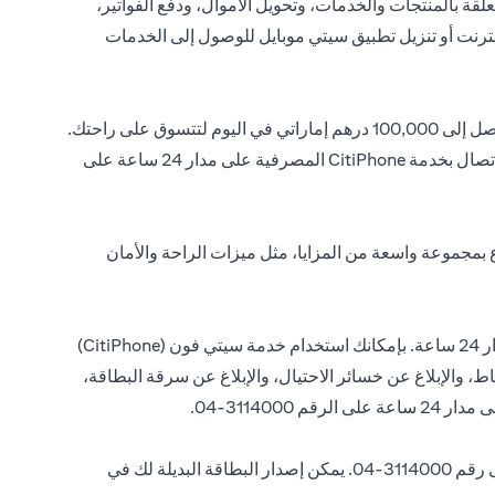
قة بالمنتجات والخدمات، وتحويل الأموال، ودفع الفواتير،
نترنت أو تنزيل تطبيق سيتي موبايل للوصول إلى الخدمات
مع بطاقة سيتي بنك ماستركارد للسحب المباشر ، يمكنك بسهولة تحديد حدود إنفاقك اليومي. على سبيل المثال، يمكنك تعيين حد إنفاق يصل إلى 100,000 درهم إماراتي في اليوم لتتسوق على راحتك.
يمكنك تفعيل وتعيين حد الإنفاق لبطاقة السحب المباشر الخاصة بك عن طريق تسجيل الدخول إلى تطبيق سيتي Mobile أو عن طريق الاتصال بخدمة CitiPhone المصرفية على مدار 24 ساعة على
بمجموعة واسعة من المزايا، مثل ميزات الراحة والأمان
تمتع بإمكانية الوصول على مدار الساعة إلى مختلف الخدمات المصرفية مع خدمة سيتي فون (CitiPhone) المصرفية المتوفرة على مدار 24 ساعة. بإمكانك استخدام خدمة سيتي فون (CitiPhone)
الإبلاغ عن خسائر الاحتيال، والإبلاغ عن سرقة البطاقة،
في حالة فقدان بطاقتك أو سرقتها، يرجى الاتصال على الفور بخدمة سيتي فون (CitiPhone) المصرفية المتاحة على مدار 24 ساعة على رقم 3114000-04. يمكن إصدار البطاقة البديلة لك في