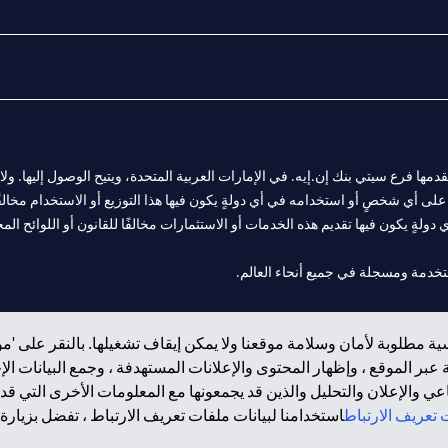
المالية التي يقدمها فرع سيتي بنك إن.إيه. في الإمارات العربية المتحدة، ويتيح الوصول إليه
لى أي شخصٍ أو استخدامه في أي دولةٍ يكون فيها هذا التوزيع أو الاستخدام مخالفًا ل
ولةٍ يكون فيها تقديم هذه الخدمات أو الاستثمارات مخالفًا للقانون أو اللوائح المح
 مول الإمارات في دبي، و
ة مطلوبة لأمان وسلامة موقعنا ولا يمكن إيقاف تشغيلها. بالنقر على 'مو
ت العربية المتحدة المركزي كفرع لبنك أجنبي.
بر الموقع ، وإظهار المحتوى والإعلانات المستهدفة ، وجمع البيانات ال
 والإعلان والتحليل والذين قد يجمعونها مع المعلومات الأخرى التي قدم
تعريف الارتباط
استخدامنا لبيانات ملفات تعريف الارتباط ، تفضل بزيارة.