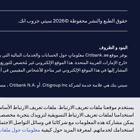
(opens in a new tab)
(opens in a new tab)
حقوق الطبع والنشر محفوظة ©2026 سيتي جروب انك.
البنود و الظروف
يوفر موقع Citibank.ae معلوماتٍ حول الحسابات والخدمات 
خارج الإمارات العربية المتحدة. هذا الموقع الإلكتروني غير مُخصص للتوزيع ع
المشار إليها في هذا الموقع الإلكتروني غير متاحةٍ للأشخاص المقيمين في أي د
سيتي بنك هي علامة خدمة لشركة Citigroup Inc. أو .Citibank N.A ، مستخدمة ومسجلة في جميع أنحاء العالم.
سيتي بنك إن. إيه. الإمارات مسجل لدى مصرف الإمارات المركزي تحت أرقام التراخيص 202563 لفرع الوصل في دبي، 531989 لفرع
يستخدم موقعنا ملفات تعريف الارتباط. ملفات تعريف الارتباط الأساسي
فرع سيتي بنك إن إيه - الإمارات العربية المتحدة مرخص من مصرف الإمارا
استخدامنا لملفات تعريف الارتباط التسويقية لتزويدك بتجربة مخصصة ع
يمكن مشاركة هذه المعلومات مع شركائنا في وسائل التواصل الاجتماعي
وسيط تداول في الأسواق الدولية بموجب ترخيص رقم 20200000198 ج) إدارة المحافظ بموجب ترخيص رقم 20200000240 د) الحفظ بموجب ترخيص رقم 602003.
استخدامك لخدماتهم. لمعرفة المزيد حول كيفية
معلومات حول ملفات 
حقوق الطبع والنشر محفوظة ©2026 سيتي جروب انك.