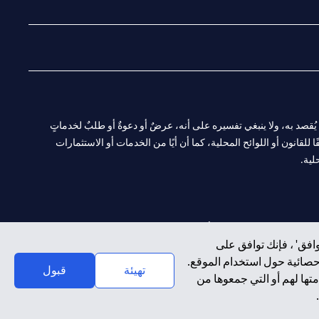
ا. ولا يُقصد به، ولا ينبغي تفسيره على أنه، عرضٌ أو دعوةٌ أو طلبٌ لخدماتٍ
لقانون أو اللوائح المحلية، كما أن أيًا من الخدمات أو الاستثمارات
لية.
CN-1002019
لفرع أبوظبي. هاتف: 4000 311 04.
افق' ، فإنك توافق على
إحصائية حول استخدام الموقع.
سيتي بنك إن إيه الإمارات العربية المتحدة مرخص من هيئة الأوراق المالية والسلع في الإمارات العربية المتحدة ("SCA") للقيام بالنشاط المالي لـ أ) الاستشارات المالية والتعريف والترويج بموجب ترخيص رقم 20200000097 ب)
تهيئة
قبول
تها لهم أو التي جمعوها من