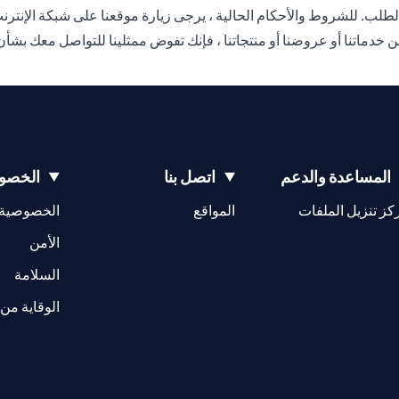
لب. للشروط والأحكام الحالية ، يرجى زيارة موقعنا على شبكة الإنترن
Citibank، N. من خلال الاستفسار عن خدماتنا أو عروضنا أو منتجاتنا ، فإنك تفوض ممثلينا 
المساعدة والدعم
اتصل بنا
الخصوص
(opens in a new tab)
كز تنزيل الملفات
المواقع
الخصوصية
(opens in a new tab)
الأمن
(opens in a new tab)
السلامة
الوقاية من 