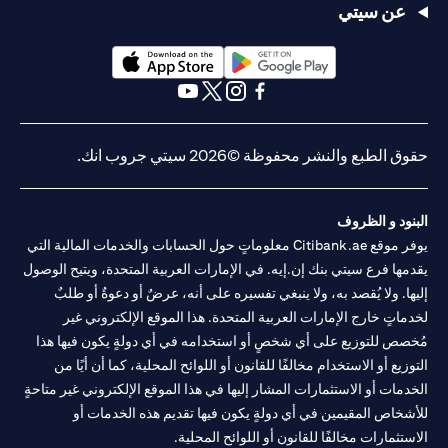
عن سيتي
opens in a new tab
opens in a new tab
opens in a new tab
opens in a new tab
opens in a new tab
opens in a new tab
حقوق الطبع والنشر محفوظة ©2026 سيتي جروب انك.
البنود و الظروف
يوفر موقع Citibank.ae معلوماتٍ حول الحسابات والخدمات المالية التي
يقدمها فرع سيتي بنك إن.إيه. في الإمارات العربية المتحدة، ويتيح الوصول
إليها. ولا يُقصد به، ولا ينبغي تفسيره على أنه، عرضٌ أو دعوةٌ أو طلبٌ
لخدماتٍ خارج الإمارات العربية المتحدة. هذا الموقع الإلكتروني غير
مُخصص للتوزيع على أي شخصٍ أو استخدامه في أي دولةٍ يكون فيها هذا
التوزيع أو الاستخدام مخالفًا للقانون أو اللوائح المحلية، كما أن أيًا من
الخدمات أو الاستثمارات المشار إليها في هذا الموقع الإلكتروني غير متاحةٍ
للأشخاص المقيمين في أي دولةٍ يكون فيها تقديم هذه الخدمات أو
الاستثمارات مخالفًا للقانون أو اللوائح المحلية.