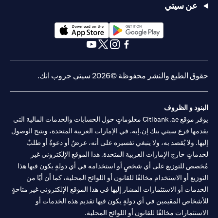
عن سيتي
(opens in a new tab)
(opens in a new tab)
(opens in a new tab)
(opens in a new tab)
(opens in a new tab)
(opens in a new tab)
حقوق الطبع والنشر محفوظة ©2026 سيتي جروب انك.
البنود و الظروف
يوفر موقع Citibank.ae معلوماتٍ حول الحسابات والخدمات المالية التي
يقدمها فرع سيتي بنك إن.إيه. في الإمارات العربية المتحدة، ويتيح الوصول
إليها. ولا يُقصد به، ولا ينبغي تفسيره على أنه، عرضٌ أو دعوةٌ أو طلبٌ
لخدماتٍ خارج الإمارات العربية المتحدة. هذا الموقع الإلكتروني غير
مُخصص للتوزيع على أي شخصٍ أو استخدامه في أي دولةٍ يكون فيها هذا
التوزيع أو الاستخدام مخالفًا للقانون أو اللوائح المحلية، كما أن أيًا من
الخدمات أو الاستثمارات المشار إليها في هذا الموقع الإلكتروني غير متاحةٍ
للأشخاص المقيمين في أي دولةٍ يكون فيها تقديم هذه الخدمات أو
الاستثمارات مخالفًا للقانون أو اللوائح المحلية.