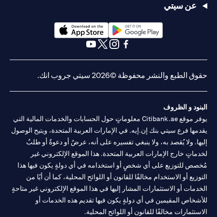
عن سيتي
(opens in a new tab)
(opens in a new tab)
(opens in a new tab)
(opens in a new tab)
(opens in a new tab)
(opens in a new tab)
حقوق الطبع والنشر محفوظة ©2026 سيتي جروب انك.
البنود و الظروف
يوفر موقع Citibank.ae معلوماتٍ حول الحسابات والخدمات المالية التي
يقدمها فرع سيتي بنك إن.إيه. في الإمارات العربية المتحدة، ويتيح الوصول
إليها. ولا يُقصد به، ولا ينبغي تفسيره على أنه، عرضٌ أو دعوةٌ أو طلبٌ
لخدماتٍ خارج الإمارات العربية المتحدة. هذا الموقع الإلكتروني غير
مُخصص للتوزيع على أي شخصٍ أو استخدامه في أي دولةٍ يكون فيها هذا
التوزيع أو الاستخدام مخالفًا للقانون أو اللوائح المحلية، كما أن أيًا من
الخدمات أو الاستثمارات المشار إليها في هذا الموقع الإلكتروني غير متاحةٍ
للأشخاص المقيمين في أي دولةٍ يكون فيها تقديم هذه الخدمات أو
الاستثمارات مخالفًا للقانون أو اللوائح المحلية.