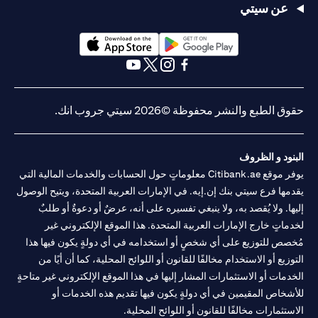
عن سيتي
(opens in a new tab)
(opens in a new tab)
(opens in a new tab)
(opens in a new tab)
(opens in a new tab)
(opens in a new tab)
حقوق الطبع والنشر محفوظة ©2026 سيتي جروب انك.
البنود و الظروف
يوفر موقع Citibank.ae معلوماتٍ حول الحسابات والخدمات المالية التي
يقدمها فرع سيتي بنك إن.إيه. في الإمارات العربية المتحدة، ويتيح الوصول
إليها. ولا يُقصد به، ولا ينبغي تفسيره على أنه، عرضٌ أو دعوةٌ أو طلبٌ
لخدماتٍ خارج الإمارات العربية المتحدة. هذا الموقع الإلكتروني غير
مُخصص للتوزيع على أي شخصٍ أو استخدامه في أي دولةٍ يكون فيها هذا
التوزيع أو الاستخدام مخالفًا للقانون أو اللوائح المحلية، كما أن أيًا من
الخدمات أو الاستثمارات المشار إليها في هذا الموقع الإلكتروني غير متاحةٍ
للأشخاص المقيمين في أي دولةٍ يكون فيها تقديم هذه الخدمات أو
الاستثمارات مخالفًا للقانون أو اللوائح المحلية.