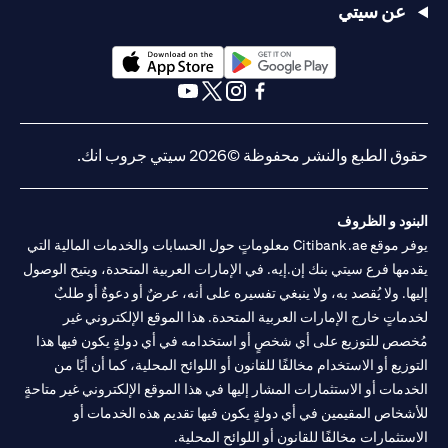
عن سيتي
opens in a new tab
opens in a new tab
opens in a new tab
opens in a new tab
opens in a new tab
opens in a new tab
حقوق الطبع والنشر محفوظة ©2026 سيتي جروب انك.
البنود و الظروف
يوفر موقع Citibank.ae معلوماتٍ حول الحسابات والخدمات المالية التي
يقدمها فرع سيتي بنك إن.إيه. في الإمارات العربية المتحدة، ويتيح الوصول
إليها. ولا يُقصد به، ولا ينبغي تفسيره على أنه، عرضٌ أو دعوةٌ أو طلبٌ
لخدماتٍ خارج الإمارات العربية المتحدة. هذا الموقع الإلكتروني غير
مُخصص للتوزيع على أي شخصٍ أو استخدامه في أي دولةٍ يكون فيها هذا
التوزيع أو الاستخدام مخالفًا للقانون أو اللوائح المحلية، كما أن أيًا من
الخدمات أو الاستثمارات المشار إليها في هذا الموقع الإلكتروني غير متاحةٍ
للأشخاص المقيمين في أي دولةٍ يكون فيها تقديم هذه الخدمات أو
الاستثمارات مخالفًا للقانون أو اللوائح المحلية.