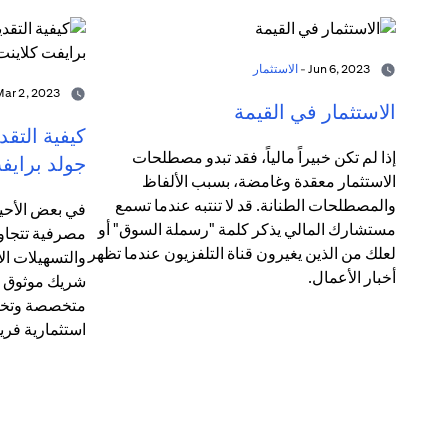
Jun 6, 2023 -
الاستثمار
Mar 2, 2023 -
الاستثمار في القيمة
كيفية التق
إذا لم تكن خبيراً مالياً، فقد تبدو مصطلحات
جولد برايف
الاستثمار معقدة وغامضة، بسبب الألفاظ
والمصطلحات الطنانة. قد لا تنتبه عندما تسمع
في بعض الأحيا
مستشارك المالي يذكر كلمة "رسملة السوق" أو
مصرفية تتجاوز
لعلك من الذين يغيرون قناة التلفزيون عندما تظهر
والتسهيلات الائ
أخبار الأعمال.
شريك موثوق ل
متخصصة وتخط
استثمارية فريد