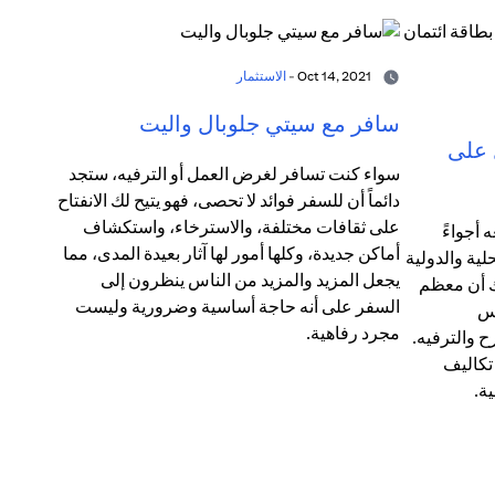
Oct 14, 2021 -
الاستثمار
سافر مع سيتي جلوبال واليت
 على
سواء كنت تسافر لغرض العمل أو الترفيه، ستجد
دائماً أن للسفر فوائد لا تحصى، فهو يتيح لك الانفتاح
على ثقافات مختلفة، والاسترخاء، واستكشاف
 أجواءً
أماكن جديدة، وكلها أمور لها آثار بعيدة المدى، مما
لية والدولية
يجعل المزيد والمزيد من الناس ينظرون إلى
ك أن معظم
السفر على أنه حاجة أساسية وضرورية وليست
مس
مجرد رفاهية.
ح والترفيه.
 تكاليف
ة.