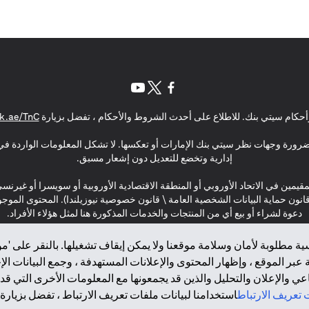
(opens in a new tab)
(opens in a new tab)
(opens in a new tab)
حكام سيتي بنك. للاطلاع على أحدث الشروط والأحكام ، تفضل بزيارة
k.ae/TnC
بالضرورة وجهات نظر سيتي بنك الإمارات أو تعكسها. لا تشكل المعلومات الواردة في 
إدارية وتخضع للتعديل دون إشعار مسبق.
مقيمين في الاتحاد الأوروبي أو المنطقة الاقتصادية الأوروبية أو سويسرا أو غيرنس
\ قانون حماية البيانات الشخصية العامة \ قانون خصوصية نيوزيلندا). المحتوى ال
دعوة لشراء أو بيع أي من المنتجات والخدمات المذكورة هنا لمثل هؤلاء الأفراد.
ة مطلوبة لأمان وسلامة موقعنا ولا يمكن إيقاف تشغيلها. بالنقر على 'مو
بر الموقع ، وإظهار المحتوى والإعلانات المستهدفة ، وجمع البيانات ال
 والإعلان والتحليل والذين قد يجمعونها مع المعلومات الأخرى التي قدم
2025 citibank.ae
تعريف الارتباط
استخدامنا لبيانات ملفات تعريف الارتباط ، تفضل بزيارة.