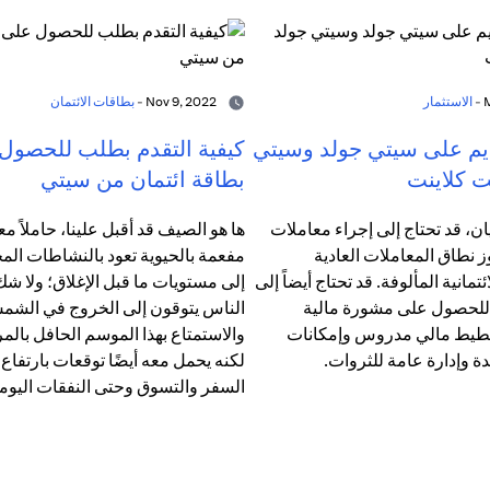
الاستثمار
Nov 9, 2022 -
بطاقات الائتمان
ديم على سيتي جولد وسيتي
كيفية التقدم بطلب للحصول
ت كلاينت
بطاقة ائتمان من سيتي
ن، قد تحتاج إلى إجراء معاملات
ها هو الصيف قد أقبل علينا، حاملاً معه
 نطاق المعاملات العادية
مفعمة بالحيوية تعود بالنشاطات المح
تمانية المألوفة. قد تحتاج أيضاً إلى
إلى مستويات ما قبل الإغلاق؛ ولا ش
لحصول على مشورة مالية
الناس يتوقون إلى الخروج في الش
يط مالي مدروس وإمكانات
والاستمتاع بهذا الموسم الحافل بالمر
ة وإدارة عامة للثروات.
لكنه يحمل معه أيضًا توقعات بارتفاع
السفر والتسوق وحتى النفقات اليومي