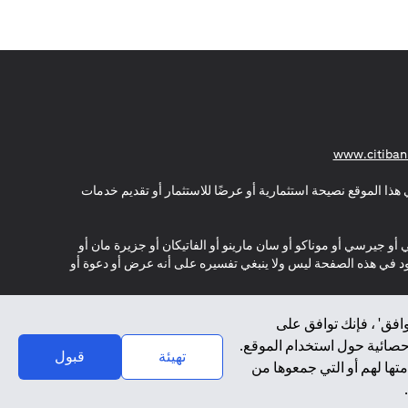
(opens in a new tab)
www.citiban
هذا الموقع نصيحة استثمارية أو عرضًا للاستثمار أو تقديم خدمات
ي أو جيرسي أو موناكو أو سان مارينو أو الفاتيكان أو جزيرة مان أو
موجود في هذه الصفحة ليس ولا ينبغي تفسيره على أنه عرض أو دعوة أو
افق' ، فإنك توافق على
إحصائية حول استخدام الموقع.
تهيئة
قبول
تها لهم أو التي جمعوها من