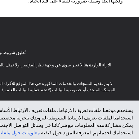
ولكنها أيضًا وسيلة ضرورية للبقاء على قيد الحياة.
تُطبق شروط وأ
الآراء الواردة هنا لا تعبر سوى عن وجهة نظر المؤلفين ولا تمثل 
لا يتم تقديم المنتجات والخدمات المذكورة في هذا الموقع للأفراد ال
المملكة المتحدة أو خصوصية البيانات (لائحة حماية البيانات العامة 
*GDPR – اللائحة العامة لحماية البيانات؛ * LGPD – Lei Geral de Proteção de Dados Pessoais ; *NZPA – قانون الخصوصية النيوزيلندي
يستخدم موقعنا ملفات تعريف الارتباط. ملفات تعريف الارتباط الأساسي
استخدامنا لملفات تعريف الارتباط التسويقية لتزويدك بتجربة مخصصة ع
↑
يمكن مشاركة هذه المعلومات مع شركائنا في وسائل التواصل الاجتماعي
استخدامك لخدماتهم. لمعرفة المزيد حول كيفية
معلومات حول ملفات 